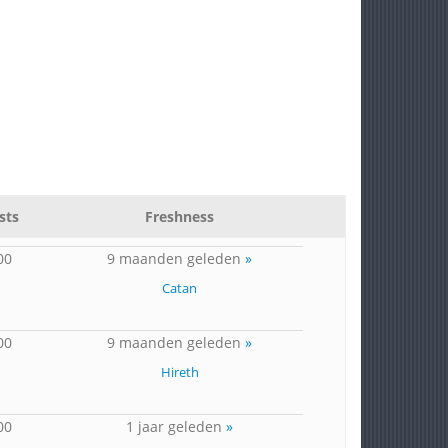
sts
Freshness
00
9 maanden geleden
»
Catan
00
9 maanden geleden
»
Hireth
00
1 jaar geleden
»