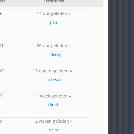
sts
Freshness
46
14 uur geleden
»
groei
61
20 uur geleden
»
Ledecky
90
3 dagen geleden
»
inktzwart
17
1 week geleden
»
Hireth
84
2 weken geleden
»
Velns