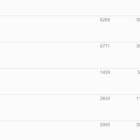
6269
3
6771
3
1459
2833
1
5993
3