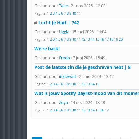
Gestart door
Taire
· 21 nov 2025 - 12:03
Pagina:
1
2
3
4
5
6
7
8
9
10
11
Lucht Je Hart | 742
Gestart door
Uggla
· 15 mei 2026 - 11:04
Pagina:
1
2
3
4
5
6
7
8
9
10
11
12
13
14
15
16
17
18
19
20
We're back!
Gestart door
Frodo
· 7 juni 2026 - 15:49
Post de laatste zin die je geschreven hebt | 8
Gestart door
inktzwart
· 25 mei 2024 - 13:42
Pagina:
1
2
3
4
5
6
7
8
9
10
11
12
13
14
15
Wat is jouw Spotify Daylist-mood van dit mome
Gestart door
Zoya
· 14 dec 2024 - 18:48
Pagina:
1
2
3
4
5
6
7
8
9
10
11
12
13
14
15
16
17