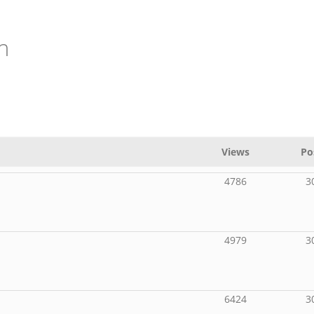
h
Views
Po
4786
3
4979
3
6424
3