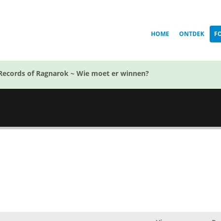
HOME
ONTDEK
F
Records of Ragnarok ~ Wie moet er winnen?