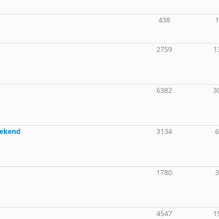
438
2759
1
6382
3
bekend
3134
1780
4547
1