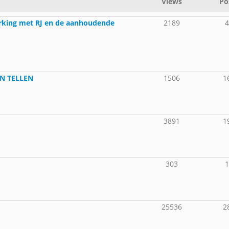
Views
Po
rking met RJ en de aanhoudende
2189
N TELLEN
1506
1
3891
1
303
25536
2