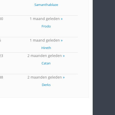
Samanthablaze
00
1 maand geleden
»
Frodo
5
1 maand geleden
»
Hireth
23
2 maanden geleden
»
Catan
48
2 maanden geleden
»
Derks