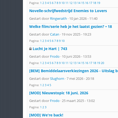
Pagina:
1
2
3
4
5
6
7
8
9
10
11
12
13
14
15
16
17
18
19
Novelle-schrijfwedstrijd Enemies to Lovers
Gestart door
Ringwraith
· 10 jan 2026 - 11:40
Welke film/serie heb je het laatst gezien? • 18
Gestart door
Catan
· 19 nov 2025 - 19:23
Pagina:
1
2
3
4
5
6
7
8
9
10
Lucht Je Hart | 743
Gestart door
Frodo
· 10 juni 2026 - 13:53
Pagina:
1
2
3
4
5
6
7
8
9
10
11
12
13
14
15
16
17
18
19
20
[BEM] Bemiddelaarsverkiezingen 2026 - Uitslag 
Gestart door
Slughorn
· 7 mei 2026 - 20:18
Pagina:
1
2
3
4
5
[MOD] Nieuwstopic 18 juni, 2026
Gestart door
Frodo
· 25 maart 2025 - 13:02
Pagina:
1
2
3
[MOD] We're back!