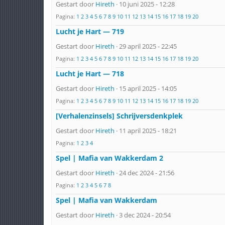
Gestart door
Hireth
· 10 juni 2025 - 12:28
Pagina:
1
2
3
4
5
6
7
8
9
10
11
12
13
14
15
16
17
18
19
20
Lucht je Hart — 719
Gestart door
Hireth
· 29 april 2025 - 22:45
Pagina:
1
2
3
4
5
6
7
8
9
10
11
12
13
14
15
16
17
18
19
20
Lucht je Hart — 718
Gestart door
Hireth
· 15 april 2025 - 14:05
Pagina:
1
2
3
4
5
6
7
8
9
10
11
12
13
14
15
16
17
18
19
20
[Verhalenzinsels] Schrijversdenkplek
Gestart door
Hireth
· 11 april 2025 - 18:21
Pagina:
1
2
3
4
Spel | Mafia van Wakkerdam 2
Gestart door
Hireth
· 24 dec 2024 - 21:56
Pagina:
1
2
3
4
5
6
7
8
Spel | Mafia van Wakkerdam
Gestart door
Hireth
· 3 dec 2024 - 20:54