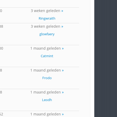
10
3 weken geleden
»
Ringwraith
38
3 weken geleden
»
glowfaery
00
1 maand geleden
»
Catmint
68
1 maand geleden
»
Frodo
38
1 maand geleden
»
Leodh
52
1 maand geleden
»