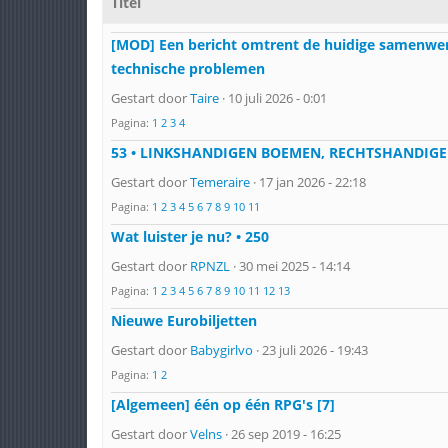
Titel
[MOD] Een bericht omtrent de huidige samenwe
technische problemen
Gestart door
Taire
· 10 juli 2026 - 0:01
Pagina:
1
2
3
4
53 • LINKSHANDIGEN BOEMEN, RECHTSHANDIGE
Gestart door
Temeraire
· 17 jan 2026 - 22:18
Pagina:
1
2
3
4
5
6
7
8
9
10
11
Wat luister je nu? • 250
Gestart door
RPNZL
· 30 mei 2025 - 14:14
Pagina:
1
2
3
4
5
6
7
8
9
10
11
12
13
Nieuwe Eurobiljetten
Gestart door
Babygirlvo
· 23 juli 2026 - 19:43
Pagina:
1
2
[Algemeen] één op één RPG's [7]
Gestart door
Velns
· 26 sep 2019 - 16:25