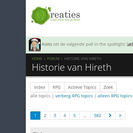
Koito
zet de volgende poll in the spotlight:
HOME
FORUM
HISTORIE VAN HIRETH
Historie van Hireth
Index
RPG
Actieve Topics
Zoek
alle topics |
verberg RPG topics
|
alleen RPG topics
1
2
3
4
5
...
582