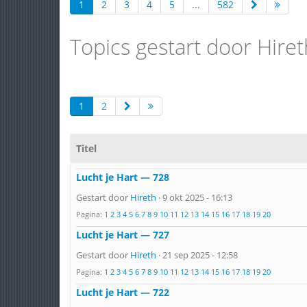
1
2
3
4
5
...
582
Topics gestart door Hiret
1
2
Titel
Lucht je Hart — 728
Gestart door
Hireth
· 9 okt 2025 - 16:13
Pagina:
1
2
3
4
5
6
7
8
9
10
11
12
13
14
15
16
17
18
19
20
Lucht je Hart — 727
Gestart door
Hireth
· 21 sep 2025 - 12:58
Pagina:
1
2
3
4
5
6
7
8
9
10
11
12
13
14
15
16
17
18
19
20
Lucht je Hart — 722