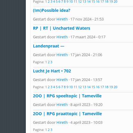
Pagina:
1
2
3
4
5
6
7
8
9
10
11
12
13
14
15
16
17
18
19
20
(Im)Possible idea?
Gestart door
Hireth
· 17 nov 2024 - 21:53
RP | RT | Uncharted Waters
Gestart door
Hireth
· 17 maart 2024 - 0:17
Landenpraat —
Gestart door
Hireth
· 17 jan 2024 - 21:06
Pagina:
1
2
3
Lucht Je Hart • 702
Gestart door
Hireth
· 17 jan 2024 - 13:57
Pagina:
1
2
3
4
5
6
7
8
9
10
11
12
13
14
15
16
17
18
19
20
2OO | RPG speeltopic | Tameville
Gestart door
Hireth
· 8 april 2023 - 19:20
2OO | RPG praattopic | Tameville
Gestart door
Hireth
· 4 april 2023 - 10:03
Pagina:
1
2
3