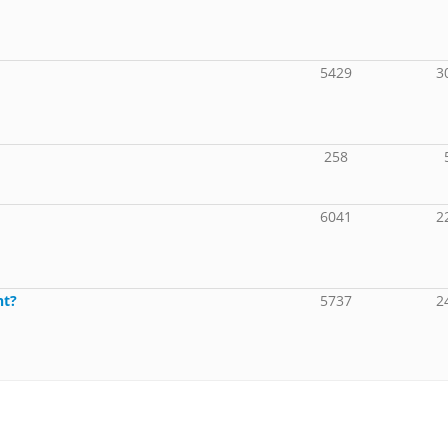
5429
3
258
6041
2
nt?
5737
2