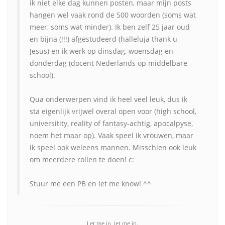
ik niet elke dag kunnen posten, maar mijn posts
hangen wel vaak rond de 500 woorden (soms wat
meer, soms wat minder). Ik ben zelf 25 jaar oud
en bijna (!!!) afgestudeerd (halleluja thank u
Jesus) en ik werk op dinsdag, woensdag en
donderdag (docent Nederlands op middelbare
school).
Qua onderwerpen vind ik heel veel leuk, dus ik
sta eigenlijk vrijwel overal open voor (high school,
universitity, reality of fantasy-achtig, apocalpyse,
noem het maar op). Vaak speel ik vrouwen, maar
ik speel ook weleens mannen. Misschien ook leuk
om meerdere rollen te doen! c:
Stuur me een PB en let me know! ^^
Let me in, let me in.