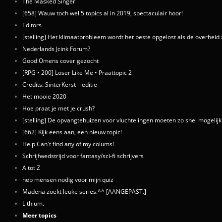
The Masked Singer
[658] Wauw toch wel 5 topics al in 2019, spectaculair hoor!
Editors
[stelling] Het klimaatprobleem wordt het beste opgelost als de overheid z
Nederlands Jcink Forum?
Good Omens cover gezocht
[RPG • 200] Loser Like Me • Praattopic 2
Credits: SinterKerst—editie
Het mooie 2020
Hoe praat je met je crush?
[stelling] De opvangtehuizen voor vluchtelingen moeten zo snel mogelij
[662] Kijk eens aan, een nieuw topic!
Help Can't find any of my colums!
Schrijfwedstrijd voor fantasy/sci-fi schrijvers
A tot Z
heb mensen nodig voor mijn quiz
Madena zoekt leuke series.^^ [AANGEPAST.]
Lithium.
Meer topics