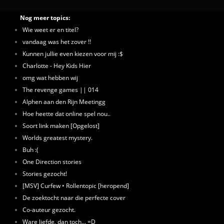
Nog meer topics:
Wie weet er en titel?
vandaag was het zover !!
Kunnen jullie even kiezen voor mij :$
Charlotte - Hey Kids Hier
omg wat hebben wij
The revenge games || 014
Alphen aan den Rijn Meetingg
Hoe heette dat online spel nou..
Soort link maken [Opgelost]
Worlds greatest mystery.
Buh :(
One Direction stories
Stories gezocht!
[MSV] Curfew • Rollentopic [heropend]
De zoektocht naar die perfecte cover
Co-auteur gezocht.
Ware liefde, dan toch... =D