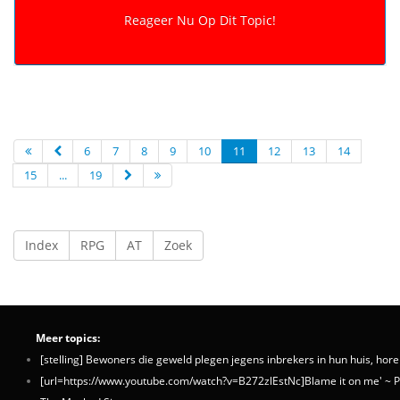
6
7
8
9
10
11
12
13
14
15
...
19
Index
RPG
AT
Zoek
Meer topics:
[stelling] Bewoners die geweld plegen jegens inbrekers in hun huis, horen
[url=https://www.youtube.com/watch?v=B272zlEstNc]Blame it on me' ~ P