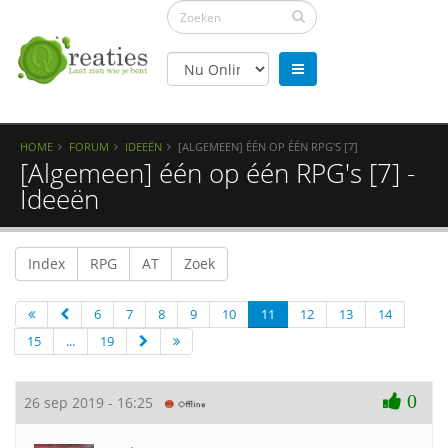
HOME
FORUM
IDEEËN
[ALGEMEEN] ÉÉN OP ÉÉN RPG'S [7]
[Algemeen] één op één RPG's [7] -
Ideeën
Index
RPG
AT
Zoek
6
7
8
9
10
11
12
13
14
15
...
19
0
26 sep 2019 - 16:25