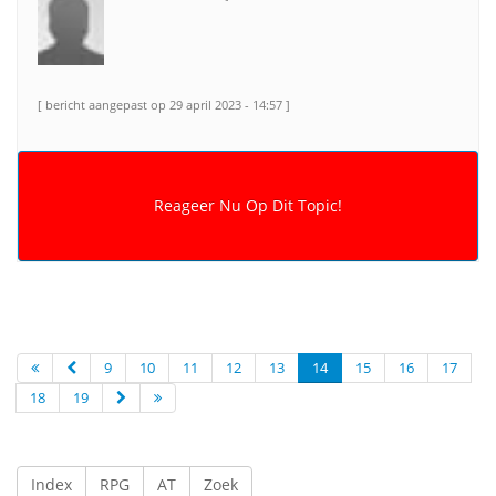
[ bericht aangepast op 29 april 2023 - 14:57 ]
9
10
11
12
13
14
15
16
17
18
19
Index
RPG
AT
Zoek