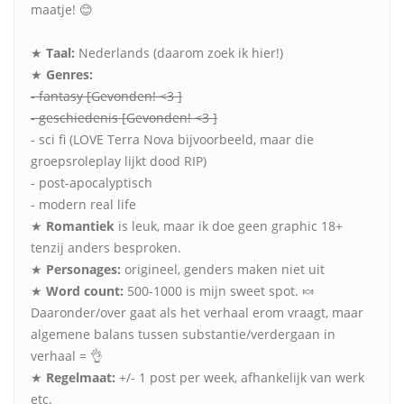
maatje! 😊
★
Taal:
Nederlands (daarom zoek ik hier!)
★
Genres:
- fantasy [Gevonden! <3 ]
- geschiedenis [Gevonden! <3 ]
- sci fi (LOVE Terra Nova bijvoorbeeld, maar die
groepsroleplay lijkt dood RIP)
- post-apocalyptisch
- modern real life
★
Romantiek
is leuk, maar ik doe geen graphic 18+
tenzij anders besproken.
★
Personages:
origineel, genders maken niet uit
★
Word count:
500-1000 is mijn sweet spot. 🍬
Daaronder/over gaat als het verhaal erom vraagt, maar
algemene balans tussen substantie/verdergaan in
verhaal = 👌
★
Regelmaat:
+/- 1 post per week, afhankelijk van werk
etc.