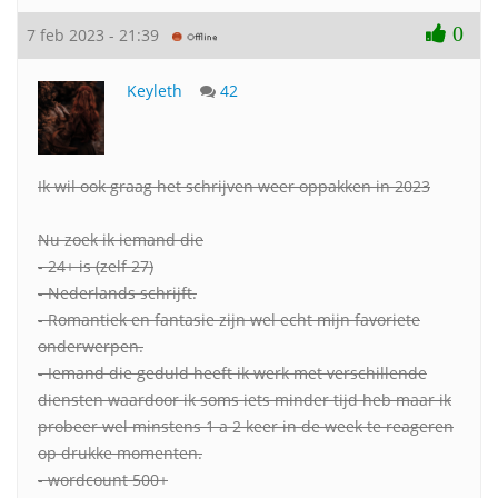
0
7 feb 2023 - 21:39
Keyleth
42
Ik wil ook graag het schrijven weer oppakken in 2023
Nu zoek ik iemand die
- 24+ is (zelf 27)
- Nederlands schrijft.
- Romantiek en fantasie zijn wel echt mijn favoriete
onderwerpen.
- Iemand die geduld heeft ik werk met verschillende
diensten waardoor ik soms iets minder tijd heb maar ik
probeer wel minstens 1 a 2 keer in de week te reageren
op drukke momenten.
- wordcount 500+