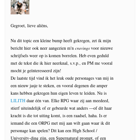
Gegroet, lieve aliëns,
Nu dit topic een kleine bump heeft gekregen, zet ik mijn
bericht hier ook neer aangezien m'n
cravings
voor nieuwe
schrijfsels weer op is komen borrelen. Heb even geduld
met de tekst die ik hier neerknal, s.v.p., en PM me vooral
mocht je geïnteresseerd zijn!
De laatste tijd vind ik het leuk oude personages van mij in
een nieuw jasje te steken, en vooral degenen die amper
kans hebben gekregen hun eigen leven te leiden. Nu is
LILITH
daar één van. Elke RPG waar zij aan meedeed,
stierf uiteindelijk of er gebeurde wat anders ―of dit haar
kracht is die tot uiting komt, is een raadsel, haha. Is er
iemand die een ORPG met mij aan wilt gaan waar ik dit
personage kan spelen? Dit kan een High School /
University-ding zijn, een Supernatural prompt, of een