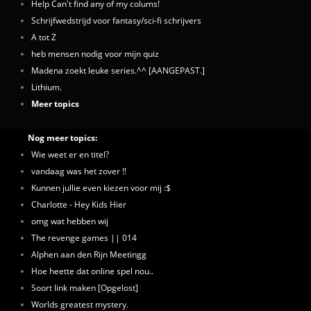
Help Can't find any of my colums!
Schrijfwedstrijd voor fantasy/sci-fi schrijvers
A tot Z
heb mensen nodig voor mijn quiz
Madena zoekt leuke series.^^ [AANGEPAST.]
Lithium.
Meer topics
Nog meer topics:
Wie weet er en titel?
vandaag was het zover !!
Kunnen jullie even kiezen voor mij :$
Charlotte - Hey Kids Hier
omg wat hebben wij
The revenge games || 014
Alphen aan den Rijn Meetingg
Hoe heette dat online spel nou..
Soort link maken [Opgelost]
Worlds greatest mystery.