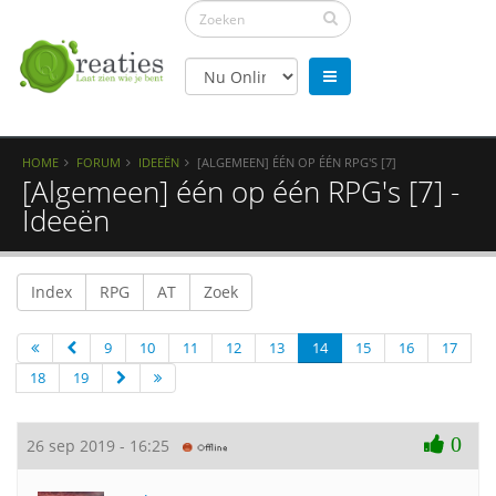
HOME
FORUM
IDEEËN
[ALGEMEEN] ÉÉN OP ÉÉN RPG'S [7]
[Algemeen] één op één RPG's [7] -
Ideeën
Index
RPG
AT
Zoek
9
10
11
12
13
14
15
16
17
18
19
0
26 sep 2019 - 16:25