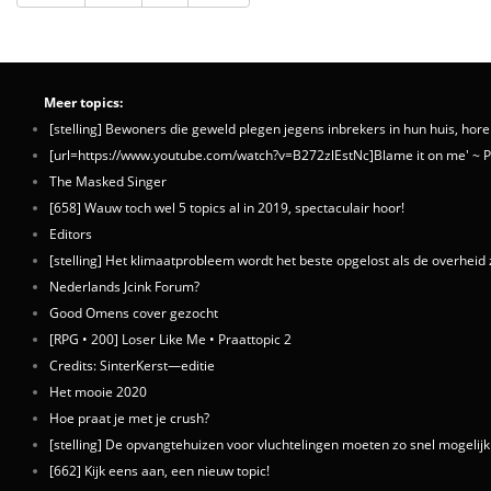
Meer topics:
[stelling] Bewoners die geweld plegen jegens inbrekers in hun huis, horen
[url=https://www.youtube.com/watch?v=B272zlEstNc]Blame it on me' ~ P
The Masked Singer
[658] Wauw toch wel 5 topics al in 2019, spectaculair hoor!
Editors
[stelling] Het klimaatprobleem wordt het beste opgelost als de overheid z
Nederlands Jcink Forum?
Good Omens cover gezocht
[RPG • 200] Loser Like Me • Praattopic 2
Credits: SinterKerst—editie
Het mooie 2020
Hoe praat je met je crush?
[stelling] De opvangtehuizen voor vluchtelingen moeten zo snel mogelij
[662] Kijk eens aan, een nieuw topic!