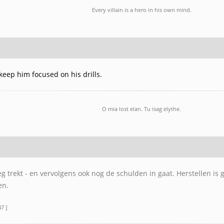
Every villain is a hero in his own mind.
keep him focused on his drills.
O mia lost elan. Tu isag elythe.
g trekt - en vervolgens ook nog de schulden in gaat. Herstellen is 
en.
7 ]