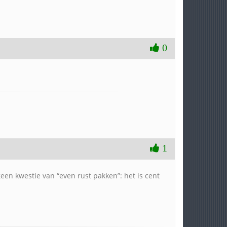
0
1
geen kwestie van “even rust pakken”: het is cent