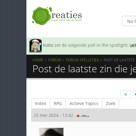
Koito
zet de volgende poll in the spotlight:
HOME
FORUM
FORUM SPELLETJES
POST DE LAATSTE 
Post de laatste zin die 
Index
RPG
Actieve Topics
Zoek
25 mei 2024 - 13:42