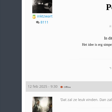
P
inktzwart
8111
Ik
In di
Het idee is erg simpel
"
12 feb 2025 - 9:30
‘Dat zal ze leuk vinden. Dan za