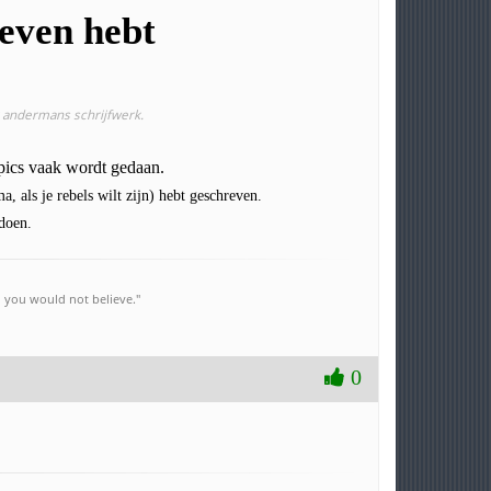
reven hebt
r andermans schrijfwerk.
topics vaak wordt gedaan.
ma, als je rebels wilt zijn) hebt geschreven.
 doen.
h you would not believe."
0