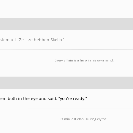
stem uit. ‘Ze… ze hebben Skelia.’
Every villain is a hero in his own mind.
em both in the eye and said: “you’re ready.”
O mia lost elan. Tu isag elythe.