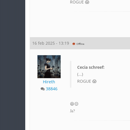
ROGUE 😱
16 feb 2025 - 13:19
Cecia schreef:
(...)
ROGUE 😱
Hireth
38846
😄😌
Ja?