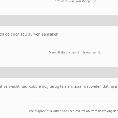
Don't walk. Run, you sheep, run.
dit ooit nog zou durven aankijken.
Every villain is a hero in his own mind.
oit verwacht had Robbie nog terug te zien, maar dat weten dat hij i
The purpose of a writer is to keep civilization from destroying itsel