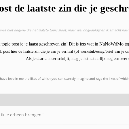
ost de laatste zin die je gesch
 was niet degene die het laatste topic sloot, maar wel ongeduldig en ik smacht naa
t topic post je je laatst geschreven zin! Dit is iets wat in NaNoWriMo 
: post hier de laatste zin die je aan je verhaal (of werkstuk/essay/brief aan je o
Als je daarna meer schrijft, mag je het natuurlijk nog een keer
I have love in me the likes of which you can scarcely imagine and rage the likes of whic
l ik je erheen brengen.’