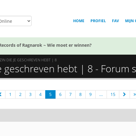
HOME
PROFIEL
FAV
MIJN 
Records of Ragnarok ~ Wie moet er winnen?
ZIN DIE JE GESCHREVEN HEBT | 8
je geschreven hebt | 8 - Forum s
1
2
3
4
5
6
7
8
9
...
15