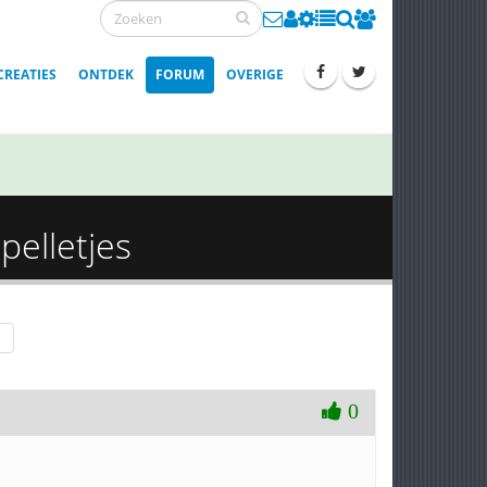
CREATIES
ONTDEK
FORUM
OVERIGE
pelletjes
0