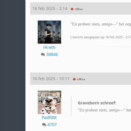
16 feb 2025 - 2:14
“En probeer niets,
amigo
—“ het oog 
[ bericht aangepast op 16 feb 2025 - 2:14
Hireth
38846
16 feb 2025 - 10:11
Graveborn schreef:
“En probeer niets,
amigo
—“ het
Padf00t
4707