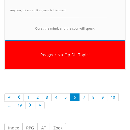
Anyhoo, hit me up if anyone is interested.
Quiet the mind, and the soul will speak.
1
2
3
4
5
6
7
8
9
10
...
19
Index
RPG
AT
Zoek