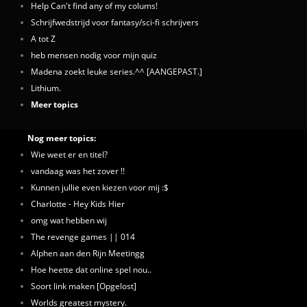
Help Can't find any of my colums!
Schrijfwedstrijd voor fantasy/sci-fi schrijvers
A tot Z
heb mensen nodig voor mijn quiz
Madena zoekt leuke series.^^ [AANGEPAST.]
Lithium.
Meer topics
Nog meer topics:
Wie weet er en titel?
vandaag was het zover !!
Kunnen jullie even kiezen voor mij :$
Charlotte - Hey Kids Hier
omg wat hebben wij
The revenge games || 014
Alphen aan den Rijn Meetingg
Hoe heette dat online spel nou..
Soort link maken [Opgelost]
Worlds greatest mystery.