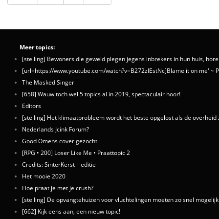
Meer topics:
[stelling] Bewoners die geweld plegen jegens inbrekers in hun huis, horen
[url=https://www.youtube.com/watch?v=B272zlEstNc]Blame it on me' ~ P
The Masked Singer
[658] Wauw toch wel 5 topics al in 2019, spectaculair hoor!
Editors
[stelling] Het klimaatprobleem wordt het beste opgelost als de overheid z
Nederlands Jcink Forum?
Good Omens cover gezocht
[RPG • 200] Loser Like Me • Praattopic 2
Credits: SinterKerst—editie
Het mooie 2020
Hoe praat je met je crush?
[stelling] De opvangtehuizen voor vluchtelingen moeten zo snel mogelij
[662] Kijk eens aan, een nieuw topic!