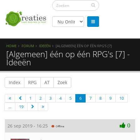
HOME
FORUM
IDEEËN
[ALGEMEEN] ÉÉN OP ÉÉN RPG'S [7]
[Algemeen] één op één RPG's [7] -
Ideeën
Index
RPG
AT
Zoek
1
2
3
4
5
6
7
8
9
10
...
19
0
26 sep 2019 - 16:25