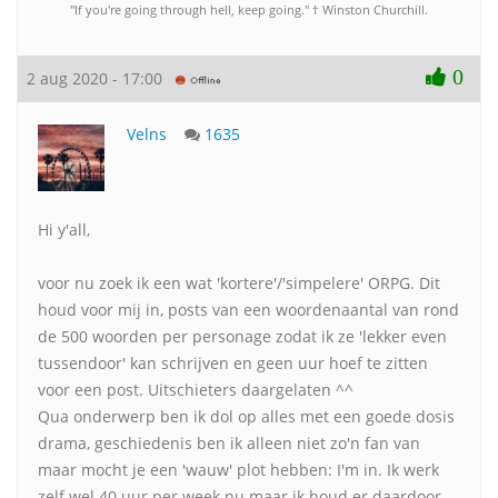
"If you're going through hell, keep going." † Winston Churchill.
0
2 aug 2020 - 17:00
Velns
1635
Hi y'all,
voor nu zoek ik een wat 'kortere'/'simpelere' ORPG. Dit
houd voor mij in, posts van een woordenaantal van rond
de 500 woorden per personage zodat ik ze 'lekker even
tussendoor' kan schrijven en geen uur hoef te zitten
voor een post. Uitschieters daargelaten ^^
Qua onderwerp ben ik dol op alles met een goede dosis
drama, geschiedenis ben ik alleen niet zo'n fan van
maar mocht je een 'wauw' plot hebben: I'm in. Ik werk
zelf wel 40 uur per week nu maar ik houd er daardoor