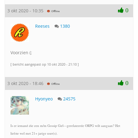
0
3 okt 2020 - 10:35
Reeses
1380
Voorzien (;
[ bericht aangepast op 10 okt 2020 - 21:10 ]
0
3 okt 2020 - 18:46
Hyonyeo
24575
Is er iemand die een m/m Gossip Girl—gerelateerde ORPG wilt aangaan? Het
liefste wel met 21+ jarige user(s).