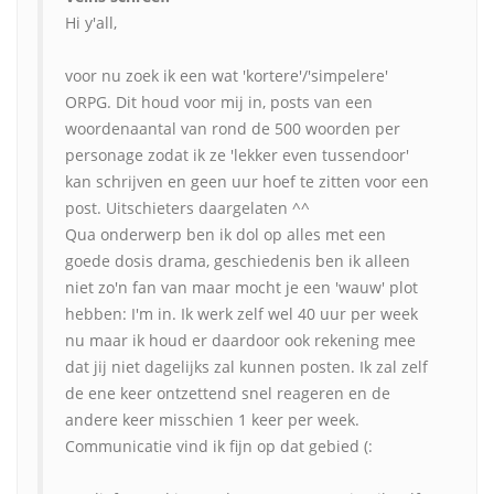
Hi y'all,
voor nu zoek ik een wat 'kortere'/'simpelere'
ORPG. Dit houd voor mij in, posts van een
woordenaantal van rond de 500 woorden per
personage zodat ik ze 'lekker even tussendoor'
kan schrijven en geen uur hoef te zitten voor een
post. Uitschieters daargelaten ^^
Qua onderwerp ben ik dol op alles met een
goede dosis drama, geschiedenis ben ik alleen
niet zo'n fan van maar mocht je een 'wauw' plot
hebben: I'm in. Ik werk zelf wel 40 uur per week
nu maar ik houd er daardoor ook rekening mee
dat jij niet dagelijks zal kunnen posten. Ik zal zelf
de ene keer ontzettend snel reageren en de
andere keer misschien 1 keer per week.
Communicatie vind ik fijn op dat gebied (: