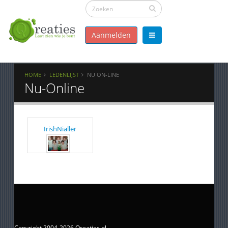
Aanmelden
HOME
LEDENLIJST
NU ON-LINE
Nu-Online
IrishNialler
Copyright 2004-2026 Qreaties.nl