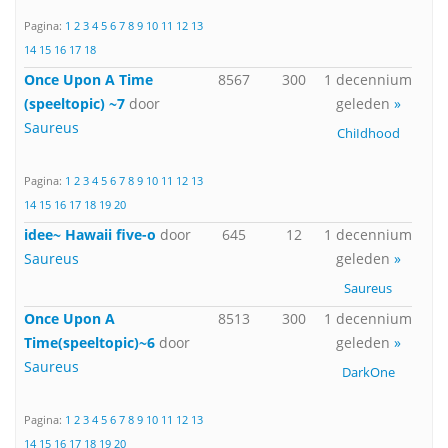
Pagina:
1
2
3
4
5
6
7
8
9
10
11
12
13
14
15
16
17
18
Once Upon A Time
8567
300
1 decennium
(speeltopic) ~7
door
geleden
»
Saureus
ChiIdhood
Pagina:
1
2
3
4
5
6
7
8
9
10
11
12
13
14
15
16
17
18
19
20
idee~ Hawaii five-o
door
645
12
1 decennium
Saureus
geleden
»
Saureus
Once Upon A
8513
300
1 decennium
Time(speeltopic)~6
door
geleden
»
Saureus
DarkOne
Pagina:
1
2
3
4
5
6
7
8
9
10
11
12
13
14
15
16
17
18
19
20