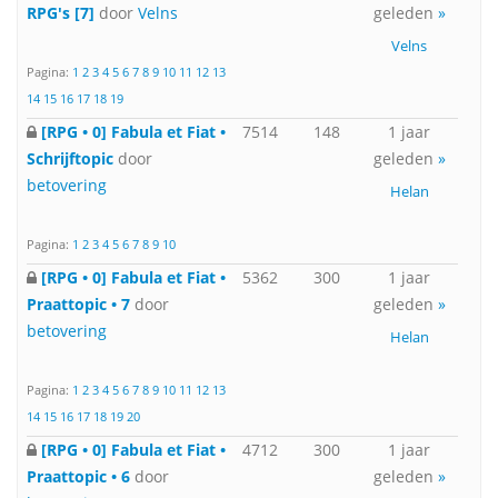
RPG's [7]
door
Velns
geleden
»
Velns
Pagina:
1
2
3
4
5
6
7
8
9
10
11
12
13
14
15
16
17
18
19
[RPG • 0] Fabula et Fiat •
7514
148
1 jaar
Schrijftopic
door
geleden
»
betovering
Helan
Pagina:
1
2
3
4
5
6
7
8
9
10
[RPG • 0] Fabula et Fiat •
5362
300
1 jaar
Praattopic • 7
door
geleden
»
betovering
Helan
Pagina:
1
2
3
4
5
6
7
8
9
10
11
12
13
14
15
16
17
18
19
20
[RPG • 0] Fabula et Fiat •
4712
300
1 jaar
Praattopic • 6
door
geleden
»