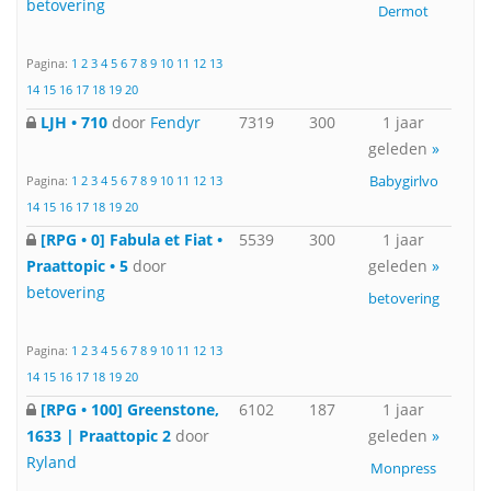
betovering
Dermot
Pagina:
1
2
3
4
5
6
7
8
9
10
11
12
13
14
15
16
17
18
19
20
LJH • 710
door
Fendyr
7319
300
1 jaar
geleden
»
Babygirlvo
Pagina:
1
2
3
4
5
6
7
8
9
10
11
12
13
14
15
16
17
18
19
20
[RPG • 0] Fabula et Fiat •
5539
300
1 jaar
Praattopic • 5
door
geleden
»
betovering
betovering
Pagina:
1
2
3
4
5
6
7
8
9
10
11
12
13
14
15
16
17
18
19
20
[RPG • 100] Greenstone,
6102
187
1 jaar
1633 | Praattopic 2
door
geleden
»
Ryland
Monpress