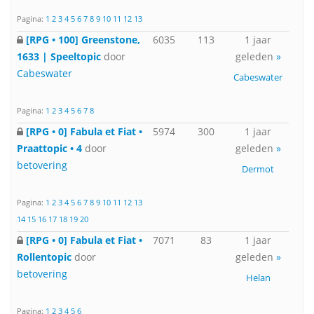
Pagina:
1
2
3
4
5
6
7
8
9
10
11
12
13
[RPG • 100] Greenstone,
6035
113
1 jaar
1633 | Speeltopic
door
geleden
»
Cabeswater
Cabeswater
Pagina:
1
2
3
4
5
6
7
8
[RPG • 0] Fabula et Fiat •
5974
300
1 jaar
Praattopic • 4
door
geleden
»
betovering
Dermot
Pagina:
1
2
3
4
5
6
7
8
9
10
11
12
13
14
15
16
17
18
19
20
[RPG • 0] Fabula et Fiat •
7071
83
1 jaar
Rollentopic
door
geleden
»
betovering
Helan
Pagina:
1
2
3
4
5
6