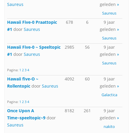
Saureus
geleden
»
Saureus
Hawaii Five-0 Praattopic
678
6
9 jaar
#1
door
Saureus
geleden
»
Saureus
Hawaii Five-0 ~ Speeltopic
2985
56
9 jaar
#1
door
Saureus
geleden
»
Saureus
Pagina:
1
2
3
4
Hawaii five-O ~
4092
60
9 jaar
Rollentopic
door
Saureus
geleden
»
Galactica
Pagina:
1
2
3
4
Once Upon A
8182
261
9 jaar
Time~speeltopic~9
door
geleden
»
Saureus
nakito