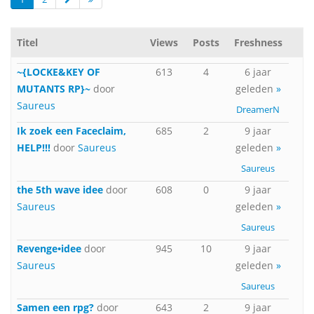
Titel
Views
Posts
Freshness
~{LOCKE&KEY OF
613
4
6 jaar
MUTANTS RP}~
door
geleden
»
Saureus
DreamerN
Ik zoek een Faceclaim,
685
2
9 jaar
HELP!!!
door
Saureus
geleden
»
Saureus
the 5th wave idee
door
608
0
9 jaar
Saureus
geleden
»
Saureus
Revenge•idee
door
945
10
9 jaar
Saureus
geleden
»
Saureus
Samen een rpg?
door
643
2
9 jaar