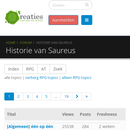
Aanmelden
HOME
FORUM
HISTORIE VAN SAUREUS
Historie van Saureus
Index
RPG
AT
Zoek
alle topics |
verberg RPG topics
|
alleen RPG topics
1
2
3
4
5
...
19
Titel
Views
Posts
Freshness
[Algemeen] één op één
25538
284
2 weken