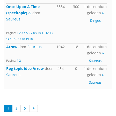
Once Upon A Time
6884
300
1 decennium
(speeltopic)~5
door
geleden
»
Saureus
Dingus
Pagina:
1
2
3
4
5
6
7
8
9
10
11
12
13
14
15
16
17
18
19
20
Arrow
door
Saureus
1942
18
1 decennium
geleden
»
Saureus
Pagina:
1
2
Rpg topic idee Arrow
door
454
0
1 decennium
Saureus
geleden
»
Saureus
1
2