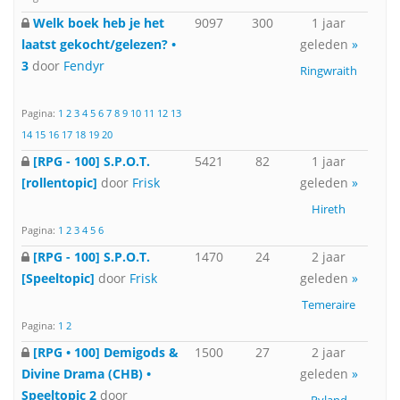
Welk boek heb je het
9097
300
1 jaar
laatst gekocht/gelezen? •
geleden
»
3
door
Fendyr
Ringwraith
Pagina:
1
2
3
4
5
6
7
8
9
10
11
12
13
14
15
16
17
18
19
20
[RPG - 100] S.P.O.T.
5421
82
1 jaar
[rollentopic]
door
Frisk
geleden
»
Hireth
Pagina:
1
2
3
4
5
6
[RPG - 100] S.P.O.T.
1470
24
2 jaar
[Speeltopic]
door
Frisk
geleden
»
Temeraire
Pagina:
1
2
[RPG • 100] Demigods &
1500
27
2 jaar
Divine Drama (CHB) •
geleden
»
Speeltopic 2
door