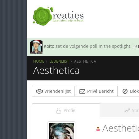
Koito
zet de volgende poll in the spotlight:
HOME
LEDENLIJST
AESTHETICA
Aesthetica
Vriendenlijst
Privé Bericht
Blok
Profiel
Sta
Aestheti