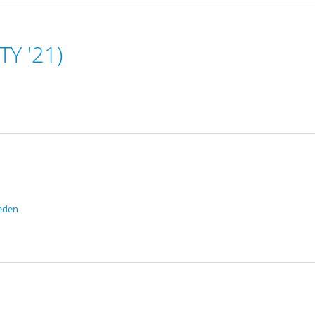
TY '21)
eden