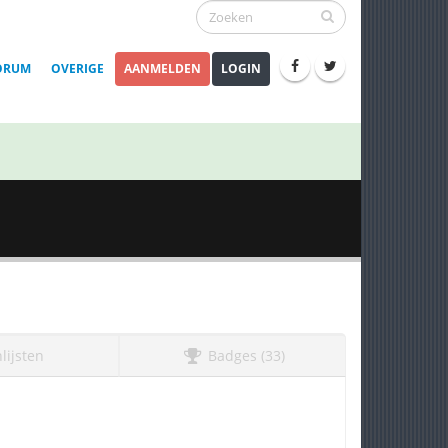
ORUM
OVERIGE
AANMELDEN
LOGIN
lijsten
Badges (33)