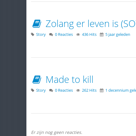
Zolang er leven is (SO
Story
0 Reacties
436 Hits
5 jaar geleden
Made to kill
Story
0 Reacties
262 Hits
1 decennium gel
Er zijn nog geen reacties.