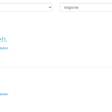
en.
leden
leden