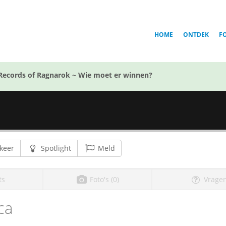
HOME
ONTDEK
F
Records of Ragnarok ~ Wie moet er winnen?
keer
Spotlight
Meld
ts
Foto's (0)
Vragen
ca