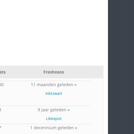
sts
Freshness
00
11 maanden geleden
»
inktzwart
8
9 jaar geleden
»
Likkepot
7
1 decennium geleden
»