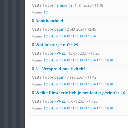
Gestart door
namjoonn
· 1 jan 2025 - 11:18
Pagina:
1
2
Dankbaarheid
Gestart door
Catan
· 2 okt 2024 - 12:45
Pagina:
1
2
3
4
5
6
7
8
9
10
11
12
13
14
15
16
Wat luister je nu? • 29
Gestart door
RPNZL
· 13 okt 2024 - 13:26
Pagina:
1
2
3
4
5
6
7
8
9
10
11
12
13
14
15
16
17
18
19
20
3 | Verspreid positiviteit!
Gestart door
Catan
· 7 sep 2024 - 11:42
Pagina:
1
2
3
4
5
6
7
8
9
10
11
12
13
14
15
16
17
18
19
20
Welke film/serie heb je het laatst gezien? • 16
Gestart door
RPNZL
· 6 okt 2024 - 17:20
Pagina:
1
2
3
4
5
6
7
8
9
10
11
12
13
14
15
16
17
18
19
20