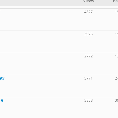
Views
Po
7
4827
1
3925
1
2772
1
nt?
5771
2
 6
5838
3