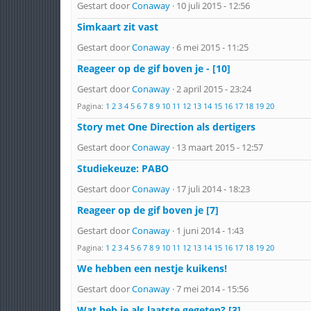
Gestart door
Conaway
· 10 juli 2015 - 12:56
Simkaart zit vast
Gestart door
Conaway
· 6 mei 2015 - 11:25
Reageer op de gif boven je - [10]
Gestart door
Conaway
· 2 april 2015 - 23:24
Pagina:
1
2
3
4
5
6
7
8
9
10
11
12
13
14
15
16
17
18
19
20
Story met One Direction als dertigers
Gestart door
Conaway
· 13 maart 2015 - 12:57
Studiekeuze: PABO
Gestart door
Conaway
· 17 juli 2014 - 18:23
Reageer op de gif boven je [7]
Gestart door
Conaway
· 1 juni 2014 - 1:43
Pagina:
1
2
3
4
5
6
7
8
9
10
11
12
13
14
15
16
17
18
19
20
We hebben een nestje kuikens!
Gestart door
Conaway
· 7 mei 2014 - 15:56
Wat heb je als laatste gegeten? [3]