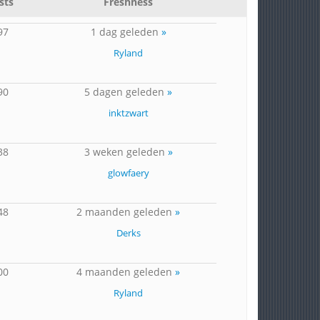
sts
Freshness
97
1 dag geleden
»
Ryland
90
5 dagen geleden
»
inktzwart
38
3 weken geleden
»
glowfaery
48
2 maanden geleden
»
Derks
00
4 maanden geleden
»
Ryland