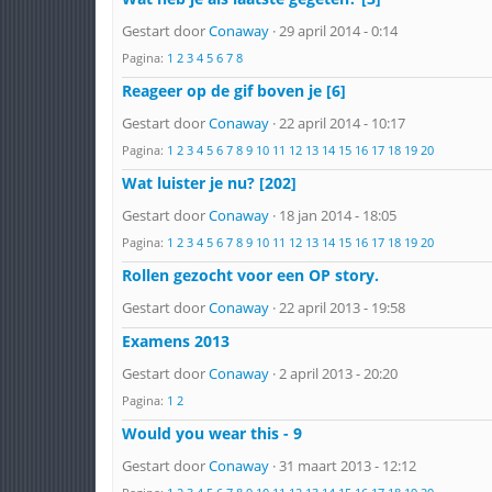
Gestart door
Conaway
· 29 april 2014 - 0:14
Pagina:
1
2
3
4
5
6
7
8
Reageer op de gif boven je [6]
Gestart door
Conaway
· 22 april 2014 - 10:17
Pagina:
1
2
3
4
5
6
7
8
9
10
11
12
13
14
15
16
17
18
19
20
Wat luister je nu? [202]
Gestart door
Conaway
· 18 jan 2014 - 18:05
Pagina:
1
2
3
4
5
6
7
8
9
10
11
12
13
14
15
16
17
18
19
20
Rollen gezocht voor een OP story.
Gestart door
Conaway
· 22 april 2013 - 19:58
Examens 2013
Gestart door
Conaway
· 2 april 2013 - 20:20
Pagina:
1
2
Would you wear this - 9
Gestart door
Conaway
· 31 maart 2013 - 12:12