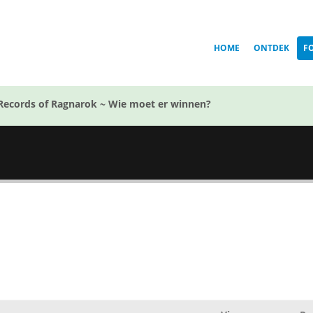
HOME
ONTDEK
F
Records of Ragnarok ~ Wie moet er winnen?