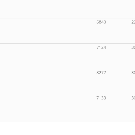
6840
2
7124
3
8277
3
7133
3