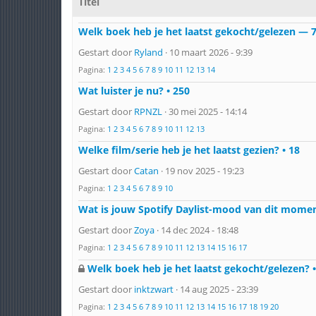
Titel
Welk boek heb je het laatst gekocht/gelezen — 
Gestart door
Ryland
· 10 maart 2026 - 9:39
Pagina:
1
2
3
4
5
6
7
8
9
10
11
12
13
14
Wat luister je nu? • 250
Gestart door
RPNZL
· 30 mei 2025 - 14:14
Pagina:
1
2
3
4
5
6
7
8
9
10
11
12
13
Welke film/serie heb je het laatst gezien? • 18
Gestart door
Catan
· 19 nov 2025 - 19:23
Pagina:
1
2
3
4
5
6
7
8
9
10
Wat is jouw Spotify Daylist-mood van dit mome
Gestart door
Zoya
· 14 dec 2024 - 18:48
Pagina:
1
2
3
4
5
6
7
8
9
10
11
12
13
14
15
16
17
Welk boek heb je het laatst gekocht/gelezen? •
Gestart door
inktzwart
· 14 aug 2025 - 23:39
Pagina:
1
2
3
4
5
6
7
8
9
10
11
12
13
14
15
16
17
18
19
20