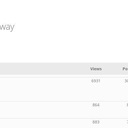
away
Views
Po
6931
3
864
883