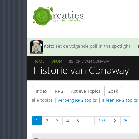
Koito
zet de volgende poll in the spotlight:
HOME
FORUM
HISTORIE VAN CONAWAY
Historie van Conaway
Index
RPG
Actieve Topics
Zoek
alle topics |
verberg RPG topics
|
alleen RPG topics
1
2
3
4
5
...
176