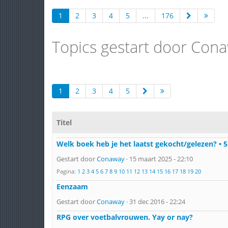
1
2
3
4
5
...
176
Topics gestart door Con
1
2
3
4
5
Titel
Welk boek heb je het laatst gekocht/gelezen? • 5
Gestart door
Conaway
· 15 maart 2025 - 22:10
Pagina:
1
2
3
4
5
6
7
8
9
10
11
12
13
14
15
16
17
18
19
20
Eenzaam
Gestart door
Conaway
· 31 dec 2016 - 22:24
RPG over voetbalvrouwen. Yay or nay?