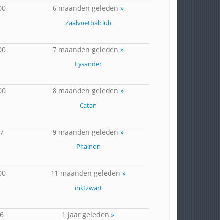
00
6 maanden geleden
»
Zaalvoetbalclub
00
7 maanden geleden
»
Lysander
00
8 maanden geleden
»
Catan
17
9 maanden geleden
»
Phainon
00
11 maanden geleden
»
inktzwart
16
1 jaar geleden
»