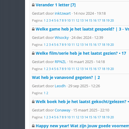
Verander 1 letter [7]
Gestart door
inktzwart
· 14 nov 2024 - 19:18
Pagina:
1
2
3
4
5
6
7
8
9
10
11
12
13
14
15
16
17
18
19
20
Welke game heb je het laatst gespeeld? | 3 - Vri
Gestart door
Wisocky
· 24 dec 2024 - 12:39
Pagina:
1
2
3
4
5
6
7
8
9
10
11
12
13
14
15
16
17
18
19
20
Welke film/serie heb je het laatst gezien? • 17
Gestart door
RPNZL
· 16 maart 2025 - 14:18
Pagina:
1
2
3
4
5
6
7
8
9
10
11
12
13
14
15
16
17
18
19
20
Wat heb je vanavond gegeten? | 2
Gestart door
Leodh
· 29 sep 2025 - 12:26
Pagina:
1
2
Welk boek heb je het laatst gekocht/gelezen? •
Gestart door
Conaway
· 15 maart 2025 - 22:10
Pagina:
1
2
3
4
5
6
7
8
9
10
11
12
13
14
15
16
17
18
19
20
Happy new year! Wat zijn jouw goede voorne