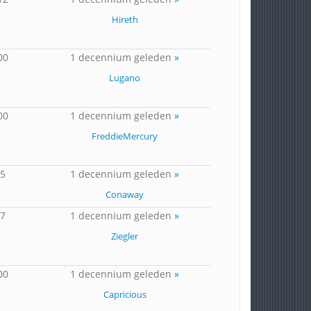
Hireth
00
1 decennium geleden
»
Lugano
00
1 decennium geleden
»
FreddieMercury
15
1 decennium geleden
»
Conaway
27
1 decennium geleden
»
Ziegler
00
1 decennium geleden
»
Capricious