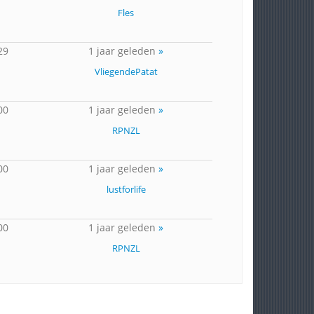
Fles
29
1 jaar geleden
»
VliegendePatat
00
1 jaar geleden
»
RPNZL
00
1 jaar geleden
»
lustforlife
00
1 jaar geleden
»
RPNZL