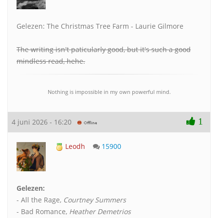
Gelezen: The Christmas Tree Farm - Laurie Gilmore
The writing isn't paticularly good, but it's such a good
mindless read, hehe.
Nothing is impossible in my own powerful mind.
1
4 juni 2026 - 16:20
Leodh
15900
Gelezen:
- All the Rage,
Courtney Summers
- Bad Romance,
Heather Demetrios