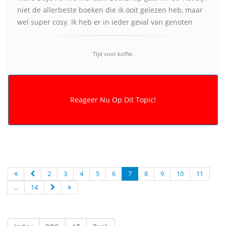
niet de allerbeste boeken die ik ooit gelezen heb, maar
wel super cosy. Ik heb er in ieder geval van genoten
Tijd voor koffie.
2
3
4
5
6
7
8
9
10
11
...
14