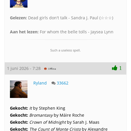
Gelezen:
Dead girls don't talk - Sandra J. Paul (☆☆☆)
Aan het lezen:
For whom the belle tolls - Jaysea Lynn
Such a useless spell.
1
1 juni 2026 - 7:28
Ryland
33662
Gekocht:
It
by Stephen King
Gekocht:
Bromantasy
by Máire Roche
Gekocht:
Crown of Midnight
by Sarah J. Maas
Gekocht:
The Count of Monte Cristo
by Alexandre