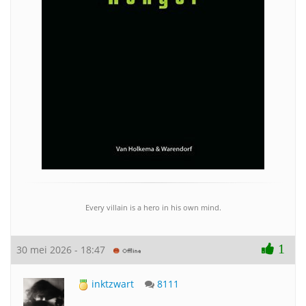
Every villain is a hero in his own mind.
1
30 mei 2026 - 18:47
inktzwart
8111