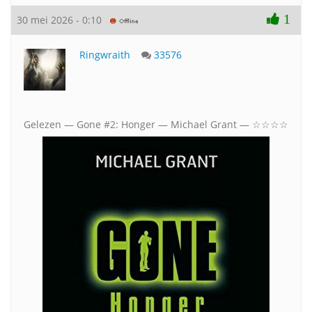
1
30 mei 2026 - 0:10
Ringwraith
33576
Gelezen — Gone #2: Honger — Michael Grant — ☆☆☆☆