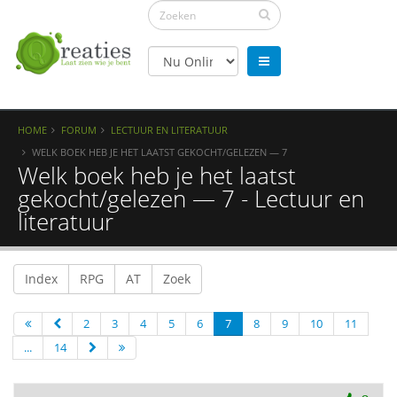
HOME
FORUM
LECTUUR EN LITERATUUR
WELK BOEK HEB JE HET LAATST GEKOCHT/GELEZEN — 7
Welk boek heb je het laatst
gekocht/gelezen — 7 - Lectuur en
literatuur
Index
RPG
AT
Zoek
2
3
4
5
6
7
8
9
10
11
...
14