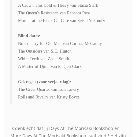
A Crown This Cold & Heavy van Stacia Stark
The Queen's Resistance van Rebecca Ross
Murder at the Black Cat Cafe van Seishi Yokomizo
Blind dates:
No Country for Old Men van Cormac McCarthy
The Outsiders van S.E. Hinton
White Teeth van Zadie Smith
A Master of Djinn van P. Djéli Clark
Gekregen (voor verjaardag):
The Giver Quartet van Lois Lowry
Rolls and Rivalry van Kristy Boyce
Ik denk echt dat jij Days At The Morisaki Bookshop en
More Days At The Morisaki Bookshop gaaf vindt! Het zijn