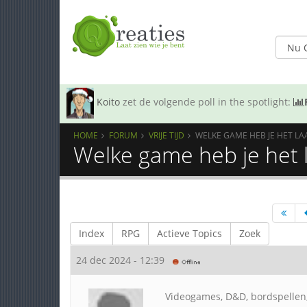
Koito
zet de volgende poll in the spotlight:
HOME
FORUM
VRIJE TIJD
WELKE GAME HEB JE HET LAAT
Welke game heb je het laa
Index
RPG
Actieve Topics
Zoek
24 dec 2024 - 12:39
Videogames, D&D, bordspellen, 