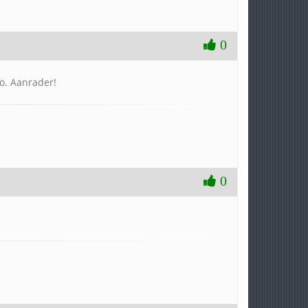
0
go. Aanrader!
0