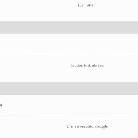
Even zitten.
Caution first, always.
A
Life is a beautiful struggle