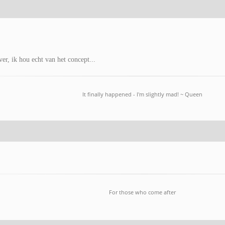
ver, ik hou echt van het concept...
It finally happened - I'm slightly mad! ~ Queen
For those who come after