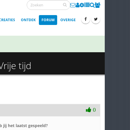
CREATIES
ONTDEK
FORUM
OVERIGE
rije tijd
0
 jij het laatst gespeeld?