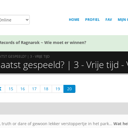
HOME
PROFIEL
FAV
MIJN 
Records of Ragnarok ~ Wie moet er winnen?
ST GESPEELD? | 3 - VRIJE TIJD
tst gespeeld? | 3 - Vrije tijd - V
15
16
17
18
19
20
truth or dare of gewoon lekker verstoppertje in het park...
Wat heb