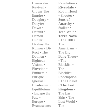
Clearwater
Revolution •
Revival •
Riverdale
•
Crown The
Robin Hood
Empire •
• Shooter •
Daughtry •
Sons of
Decyfer
Anarchy
•
Down •
Stalker •
Default •
Teen Wolf •
Demon
Terra Nova
Hunter •
• The 100 •
Destroy the
The
Runner • Di-
Americans •
Rect • The
The Big
Dolmen •
Bang Theory
Eighteen
• The
Visions •
Blacklist •
Eluveitie •
The
Eminem •
Blacklist:
Enrique
Redemption
Iglesias •
• The Chalet
Ensiferum
•
•
The Last
Equilibrium
Kingdom
•
• Escape the
The Last
Fate •
Ship • The
Europe •
Lost World •
Evanescence
The