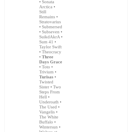
• Sonata
Arctica •
Still
Remains •
Stratovarius
• Submersed
• Subseven •
SuikdAkrA •
Sum 41 •
Taylor Swift
• Theocracy
•
Three
Days Grace
• Toto •
Trivium •
Turisas
•
Twisted
Sister • Two
Steps From
Hell •
Underoath •
The Used •
Vangelis •
The White
Buffalo •
Wintersun •