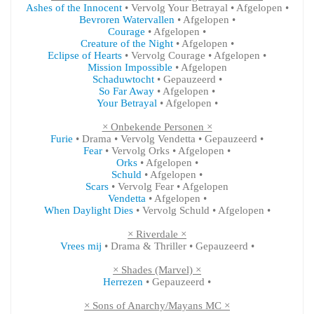
Ashes of the Innocent
• Vervolg Your Betrayal • Afgelopen •
Bevroren Watervallen
• Afgelopen •
Courage
• Afgelopen •
Creature of the Night
• Afgelopen •
Eclipse of Hearts
• Vervolg Courage • Afgelopen •
Mission Impossible
• Afgelopen
Schaduwtocht
• Gepauzeerd •
So Far Away
• Afgelopen •
Your Betrayal
• Afgelopen •
× Onbekende Personen ×
Furie
• Drama • Vervolg Vendetta • Gepauzeerd •
Fear
• Vervolg Orks • Afgelopen •
Orks
• Afgelopen •
Schuld
• Afgelopen •
Scars
• Vervolg Fear • Afgelopen
Vendetta
• Afgelopen •
When Daylight Dies
• Vervolg Schuld • Afgelopen •
× Riverdale ×
Vrees mij
• Drama & Thriller • Gepauzeerd •
× Shades (Marvel) ×
Herrezen
• Gepauzeerd •
× Sons of Anarchy/Mayans MC ×