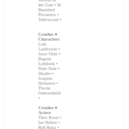
Wolves at
the Gate • Ye
Banished
Privateers •
Yellowcard •
Crushes ♥
Characters
Loki
Laufeyson •
Juice Ortiz •
Ragnar
Lothbrok •
Peter Hale •
Shades •
Joaquin
DeSantos •
Thorin
Oakenshield
•
Crushes ♥
Actors
Theo Rossi •
Ian Bohen •
Rob Raco •