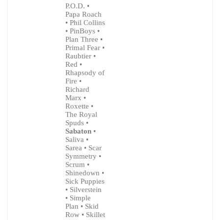
P.O.D. •
Papa Roach
• Phil Collins
• PinBoys •
Plan Three •
Primal Fear •
Raubtier •
Red •
Rhapsody of
Fire •
Richard
Marx •
Roxette •
The Royal
Spuds •
Sabaton
•
Saliva •
Sarea • Scar
Symmetry •
Scrum •
Shinedown •
Sick Puppies
• Silverstein
• Simple
Plan • Skid
Row • Skillet