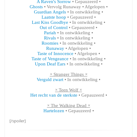
A Raven's Sorrow
• Gepauzeerd •
Ghosts
• Vervolg Runaway • Afgelopen •
Guardian Angels
• In ontwikkeling •
Laatste hoop
• Gepauzeerd •
Last Kiss Goodbye
• In ontwikkeling •
Out of Control
• Gepauzeerd •
Pariah
• In ontwikkeling •
Rivals
• In ontwikkeling •
Roomies
• In ontwikkeling •
Runaway
• Afgelopen •
Taste of Innocence
• Afgelopen •
Taste of Vengeance
• In ontwikkeling •
Upon Deaf Ears
• In ontwikkeling •
× Stranger Things ×
Verguld zwart
• In ontwikkeling •
× Teen Wolf ×
Het recht van de sterkste
• Gepauzeerd •
× The Walking Dead ×
Hartelozen
• Gepauzeerd •
[/spoiler]