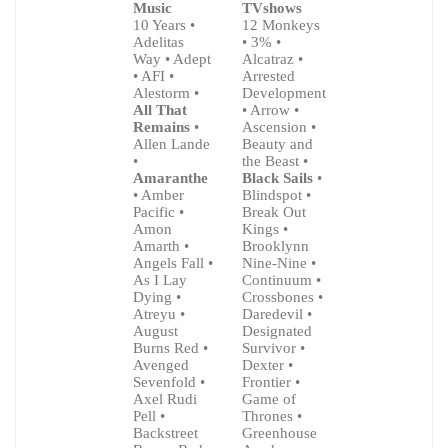
Music
TVshows
10 Years •
12 Monkeys
A smile is
Adelitas
• 3% •
A smile is
the key that
Way • Adept
Alcatraz •
the key that
fits
• AFI •
Arrested
fits
the lock of
Alestorm •
Development
the lock of
everybody's
All That
• Arrow •
everybody's
heart.
Remains
•
Ascension •
heart.
Allen Lande
Beauty and
A smile is
•
the Beast •
A smile is
the prettiest
Amaranthe
Black Sails
•
the prettiest
thing you
• Amber
Blindspot •
thing you
can wear.
Pacific •
Break Out
can wear.
Amon
Kings •
Amarth •
Brooklynn
Angels Fall •
Nine-Nine •
As I Lay
Continuum •
Dying •
Crossbones •
Atreyu •
Daredevil •
August
Designated
Burns Red •
Survivor •
Avenged
Dexter •
Sevenfold •
Frontier •
Axel Rudi
Game of
Pell •
Thrones •
Backstreet
Greenhouse