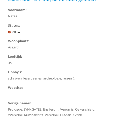
Voornaam:
Natas
Status:
Woonplaats:
Asgard
Leeftijd:
35
Hobby's:
schrijven, lezen, series, archeologie, reizen (:
Website:
-
Vorige namen:
Prologue, SYNxGATES, Ensiferum, Venomis, OakenshieId,
xPeredhil, Rumpelstilts, Peredhel, Elladan, Cyrith,