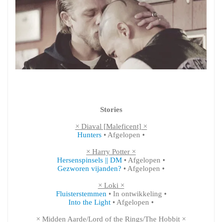
Stories
× Diaval [Maleficent] ×
Hunters
• Afgelopen •
× Harry Potter ×
Hersenspinsels || DM
• Afgelopen •
Gezworen vijanden?
• Afgelopen •
× Loki ×
Fluisterstemmen
• In ontwikkeling •
Into the Light
• Afgelopen •
× Midden Aarde/Lord of the Rings/The Hobbit ×