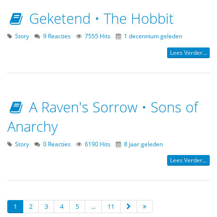
Geketend • The Hobbit
Story
9 Reacties
7555 Hits
1 decennium geleden
Lees Verder...
A Raven's Sorrow • Sons of
Anarchy
Story
0 Reacties
6190 Hits
8 jaar geleden
Lees Verder...
1
2
3
4
5
...
11