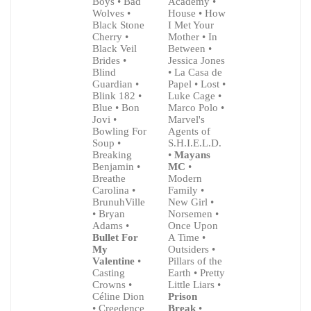
Boys • Bad
Academy •
Wolves •
House • How
Black Stone
I Met Your
Cherry •
Mother • In
Black Veil
Between •
Brides •
Jessica Jones
Blind
• La Casa de
Guardian •
Papel • Lost •
Blink 182 •
Luke Cage •
Blue • Bon
Marco Polo •
Jovi •
Marvel's
Bowling For
Agents of
Soup •
S.H.I.E.L.D.
Breaking
•
Mayans
Benjamin •
MC
•
Breathe
Modern
Carolina •
Family •
BrunuhVille
New Girl •
• Bryan
Norsemen •
Adams •
Once Upon
Bullet For
A Time •
My
Outsiders •
Valentine
•
Pillars of the
Casting
Earth • Pretty
Crowns •
Little Liars •
Céline Dion
Prison
• Creedence
Break
•