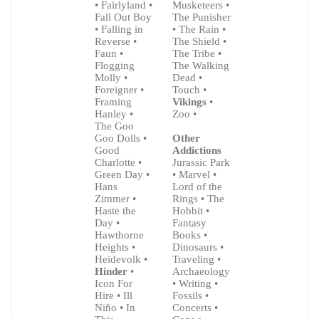
• Fairlyland •
Musketeers •
Fall Out Boy
The Punisher
• Falling in
• The Rain •
Reverse •
The Shield •
Faun •
The Tribe •
Flogging
The Walking
Molly •
Dead •
Foreigner •
Touch •
Framing
Vikings
•
Hanley •
Zoo •
The Goo
Goo Dolls •
Other
Good
Addictions
Charlotte •
Jurassic Park
Green Day •
• Marvel •
Hans
Lord of the
Zimmer •
Rings • The
Haste the
Hobbit •
Day •
Fantasy
Hawthorne
Books •
Heights •
Dinosaurs •
Heidevolk •
Traveling •
Hinder
•
Archaeology
Icon For
• Writing •
Hire • Ill
Fossils •
Niño • In
Concerts •