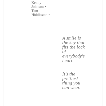
Kenny
Johnson •
Tom
Hiddleston •
A smile is
A smile is
A smile is
A smile is
the key that
the key that
the key that
the key th
fits the lock
fits
fits
fits
of
the lock of
the lock of
the lock o
everybody's
everybody's
everybody's
everybody
heart.
heart.
heart.
heart.
A smile is
A smile is
A smile is
It's the
the prettiest
the prettiest
the prettie
thing you
thing you
prettiest
thing you
can wear.
can wear.
can wear.
thing you
can wear.