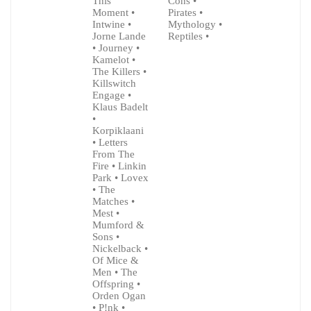
This
Cons •
Moment •
Pirates •
Intwine •
Mythology •
Jorne Lande
Reptiles •
• Journey •
Kamelot •
The Killers •
Killswitch
Engage •
Klaus Badelt
•
Korpiklaani
• Letters
From The
Fire • Linkin
Park • Lovex
• The
Matches •
Mest •
Mumford &
Sons •
Nickelback •
Of Mice &
Men • The
Offspring •
Orden Ogan
• P!nk •