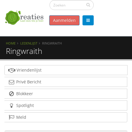
Aanmelden
HOME
LEDENLIJST
RINGWRAITH
Ringwraith
Vriendenlijst
Privé Bericht
Blokkeer
Spotlight
Meld