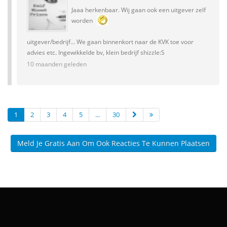
Jaaa herkenbaar. Wij gaan ook een uitgever zelf
worden
uitgever/bedrijf... We gaan binnenkort naar de KVK toe voor
advies etc. Ingewikkelde bv, klein bedrijf shizzle:S
10 maanden geleden
1
2
3
4
5
...
30
Meld Je Gratis Aan Om Ook Reacties Te Kunnen Plaatsen