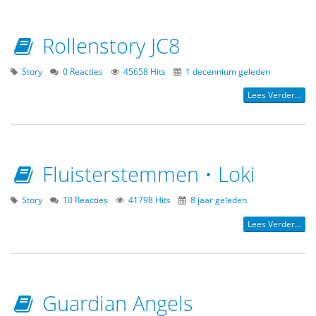
Rollenstory JC8
Story
0 Reacties
45658 Hits
1 decennium geleden
Lees Verder...
Fluisterstemmen • Loki
Story
10 Reacties
41798 Hits
8 jaar geleden
Lees Verder...
Guardian Angels