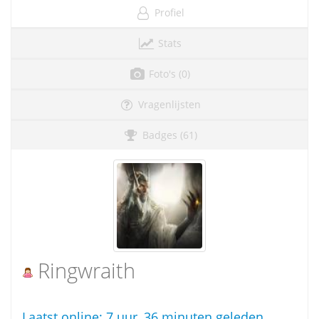
Profiel
Stats
Foto's (0)
Vragenlijsten
Badges (61)
Ringwraith
Laatst online:
7 uur, 36 minuten geleden