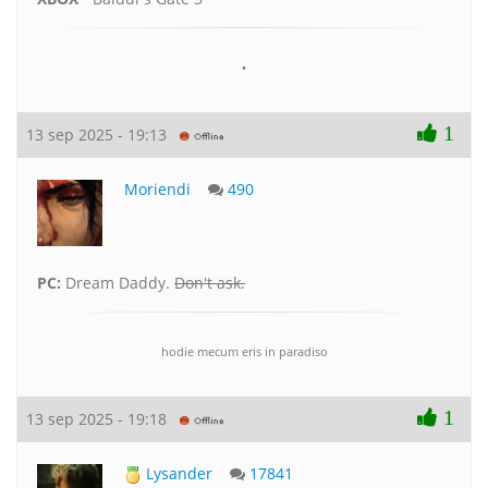
•
1
13 sep 2025 - 19:13
Moriendi
490
PC:
Dream Daddy.
Don't ask.
hodie mecum eris in paradiso
1
13 sep 2025 - 19:18
Lysander
17841