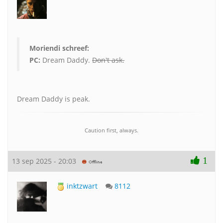
Moriendi schreef:
PC:
Dream Daddy.
Don't ask.
Dream Daddy is peak.
Caution first, always.
1
13 sep 2025 - 20:03
inktzwart
8112