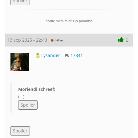
hodie mecum eris in paradiso
1
13 sep 2025 - 22:43
Lysander
17841
Moriendi schreef:
(...)