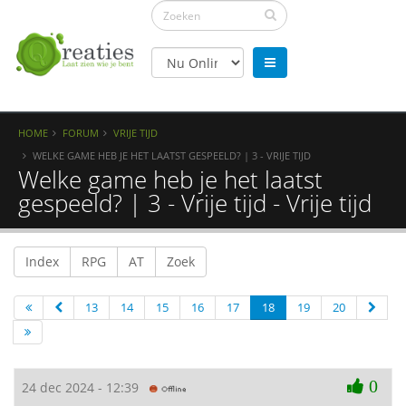
HOME
FORUM
VRIJE TIJD
WELKE GAME HEB JE HET LAATST GESPEELD? | 3 - VRIJE TIJD
Welke game heb je het laatst
gespeeld? | 3 - Vrije tijd - Vrije tijd
Index
RPG
AT
Zoek
13
14
15
16
17
18
19
20
0
24 dec 2024 - 12:39