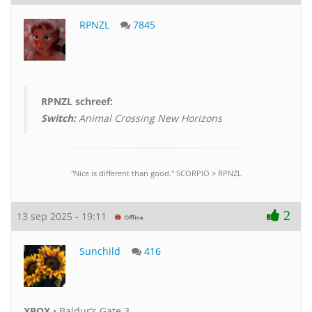
RPNZL
7845
RPNZL schreef:
Switch:
Animal Crossing New Horizons
"Nice is different than good." SCORPlO > RPNZL
2
13 sep 2025 - 19:11
Sunchild
416
XBOX
• Baldur’s Gate 3