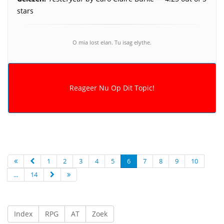
stars
O mia lost elan. Tu isag elythe.
1
2
3
4
5
6
7
8
9
10
...
14
Index
RPG
AT
Zoek