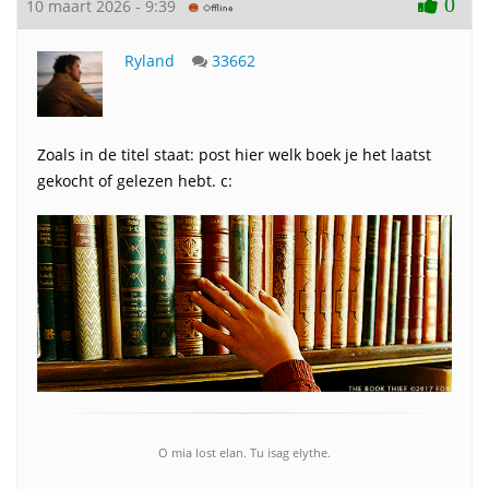
0
10 maart 2026 - 9:39
Ryland
33662
Zoals in de titel staat: post hier welk boek je het laatst
gekocht of gelezen hebt. c:
O mia lost elan. Tu isag elythe.