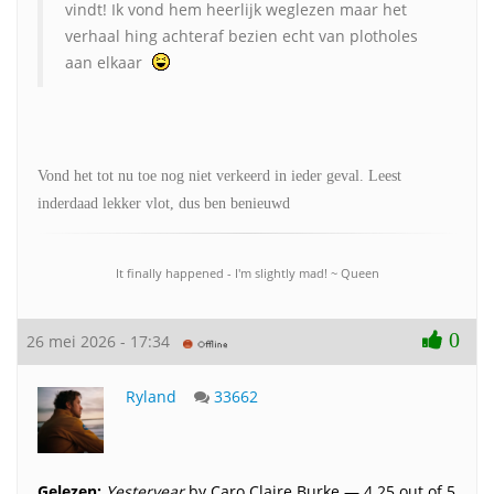
vindt! Ik vond hem heerlijk weglezen maar het
verhaal hing achteraf bezien echt van plotholes
aan elkaar
Vond het tot nu toe nog niet verkeerd in ieder geval. Leest
inderdaad lekker vlot, dus ben benieuwd
It finally happened - I'm slightly mad! ~ Queen
0
26 mei 2026 - 17:34
Ryland
33662
Gelezen:
Yesteryear
by Caro Claire Burke — 4.25 out of 5