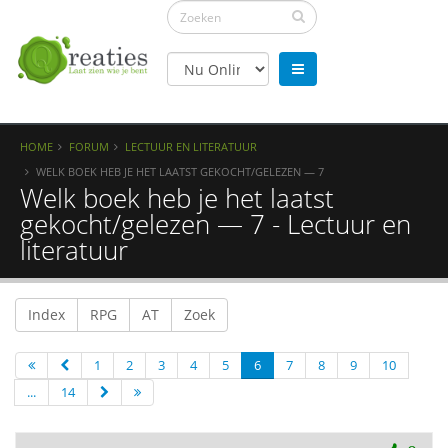
HOME
FORUM
LECTUUR EN LITERATUUR
WELK BOEK HEB JE HET LAATST GEKOCHT/GELEZEN — 7
Welk boek heb je het laatst
gekocht/gelezen — 7 - Lectuur en
literatuur
Index
RPG
AT
Zoek
1
2
3
4
5
6
7
8
9
10
...
14