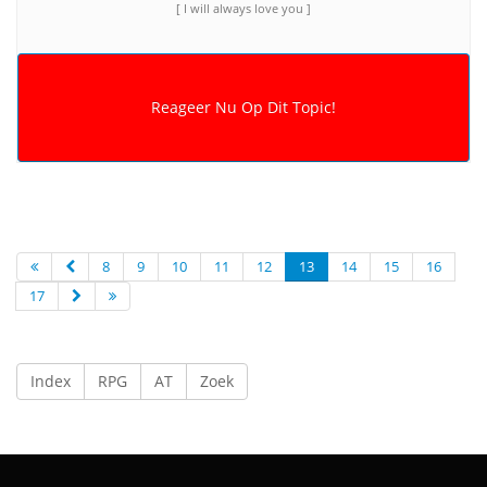
[ I will always love you ]
8
9
10
11
12
13
14
15
16
17
Index
RPG
AT
Zoek