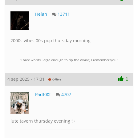
Helan
13711
2000s vibes 00s pop thursday morning
'Three words, large enough to tip the world; I remember you.'
1
4 sep 2025 - 17:31
Padf00t
4707
lute tavern thursday evening ✨️