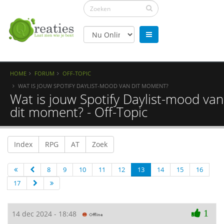
HOME
FORUM
OFF-TOPIC
WAT IS JOUW SPOTIFY DAYLIST-MOOD VAN DIT MOMENT?
Wat is jouw Spotify Daylist-mood van
dit moment? - Off-Topic
Index
RPG
AT
Zoek
8
9
10
11
12
13
14
15
16
17
1
14 dec 2024 - 18:48