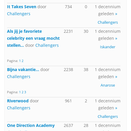
It Takes Seven
door
734
0
1 decennium
Challengers
geleden
»
Challengers
Als jij je favoriete
2231
30
1 decennium
celebrity een vraag mocht
geleden
»
stellen...
door
Challengers
Iskander
Pagina:
1
2
Bijna vakantie...
door
2238
38
1 decennium
Challengers
geleden
»
Anarose
Pagina:
1
2
3
Riverwood
door
961
2
1 decennium
Challengers
geleden
»
Challengers
One Direction Academy
2637
28
1 decennium