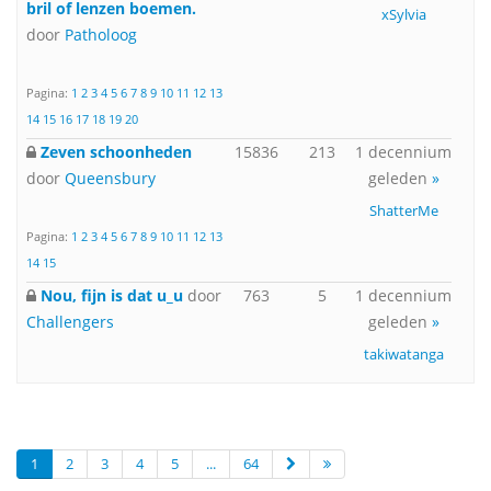
bril of lenzen boemen.
xSylvia
door
Patholoog
Pagina:
1
2
3
4
5
6
7
8
9
10
11
12
13
14
15
16
17
18
19
20
Zeven schoonheden
15836
213
1 decennium
door
Queensbury
geleden
»
ShatterMe
Pagina:
1
2
3
4
5
6
7
8
9
10
11
12
13
14
15
Nou, fijn is dat u_u
door
763
5
1 decennium
Challengers
geleden
»
takiwatanga
1
2
3
4
5
...
64