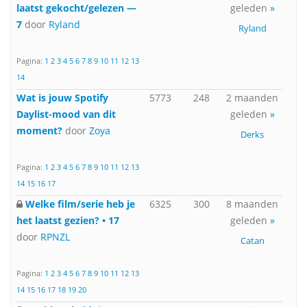
laatst gekocht/gelezen —
geleden
»
7
door
Ryland
Ryland
Pagina:
1
2
3
4
5
6
7
8
9
10
11
12
13
14
Wat is jouw Spotify
5773
248
2 maanden
Daylist-mood van dit
geleden
»
moment?
door
Zoya
Derks
Pagina:
1
2
3
4
5
6
7
8
9
10
11
12
13
14
15
16
17
Welke film/serie heb je
6325
300
8 maanden
het laatst gezien? • 17
geleden
»
door
RPNZL
Catan
Pagina:
1
2
3
4
5
6
7
8
9
10
11
12
13
14
15
16
17
18
19
20