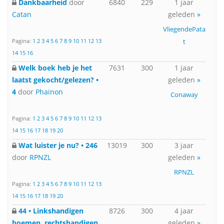
Dankbaarheid
door
6840
229
1 jaar
Catan
geleden
»
VliegendePata
Pagina:
1
2
3
4
5
6
7
8
9
10
11
12
13
t
14
15
16
Welk boek heb je het
7631
300
1 jaar
laatst gekocht/gelezen? •
geleden
»
4
door
Phainon
Conaway
Pagina:
1
2
3
4
5
6
7
8
9
10
11
12
13
14
15
16
17
18
19
20
Wat luister je nu? • 246
13019
300
3 jaar
door
RPNZL
geleden
»
RPNZL
Pagina:
1
2
3
4
5
6
7
8
9
10
11
12
13
14
15
16
17
18
19
20
44 • Linkshandigen
8726
300
4 jaar
boemen, rechtshandigen
geleden
»