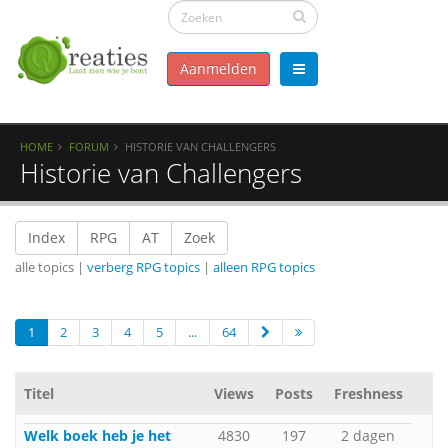
Aanmelden
HOME
FORUM
HISTORIE VAN CHALLENGERS
Historie van Challengers
Index
RPG
AT
Zoek
alle topics |
verberg RPG topics
|
alleen RPG topics
1
2
3
4
5
...
64
Titel
Views
Posts
Freshness
Welk boek heb je het
4830
197
2 dagen