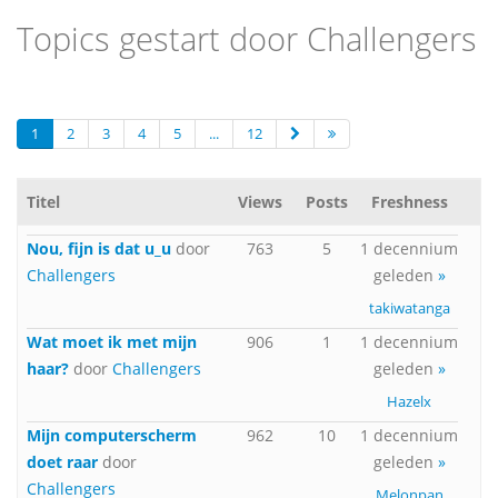
Topics gestart door Challengers
1
2
3
4
5
...
12
Titel
Views
Posts
Freshness
Nou, fijn is dat u_u
door
763
5
1 decennium
Challengers
geleden
»
takiwatanga
Wat moet ik met mijn
906
1
1 decennium
haar?
door
Challengers
geleden
»
Hazelx
Mijn computerscherm
962
10
1 decennium
doet raar
door
geleden
»
Challengers
Melonpan