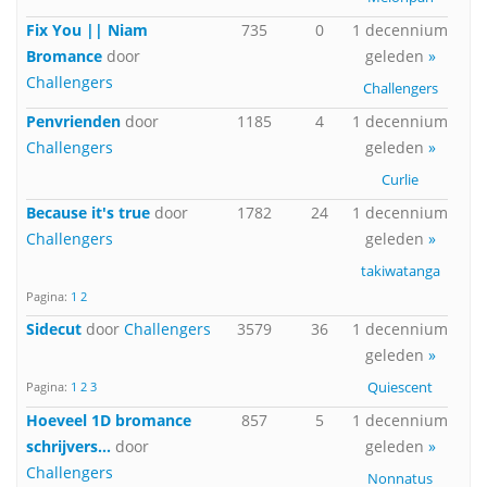
Fix You || Niam
735
0
1 decennium
Bromance
door
geleden
»
Challengers
Challengers
Penvrienden
door
1185
4
1 decennium
Challengers
geleden
»
Curlie
Because it's true
door
1782
24
1 decennium
Challengers
geleden
»
takiwatanga
Pagina:
1
2
Sidecut
door
Challengers
3579
36
1 decennium
geleden
»
Quiescent
Pagina:
1
2
3
Hoeveel 1D bromance
857
5
1 decennium
schrijvers...
door
geleden
»
Challengers
Nonnatus