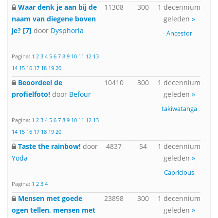
Waar denk je aan bij de
11308
300
1 decennium
naam van diegene boven
geleden
»
je? [7]
door
Dysphoria
Ancestor
Pagina:
1
2
3
4
5
6
7
8
9
10
11
12
13
14
15
16
17
18
19
20
Beoordeel de
10410
300
1 decennium
profielfoto!
door
Befour
geleden
»
takiwatanga
Pagina:
1
2
3
4
5
6
7
8
9
10
11
12
13
14
15
16
17
18
19
20
Taste the rainbow!
door
4837
54
1 decennium
Yoda
geleden
»
Capricious
Pagina:
1
2
3
4
Mensen met goede
23898
300
1 decennium
ogen tellen, mensen met
geleden
»