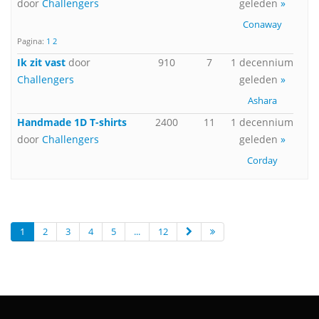
door
Challengers
geleden
»
Conaway
Pagina:
1
2
Ik zit vast
door
910
7
1 decennium
Challengers
geleden
»
Ashara
Handmade 1D T-shirts
2400
11
1 decennium
door
Challengers
geleden
»
Corday
1
2
3
4
5
...
12