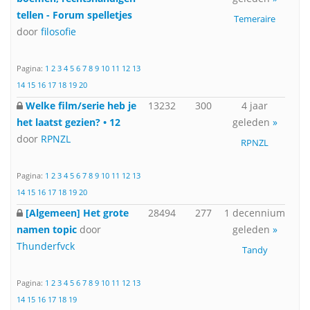
tellen - Forum spelletjes
Temeraire
door
filosofie
Pagina:
1
2
3
4
5
6
7
8
9
10
11
12
13
14
15
16
17
18
19
20
Welke film/serie heb je
13232
300
4 jaar
het laatst gezien? • 12
geleden
»
door
RPNZL
RPNZL
Pagina:
1
2
3
4
5
6
7
8
9
10
11
12
13
14
15
16
17
18
19
20
[Algemeen] Het grote
28494
277
1 decennium
namen topic
door
geleden
»
Thunderfvck
Tandy
Pagina:
1
2
3
4
5
6
7
8
9
10
11
12
13
14
15
16
17
18
19