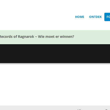
HOME
ONTDEK
F
Records of Ragnarok ~ Wie moet er winnen?