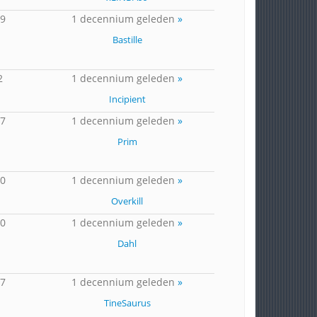
19
1 decennium geleden
»
Bastille
2
1 decennium geleden
»
Incipient
87
1 decennium geleden
»
Prim
10
1 decennium geleden
»
Overkill
20
1 decennium geleden
»
Dahl
17
1 decennium geleden
»
TineSaurus