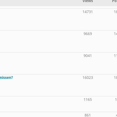
Views
Po
14731
1
9669
1
9041
1
nissen?
16023
1
1165
861