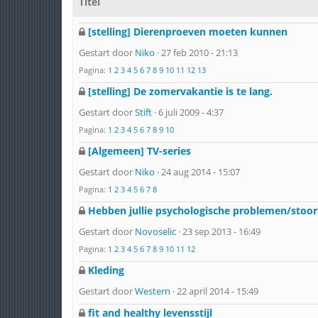
Titel
[stelling] Dierenproeven moeten kunnen
Gestart door
Niko
· 27 feb 2010 - 21:13
Pagina:
1
2
3
4
5
6
7
8
9
10
11
12
13
[stelling] De zomervakantie is te lang.
Gestart door
Stift
· 6 juli 2009 - 4:37
Pagina:
1
2
3
4
5
6
7
8
9
10
[Algemeen] TV-series
Gestart door
Niko
· 24 aug 2014 - 15:07
Pagina:
1
2
3
4
5
6
7
8
Hebben jullie psychologische problemen/stoor
Gestart door
Novoselic
· 23 sep 2013 - 16:49
Pagina:
1
2
3
4
5
6
7
8
9
10
11
12
Kleding
Gestart door
Western
· 22 april 2014 - 15:49
fit and healthy levensstijl