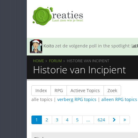
Koito
zet de volgende poll in the spotlight:
HOME
FORUM
HISTORIE VAN INCIPIENT
Historie van Incipient
Index
RPG
Actieve Topics
Zoek
alle topics |
verberg RPG topics
|
alleen RPG topics
1
2
3
4
5
...
624