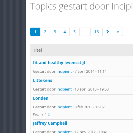
Topics gestart door Incip
1
2
3
4
5
...
16
Titel
fit and healthy levensstijl
Gestart door
Incipient
· 7 april 2014 - 11:14
Littekens
Gestart door
Incipient
· 13 april 2013 - 19:53
Londen
Gestart door
Incipient
· 8 feb 2013 - 16:02
Pagina:
1
2
Jeffrey Campbell
Gestart door
Incipient
· 17 nov 2012 - 18:41