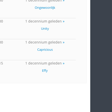
00
1 decennium geleden
»
Ongewoonlijk
00
1 decennium geleden
»
Unity
00
1 decennium geleden
»
Capricious
15
1 decennium geleden
»
Effy