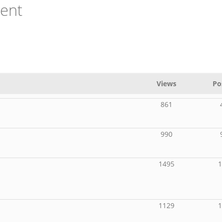
ient
Views
Po
861
990
1495
1129