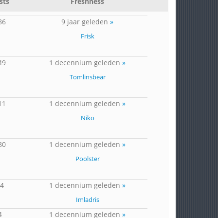
sts
Freshness
86
9 jaar geleden
»
Frisk
49
1 decennium geleden
»
Tomlinsbear
11
1 decennium geleden
»
Niko
80
1 decennium geleden
»
Poolster
14
1 decennium geleden
»
Imladris
4
1 decennium geleden
»