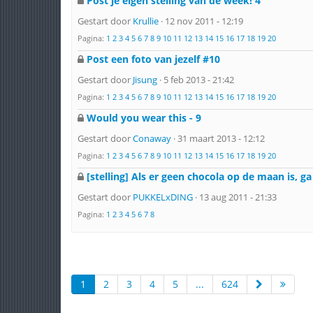
Post je eigen stelling van de week! 4
Gestart door
Krullie
· 12 nov 2011 - 12:19
Pagina:
1
2
3
4
5
6
7
8
9
10
11
12
13
14
15
16
17
18
19
20
Post een foto van jezelf #10
Gestart door
Jisung
· 5 feb 2013 - 21:42
Pagina:
1
2
3
4
5
6
7
8
9
10
11
12
13
14
15
16
17
18
19
20
Would you wear this - 9
Gestart door
Conaway
· 31 maart 2013 - 12:12
Pagina:
1
2
3
4
5
6
7
8
9
10
11
12
13
14
15
16
17
18
19
20
[stelling] Als er geen chocola op de maan is, ga
Gestart door
PUKKELxDING
· 13 aug 2011 - 21:33
Pagina:
1
2
3
4
5
6
7
8
1
2
3
4
5
...
624