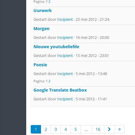
Pagina:
1
2
Uurwerk
Gestart door
Incipient
· 25 mei 2012 - 21:24
Morgen
Gestart door
Incipient
· 16 mei 2012 - 20:00
Nieuwe youtubeliefde
Gestart door
Incipient
· 15 mei 2012 - 23:01
Poesie
Gestart door
Incipient
· 5 mei 2012 - 13:48
Pagina:
1
2
Google Translate Beatbox
Gestart door
Incipient
· 5 mei 2012 - 11:41
1
2
3
4
5
...
16