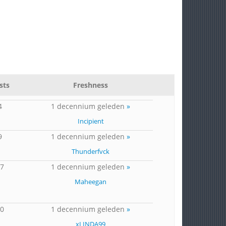
sts
Freshness
4
1 decennium geleden
»
Incipient
9
1 decennium geleden
»
Thunderfvck
17
1 decennium geleden
»
Maheegan
10
1 decennium geleden
»
xLINDA99