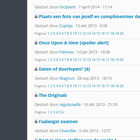
Gestart door
Incipient
· 7 april 2014 - 11:14
Plaats een foto van jezelf en complimenteer d
Gestart door
Cuprija
· 13 okt 2013 - 9:39
Pagina:
1
2
3
4
5
6
7
8
9
10
11
12
13
14
15
16
17
18
19
20
Once Upon A time [spoiler alert]
Gestart door
Fiennes
· 14 jan 2013 - 19:36
Pagina:
1
2
3
4
5
6
7
8
9
10
11
12
13
14
15
16
17
18
19
20
Daten of doorlopen? [4]
Gestart door
Magnus
· 28 sep 2013 - 18:19
Pagina:
1
2
3
4
5
6
7
8
9
10
11
12
13
14
15
16
17
18
19
20
The Originals
Gestart door
reguluswife
· 16 okt 2013 - 21:55
Pagina:
1
2
3
4
5
6
Faalangst examen
Gestart door
Chandler
· 5 okt 2013 - 12:57