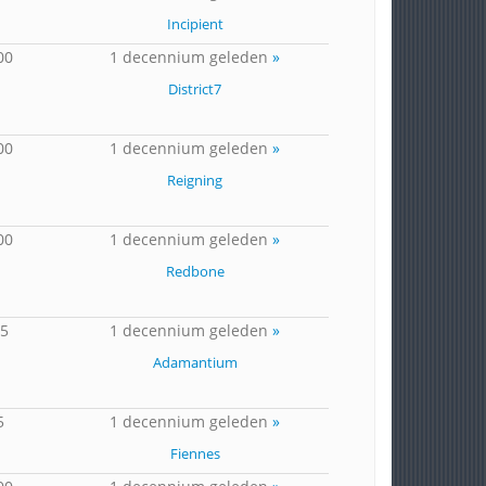
Incipient
00
1 decennium geleden
»
District7
00
1 decennium geleden
»
Reigning
00
1 decennium geleden
»
Redbone
85
1 decennium geleden
»
Adamantium
5
1 decennium geleden
»
Fiennes