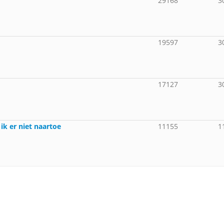
29168
3
19597
3
17127
3
 ik er niet naartoe
11155
1