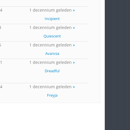
14
1 decennium geleden
»
Incipient
3
1 decennium geleden
»
Quiescent
5
1 decennium geleden
»
Avarosa
21
1 decennium geleden
»
Dreadful
14
1 decennium geleden
»
Freyja