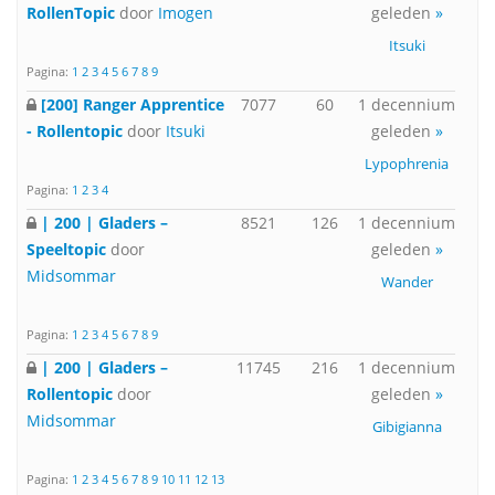
RollenTopic
door
Imogen
geleden
»
Itsuki
Pagina:
1
2
3
4
5
6
7
8
9
[200] Ranger Apprentice
7077
60
1 decennium
- Rollentopic
door
Itsuki
geleden
»
Lypophrenia
Pagina:
1
2
3
4
| 200 | Gladers –
8521
126
1 decennium
Speeltopic
door
geleden
»
Midsommar
Wander
Pagina:
1
2
3
4
5
6
7
8
9
| 200 | Gladers –
11745
216
1 decennium
Rollentopic
door
geleden
»
Midsommar
Gibigianna
Pagina:
1
2
3
4
5
6
7
8
9
10
11
12
13