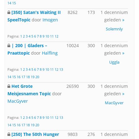
14
15
[350] Satan's Waiting II
8262
173
1 decennium
SpeelTopic
door
Imogen
geleden
»
Solemnly
Pagina:
1
2
3
4
5
6
7
8
9
10
11
12
| 200 | Gladers –
10024
300
1 decennium
Praattopic
door
Halfling
geleden
»
Uggla
Pagina:
1
2
3
4
5
6
7
8
9
10
11
12
13
14
15
16
17
18
19
20
Het Grote
26590
300
1 decennium
Meisjesnamen Topic
door
geleden
»
MacGyver
MacGyver
Pagina:
1
2
3
4
5
6
7
8
9
10
11
12
13
14
15
16
17
18
19
20
[250] The 50th Hunger
9803
276
1 decennium