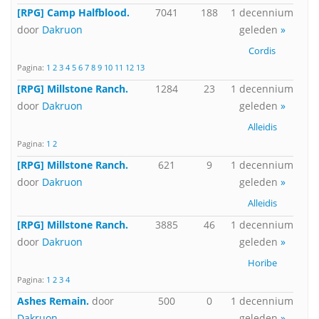
[RPG] Camp Halfblood.
7041
188
1 decennium
door
Dakruon
geleden
»
Cordis
Pagina:
1
2
3
4
5
6
7
8
9
10
11
12
13
[RPG] Millstone Ranch.
1284
23
1 decennium
door
Dakruon
geleden
»
Alleidis
Pagina:
1
2
[RPG] Millstone Ranch.
621
9
1 decennium
door
Dakruon
geleden
»
Alleidis
[RPG] Millstone Ranch.
3885
46
1 decennium
door
Dakruon
geleden
»
Horibe
Pagina:
1
2
3
4
Ashes Remain.
door
500
0
1 decennium
Dakruon
geleden
»