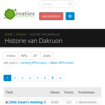
Aanmelden
HOME
FORUM
HISTORIE VAN DAKRUON
Historie van Dakruon
Index
RPG
AT
Zoek
alle topics |
verberg RPG topics
|
alleen RPG topics
1
2
3
4
5
6
Titel
Views
Posts
Freshness
[350] Satan's Waiting II
8300
121
1 decennium