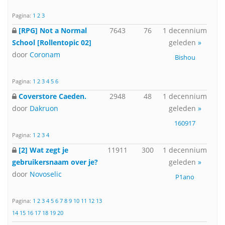
Pagina:
1
2
3
[RPG] Not a Normal
7643
76
1 decennium
School [Rollentopic 02]
geleden
»
door
Coronam
Bishou
Pagina:
1
2
3
4
5
6
Coverstore Caeden.
2948
48
1 decennium
door
Dakruon
geleden
»
160917
Pagina:
1
2
3
4
[2] Wat zegt je
11911
300
1 decennium
gebruikersnaam over je?
geleden
»
door
Novoselic
P1ano
Pagina:
1
2
3
4
5
6
7
8
9
10
11
12
13
14
15
16
17
18
19
20