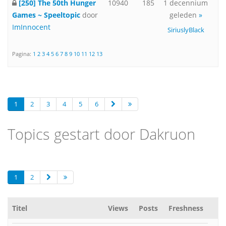
[250] The 50th Hunger
10940
185
1 decennium
Games ~ Speeltopic
door
geleden
»
ImInnocent
SiriuslyBlack
Pagina:
1
2
3
4
5
6
7
8
9
10
11
12
13
1
2
3
4
5
6
Topics gestart door Dakruon
1
2
Titel
Views
Posts
Freshness