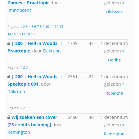
Games ~ Praattopic
door
geleden
»
ImInnocent
LilsEvans
Pagina:
1
2
3
4
5
6
7
8
9
10
11
12
13
14
15
16
17
18
19
| 200 | Hell in Woods. |
1749
45
1 decennium
Praattopic.
door
Dakruon
geleden
»
Horibe
Pagina:
1
2
3
| 200 | Hell in Woods. |
2351
27
1 decennium
Speeltopic 001.
door
geleden
»
Dakruon
Robind19
Pagina:
1
2
Wij zoeken een cover
5460
40
1 decennium
[25 credits beloning]
door
geleden
»
Remington
Remington