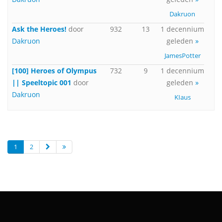
Dakruon
Ask the Heroes!
door
932
13
1 decennium
Dakruon
geleden
»
JamesPotter
[100] Heroes of Olympus
732
9
1 decennium
|| Speeltopic 001
door
geleden
»
Dakruon
KIaus
1
2