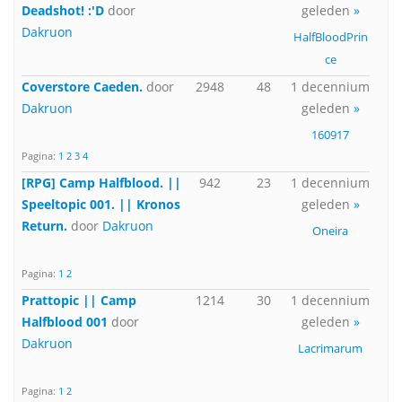
Deadshot! :'D
door
geleden
»
Dakruon
HalfBloodPrin
ce
Coverstore Caeden.
door
2948
48
1 decennium
Dakruon
geleden
»
160917
Pagina:
1
2
3
4
[RPG] Camp Halfblood. ||
942
23
1 decennium
Speeltopic 001. || Kronos
geleden
»
Return.
door
Dakruon
Oneira
Pagina:
1
2
Prattopic || Camp
1214
30
1 decennium
Halfblood 001
door
geleden
»
Dakruon
Lacrimarum
Pagina:
1
2