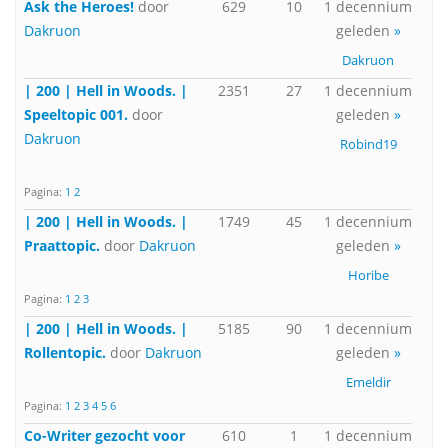
Ask the Heroes!
door
629
10
1 decennium
Dakruon
geleden
»
Dakruon
| 200 | Hell in Woods. |
2351
27
1 decennium
Speeltopic 001.
door
geleden
»
Dakruon
Robind19
Pagina:
1
2
| 200 | Hell in Woods. |
1749
45
1 decennium
Praattopic.
door
Dakruon
geleden
»
Horibe
Pagina:
1
2
3
| 200 | Hell in Woods. |
5185
90
1 decennium
Rollentopic.
door
Dakruon
geleden
»
Emeldir
Pagina:
1
2
3
4
5
6
Co-Writer gezocht voor
610
1
1 decennium