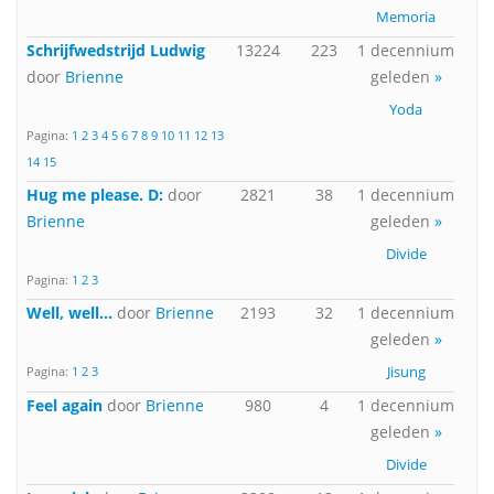
Memoria
Schrijfwedstrijd Ludwig
13224
223
1 decennium
door
Brienne
geleden
»
Yoda
Pagina:
1
2
3
4
5
6
7
8
9
10
11
12
13
14
15
Hug me please. D:
door
2821
38
1 decennium
Brienne
geleden
»
Divide
Pagina:
1
2
3
Well, well...
door
Brienne
2193
32
1 decennium
geleden
»
Jisung
Pagina:
1
2
3
Feel again
door
Brienne
980
4
1 decennium
geleden
»
Divide