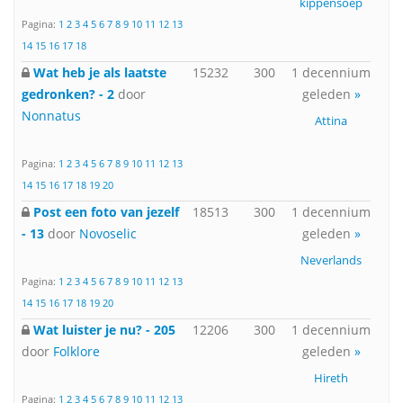
kippensoep
Pagina:
1
2
3
4
5
6
7
8
9
10
11
12
13
14
15
16
17
18
Wat heb je als laatste
15232
300
1 decennium
gedronken? - 2
door
geleden
»
Nonnatus
Attina
Pagina:
1
2
3
4
5
6
7
8
9
10
11
12
13
14
15
16
17
18
19
20
Post een foto van jezelf
18513
300
1 decennium
- 13
door
Novoselic
geleden
»
Neverlands
Pagina:
1
2
3
4
5
6
7
8
9
10
11
12
13
14
15
16
17
18
19
20
Wat luister je nu? - 205
12206
300
1 decennium
door
Folklore
geleden
»
Hireth
Pagina:
1
2
3
4
5
6
7
8
9
10
11
12
13