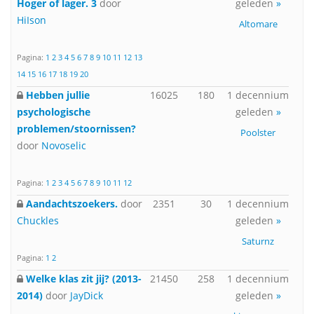
Hoger of lager. 3
door
geleden
»
HiIson
Altomare
Pagina:
1
2
3
4
5
6
7
8
9
10
11
12
13
14
15
16
17
18
19
20
Hebben jullie
16025
180
1 decennium
psychologische
geleden
»
problemen/stoornissen?
Poolster
door
Novoselic
Pagina:
1
2
3
4
5
6
7
8
9
10
11
12
Aandachtszoekers.
door
2351
30
1 decennium
Chuckles
geleden
»
Saturnz
Pagina:
1
2
Welke klas zit jij? (2013-
21450
258
1 decennium
2014)
door
JayDick
geleden
»