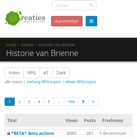
Aanmelden
HOME
FORUM
HISTORIE VAN BRIENNE
Historie van Brienne
Index
RPG
AT
Zoek
alle topics |
verberg RPG topics
|
alleen RPG topics
1
2
3
4
5
...
164
Titel
Views
Posts
Freshness
*BETA* Beta actions
8380
201
1 decennium