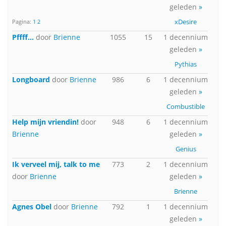
geleden
»
xDesire
Pagina:
1
2
Pffff...
door
Brienne
1055
15
1 decennium
geleden
»
Pythias
Longboard
door
Brienne
986
6
1 decennium
geleden
»
Combustible
Help mijn vriendin!
door
948
6
1 decennium
Brienne
geleden
»
Genius
Ik verveel mij, talk to me
773
2
1 decennium
door
Brienne
geleden
»
Brienne
Agnes Obel
door
Brienne
792
1
1 decennium
geleden
»