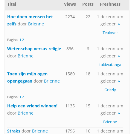
Titel
Views
Posts
Freshness
Hoe doen mensen het
2274
22
1 decennium
zelfs
door
Brienne
geleden
»
Tealover
Pagina:
1
2
Wetenschap versus religie
836
6
1 decennium
door
Brienne
geleden
»
takiwatanga
Toen zijn mijn ogen
1580
18
1 decennium
opengegaan
door
Brienne
geleden
»
Grizzly
Pagina:
1
2
Help een vriend winnen!
1135
15
1 decennium
door
Brienne
geleden
»
Brienne
Straks
door
Brienne
1796
16
1 decennium