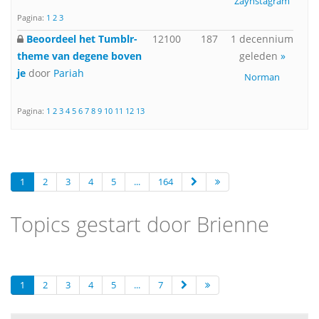
Zaynstagram
Pagina:
1
2
3
Beoordeel het Tumblr-
12100
187
1 decennium
theme van degene boven
geleden
»
je
door
Pariah
Norman
Pagina:
1
2
3
4
5
6
7
8
9
10
11
12
13
1
2
3
4
5
...
164
Topics gestart door Brienne
1
2
3
4
5
...
7