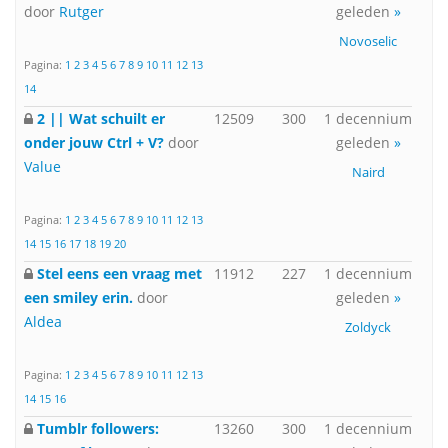
door
Rutger
geleden
»
Novoselic
Pagina:
1
2
3
4
5
6
7
8
9
10
11
12
13
14
2 || Wat schuilt er
12509
300
1 decennium
onder jouw Ctrl + V?
door
geleden
»
Value
Naird
Pagina:
1
2
3
4
5
6
7
8
9
10
11
12
13
14
15
16
17
18
19
20
Stel eens een vraag met
11912
227
1 decennium
een smiley erin.
door
geleden
»
Aldea
Zoldyck
Pagina:
1
2
3
4
5
6
7
8
9
10
11
12
13
14
15
16
Tumblr followers:
13260
300
1 decennium