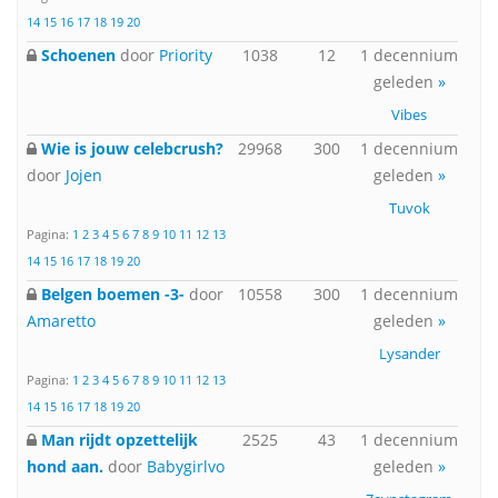
14
15
16
17
18
19
20
Schoenen
door
Priority
1038
12
1 decennium
geleden
»
Vibes
Wie is jouw celebcrush?
29968
300
1 decennium
door
Jojen
geleden
»
Tuvok
Pagina:
1
2
3
4
5
6
7
8
9
10
11
12
13
14
15
16
17
18
19
20
Belgen boemen -3-
door
10558
300
1 decennium
Amaretto
geleden
»
Lysander
Pagina:
1
2
3
4
5
6
7
8
9
10
11
12
13
14
15
16
17
18
19
20
Man rijdt opzettelijk
2525
43
1 decennium
hond aan.
door
Babygirlvo
geleden
»