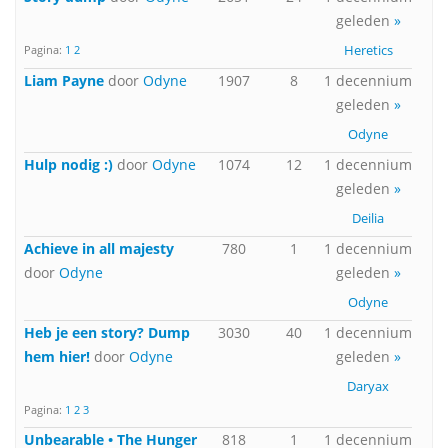
geleden
»
Heretics
Pagina:
1
2
Liam Payne
door
Odyne
1907
8
1 decennium
geleden
»
Odyne
Hulp nodig :)
door
Odyne
1074
12
1 decennium
geleden
»
Deilia
Achieve in all majesty
780
1
1 decennium
door
Odyne
geleden
»
Odyne
Heb je een story? Dump
3030
40
1 decennium
hem hier!
door
Odyne
geleden
»
Daryax
Pagina:
1
2
3
Unbearable • The Hunger
818
1
1 decennium