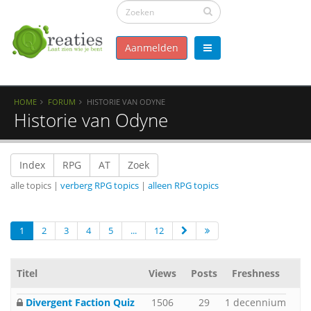
Aanmelden
HOME
FORUM
HISTORIE VAN ODYNE
Historie van Odyne
Index
RPG
AT
Zoek
alle topics |
verberg RPG topics
|
alleen RPG topics
1
2
3
4
5
...
12
Titel
Views
Posts
Freshness
Divergent Faction Quiz
1506
29
1 decennium