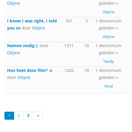
Odyne
geleden
»
Odyne
I knew I was right, I told
761
3
1 decennium
you so
door
Odyne
geleden
»
Odyne
Namen nodig (:
door
1311
10
1 decennium
Odyne
geleden
»
Tandy
Hoe heet deze film? :s
1265
10
1 decennium
door
Odyne
geleden
»
Smal
1
2