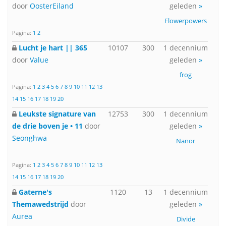
door
OosterEiland
geleden
»
Flowerpowers
Pagina:
1
2
Lucht je hart || 365
10107
300
1 decennium
door
Value
geleden
»
frog
Pagina:
1
2
3
4
5
6
7
8
9
10
11
12
13
14
15
16
17
18
19
20
Leukste signature van
12753
300
1 decennium
de drie boven je • 11
door
geleden
»
Seonghwa
Nanor
Pagina:
1
2
3
4
5
6
7
8
9
10
11
12
13
14
15
16
17
18
19
20
Gaterne's
1120
13
1 decennium
Themawedstrijd
door
geleden
»
Aurea
Divide