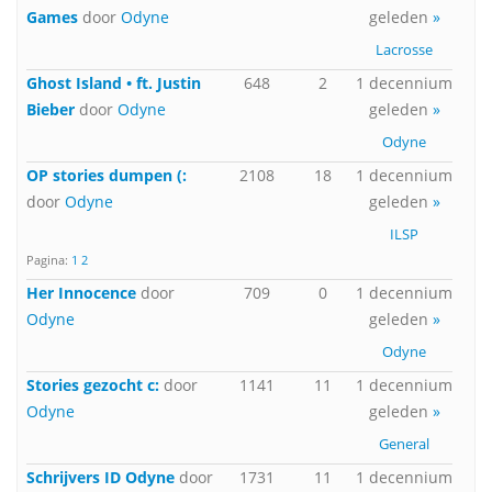
Games
door
Odyne
geleden
»
Lacrosse
Ghost Island • ft. Justin
648
2
1 decennium
Bieber
door
Odyne
geleden
»
Odyne
OP stories dumpen (:
2108
18
1 decennium
door
Odyne
geleden
»
ILSP
Pagina:
1
2
Her Innocence
door
709
0
1 decennium
Odyne
geleden
»
Odyne
Stories gezocht c:
door
1141
11
1 decennium
Odyne
geleden
»
General
Schrijvers ID Odyne
door
1731
11
1 decennium