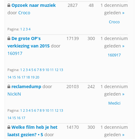
Opzoek naar muziek
2827
48
1 decennium
door
Croco
geleden
»
Croco
Pagina:
1
2
3
4
De grote OP's
17139
300
1 decennium
verkiezing van 2015
door
geleden
»
160917
160917
Pagina:
1
2
3
4
5
6
7
8
9
10
11
12
13
14
15
16
17
18
19
20
reclamedump
door
20103
242
1 decennium
NickiN
geleden
»
Medici
Pagina:
1
2
3
4
5
6
7
8
9
10
11
12
13
14
15
16
17
Welke film heb je het
14170
300
1 decennium
laatst gezien? • 5
door
geleden
»