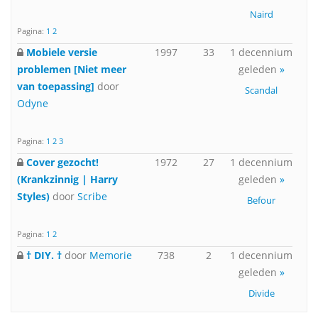
Naird
Pagina:
1
2
Mobiele versie
1997
33
1 decennium
problemen [Niet meer
geleden
»
van toepassing]
door
Scandal
Odyne
Pagina:
1
2
3
Cover gezocht!
1972
27
1 decennium
(Krankzinnig | Harry
geleden
»
Styles)
door
Scribe
Befour
Pagina:
1
2
† DIY. †
door
Memorie
738
2
1 decennium
geleden
»
Divide