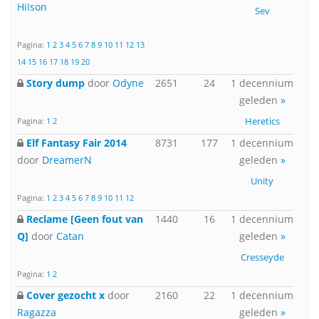
HiIson
Sev
Pagina:
1
2
3
4
5
6
7
8
9
10
11
12
13
14
15
16
17
18
19
20
Story dump
door
Odyne
2651
24
1 decennium
geleden
»
Heretics
Pagina:
1
2
Elf Fantasy Fair 2014
8731
177
1 decennium
door
DreamerN
geleden
»
Unity
Pagina:
1
2
3
4
5
6
7
8
9
10
11
12
Reclame [Geen fout van
1440
16
1 decennium
Q]
door
Catan
geleden
»
Cresseyde
Pagina:
1
2
Cover gezocht x
door
2160
22
1 decennium
Ragazza
geleden
»