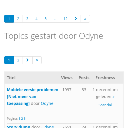
1
2
3
4
5
...
12
Topics gestart door Odyne
1
2
Titel
Views
Posts
Freshness
Mobiele versie problemen
1997
33
1 decennium
[Niet meer van
geleden
»
toepassing]
door
Odyne
Scandal
Pagina:
1
2
3
Story dump
door
Odyne
2651
24
1 decennium