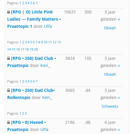
Pagina:
1
2
3
4
5
6
7
[RPG | O] Little Pink
10631
300
3 jaar
Ladies — Family Matters •
geleden
»
Praattopic 1
door
Ulfa
Obeah
Pagina:
1
2
3
4
5
6
7
8
9
10
11
12
13
14
15
16
17
18
19
20
[RPG • 250] Dad Club •
3824
105
3 jaar
Praattopic
door
Ken_
geleden
»
Obeah
Pagina:
1
2
3
4
5
6
7
[RPG • 250] Dad Club•
3065
44
3 jaar
Rollentopic
door
Ken_
geleden
»
Schweetz
Pagina:
1
2
3
[RPG • 0] Hexed •
2186
48
4 jaar
Praattopic
door
Ulfa
geleden
»