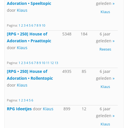
Adoration • Speeltopic
geleden
»
door
KIaus
KIaus
Pagina:
1
2
3
4
5
6
7
8
9
10
[RPG • 250] House of
5348
184
6 jaar
Adoration • Praattopic
geleden
»
door
KIaus
Reeses
Pagina:
1
2
3
4
5
6
7
8
9
10
11
12
13
[RPG • 250] House of
4935
85
6 jaar
Adoration • Rollentopic
geleden
»
door
KIaus
KIaus
Pagina:
1
2
3
4
5
6
RPG Ideetjes
door
KIaus
899
12
6 jaar
geleden
»
KIaus