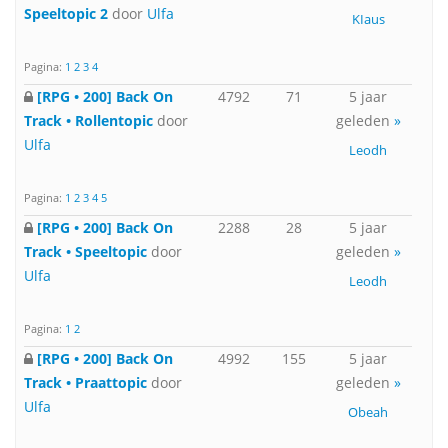
Speeltopic 2
door
Ulfa
KIaus
Pagina:
1
2
3
4
[RPG • 200] Back On
4792
71
5 jaar
Track • Rollentopic
door
geleden
»
Ulfa
Leodh
Pagina:
1
2
3
4
5
[RPG • 200] Back On
2288
28
5 jaar
Track • Speeltopic
door
geleden
»
Ulfa
Leodh
Pagina:
1
2
[RPG • 200] Back On
4992
155
5 jaar
Track • Praattopic
door
geleden
»
Ulfa
Obeah