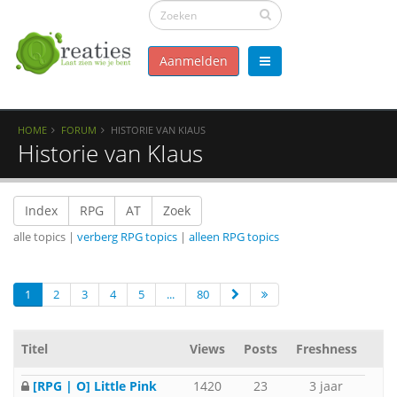
Aanmelden
HOME
FORUM
HISTORIE VAN KIAUS
Historie van KIaus
Index
RPG
AT
Zoek
alle topics |
verberg RPG topics
|
alleen RPG topics
1
2
3
4
5
...
80
Titel
Views
Posts
Freshness
[RPG | O] Little Pink
1420
23
3 jaar