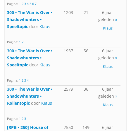
Pagina:
1
2
3
4
5
6
7
300 • The War is Over •
1203
21
6 jaar
Shadowhunters •
geleden
»
Speeltopic
door
KIaus
KIaus
Pagina:
1
2
300 • The War is Over •
1937
56
6 jaar
Shadowhunters •
geleden
»
Speeltopic
door
KIaus
KIaus
Pagina:
1
2
3
4
300 • The War is Over •
2579
36
6 jaar
Shadowhunters •
geleden
»
Rollentopic
door
KIaus
KIaus
Pagina:
1
2
3
[RPG • 250] House of
7550
149
6 jaar