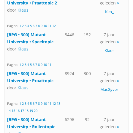
University • Praattopic 2
geleden
»
door
KIaus
Ken_
Pagina:
1
2
3
4
5
6
7
8
9
10
11
12
[RPG • 300] Mutant
8446
152
7 jaar
University • Speeltopic
geleden
»
door
KIaus
KIaus
Pagina:
1
2
3
4
5
6
7
8
9
10
11
[RPG • 300] Mutant
8924
300
7 jaar
University • Praattopic
geleden
»
door
KIaus
MacGyver
Pagina:
1
2
3
4
5
6
7
8
9
10
11
12
13
14
15
16
17
18
19
20
[RPG • 300] Mutant
6296
92
7 jaar
University • Rollentopic
geleden
»