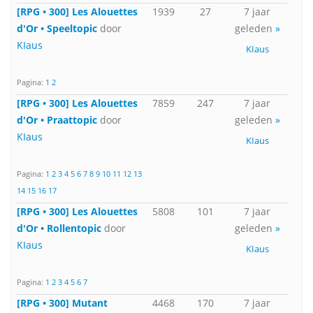
[RPG • 300] Les Alouettes
1939
27
7 jaar
d'Or • Speeltopic
door
geleden
»
KIaus
KIaus
Pagina:
1
2
[RPG • 300] Les Alouettes
7859
247
7 jaar
d'Or • Praattopic
door
geleden
»
KIaus
KIaus
Pagina:
1
2
3
4
5
6
7
8
9
10
11
12
13
14
15
16
17
[RPG • 300] Les Alouettes
5808
101
7 jaar
d'Or • Rollentopic
door
geleden
»
KIaus
KIaus
Pagina:
1
2
3
4
5
6
7
[RPG • 300] Mutant
4468
170
7 jaar