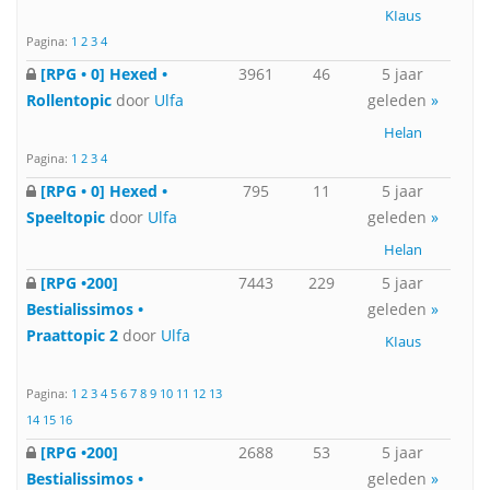
KIaus
Pagina:
1
2
3
4
[RPG • 0] Hexed •
3961
46
5 jaar
Rollentopic
door
Ulfa
geleden
»
Helan
Pagina:
1
2
3
4
[RPG • 0] Hexed •
795
11
5 jaar
Speeltopic
door
Ulfa
geleden
»
Helan
[RPG •200]
7443
229
5 jaar
Bestialissimos •
geleden
»
Praattopic 2
door
Ulfa
KIaus
Pagina:
1
2
3
4
5
6
7
8
9
10
11
12
13
14
15
16
[RPG •200]
2688
53
5 jaar
Bestialissimos •
geleden
»