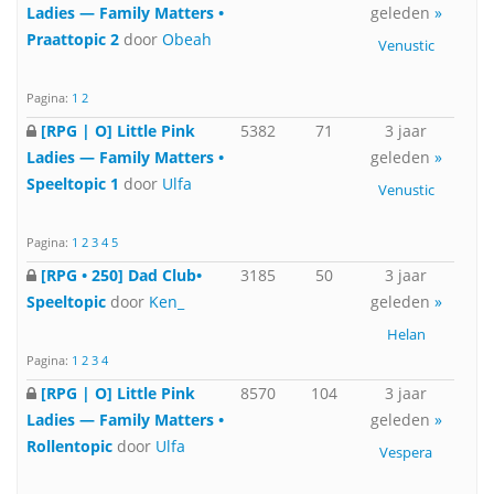
Ladies — Family Matters •
geleden
»
Praattopic 2
door
Obeah
Venustic
Pagina:
1
2
[RPG | O] Little Pink
5382
71
3 jaar
Ladies — Family Matters •
geleden
»
Speeltopic 1
door
Ulfa
Venustic
Pagina:
1
2
3
4
5
[RPG • 250] Dad Club•
3185
50
3 jaar
Speeltopic
door
Ken_
geleden
»
Helan
Pagina:
1
2
3
4
[RPG | O] Little Pink
8570
104
3 jaar
Ladies — Family Matters •
geleden
»
Rollentopic
door
Ulfa
Vespera