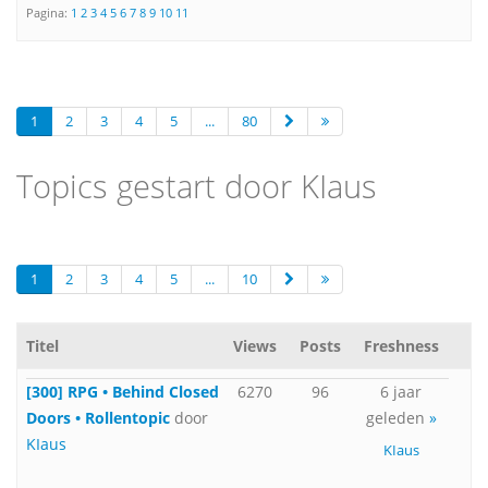
Pagina:
1
2
3
4
5
6
7
8
9
10
11
1
2
3
4
5
...
80
Topics gestart door KIaus
1
2
3
4
5
...
10
Titel
Views
Posts
Freshness
[300] RPG • Behind Closed
6270
96
6 jaar
Doors • Rollentopic
door
geleden
»
KIaus
KIaus