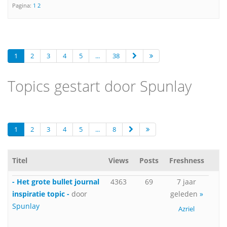
Pagina:
1
2
1
2
3
4
5
...
38
Topics gestart door Spunlay
1
2
3
4
5
...
8
Titel
Views
Posts
Freshness
- Het grote bullet journal
4363
69
7 jaar
inspiratie topic -
door
geleden
»
Spunlay
Azriel