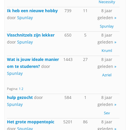
Necessity
Ik heb een nieuwe hobby
739
11
8 jaar
door
Spunlay
geleden
»
Spunlay
Visschnitzels zijn lekker
650
5
8 jaar
door
Spunlay
geleden
»
Kruml
Wat is jouw ideale manier
1443
27
8 jaar
om te studeren?
door
geleden
»
Spunlay
Azriel
Pagina:
1
2
hulp gezocht
door
584
1
8 jaar
Spunlay
geleden
»
Sev
Het grote moppentopic
5201
86
8 jaar
door
Spunlay
geleden
»