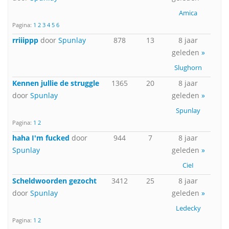
Amica
Pagina:
1
2
3
4
5
6
rriiippp
door
Spunlay
878
13
8 jaar
geleden
»
Slughorn
Kennen jullie de struggle
1365
20
8 jaar
door
Spunlay
geleden
»
Spunlay
Pagina:
1
2
haha I'm fucked
door
944
7
8 jaar
Spunlay
geleden
»
CieI
Scheldwoorden gezocht
3412
25
8 jaar
door
Spunlay
geleden
»
Ledecky
Pagina:
1
2