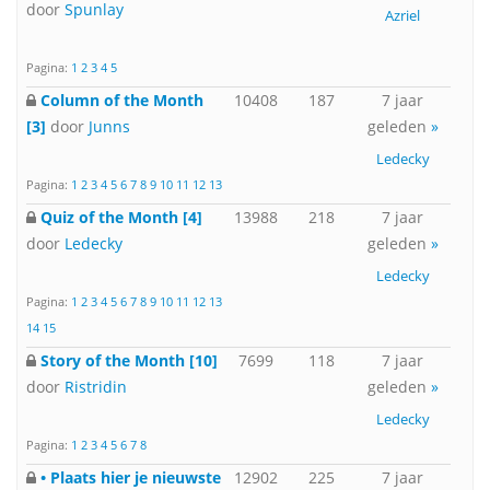
door
Spunlay
Azriel
Pagina:
1
2
3
4
5
Column of the Month
10408
187
7 jaar
[3]
door
Junns
geleden
»
Ledecky
Pagina:
1
2
3
4
5
6
7
8
9
10
11
12
13
Quiz of the Month [4]
13988
218
7 jaar
door
Ledecky
geleden
»
Ledecky
Pagina:
1
2
3
4
5
6
7
8
9
10
11
12
13
14
15
Story of the Month [10]
7699
118
7 jaar
door
Ristridin
geleden
»
Ledecky
Pagina:
1
2
3
4
5
6
7
8
• Plaats hier je nieuwste
12902
225
7 jaar