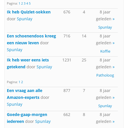
Pagina:
1
2
3
4
5
Ik heb Quizlet-sokken
676
4
8 jaar
door
Spunlay
geleden
»
Spunlay
Een schoenendoos kreeg
716
14
8 jaar
een nieuw leven
door
geleden
»
Spunlay
Koffie
Ik heb weer eens iets
1231
25
8 jaar
getekend
door
Spunlay
geleden
»
Patholoog
Pagina:
1
2
Een vraag aan alle
877
7
8 jaar
Amazon-experts
door
geleden
»
Spunlay
Spunlay
Goede-gaap-morgen
662
8
8 jaar
iedereen
door
Spunlay
geleden
»