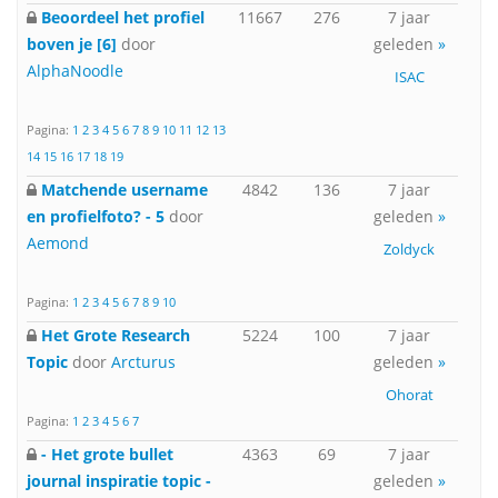
Beoordeel het profiel
11667
276
7 jaar
boven je [6]
door
geleden
»
AlphaNoodle
ISAC
Pagina:
1
2
3
4
5
6
7
8
9
10
11
12
13
14
15
16
17
18
19
Matchende username
4842
136
7 jaar
en profielfoto? - 5
door
geleden
»
Aemond
Zoldyck
Pagina:
1
2
3
4
5
6
7
8
9
10
Het Grote Research
5224
100
7 jaar
Topic
door
Arcturus
geleden
»
Ohorat
Pagina:
1
2
3
4
5
6
7
- Het grote bullet
4363
69
7 jaar
journal inspiratie topic -
geleden
»