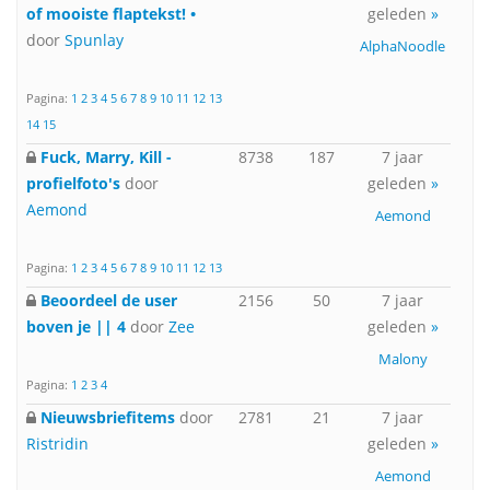
of mooiste flaptekst! •
geleden
»
door
Spunlay
AlphaNoodle
Pagina:
1
2
3
4
5
6
7
8
9
10
11
12
13
14
15
Fuck, Marry, Kill -
8738
187
7 jaar
profielfoto's
door
geleden
»
Aemond
Aemond
Pagina:
1
2
3
4
5
6
7
8
9
10
11
12
13
Beoordeel de user
2156
50
7 jaar
boven je || 4
door
Zee
geleden
»
Malony
Pagina:
1
2
3
4
Nieuwsbriefitems
door
2781
21
7 jaar
Ristridin
geleden
»
Aemond