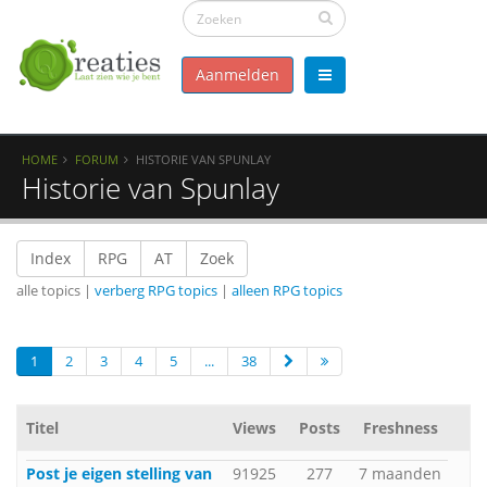
Aanmelden
HOME
FORUM
HISTORIE VAN SPUNLAY
Historie van Spunlay
Index
RPG
AT
Zoek
alle topics |
verberg RPG topics
|
alleen RPG topics
1
2
3
4
5
...
38
Titel
Views
Posts
Freshness
Post je eigen stelling van
91925
277
7 maanden