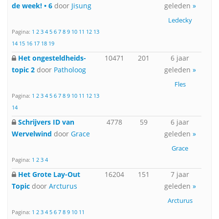
de week! • 6
door
Jisung
geleden
»
Ledecky
Pagina:
1
2
3
4
5
6
7
8
9
10
11
12
13
14
15
16
17
18
19
Het ongesteldheids-
10471
201
6 jaar
topic 2
door
Patholoog
geleden
»
Fles
Pagina:
1
2
3
4
5
6
7
8
9
10
11
12
13
14
Schrijvers ID van
4778
59
6 jaar
Wervelwind
door
Grace
geleden
»
Grace
Pagina:
1
2
3
4
Het Grote Lay-Out
16204
151
7 jaar
Topic
door
Arcturus
geleden
»
Arcturus
Pagina:
1
2
3
4
5
6
7
8
9
10
11