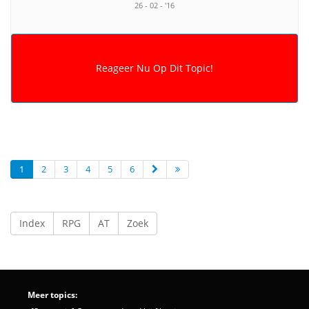
26 - 02 - '16
1
2
3
4
5
6
Index
RPG
AT
Zoek
Meer topics: