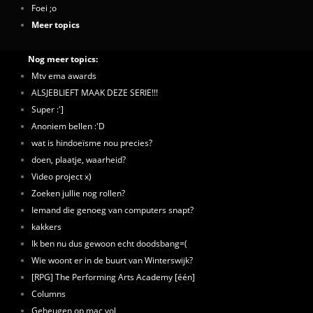
Foei ;o
Meer topics
Nog meer topics:
Mtv ema awards
ALSJEBLIEFT MAAK DEZE SERIE!!!
Super :']
Anoniem bellen :'D
wat is hindoeïsme nou precies?
doen, plaatje, waarheid?
Video project x)
Zoeken jullie nog rollen?
Iemand die genoeg van computers snapt?
kakkers
Ik ben nu dus gewoon echt doodsbang=(
Wie woont er in de buurt van Winterswijk?
[RPG] The Performing Arts Academy [één]
Columns
Geheugen op mac vol