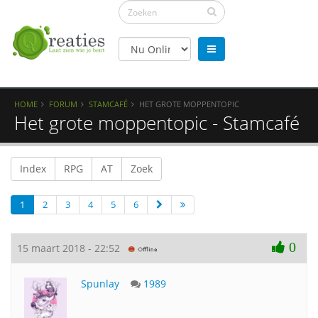
HOME
FORUM
STAMCAFÉ
HET GROTE MOPPENTOPIC
Het grote moppentopic - Stamcafé
Index
RPG
AT
Zoek
1
2
3
4
5
6
0
15 maart 2018 - 22:52
Spunlay
1989