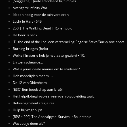
[Suggestie] Quote standaard bij filmpjes
Avengers: Infinity War
Ideeën nodig voor de tuin versieren
Lucht Je Hart - 649
250 | The Walking Dead | Rollentopic
De beer is back
'Til the end of the line: een verzameling Engelse Steve/Bucky one-shots
Burning bridges (help)
Welke film/serie heb je het laatst gezien? • 10.
En toen scheurde...
Wat is jouw ideale manier om te studeren?
Heb medelijden met mij...
De 12 van Oldenheim
[ESC] Een boodschap aan Israël
Het help-ik-begin-zo-aan-een-vervolgopleiding topic.
Beloningsbeleid stagiaires
Hulp bij vragenlijst
[RPG • 200] The Apocalpyse: Survival • Rollentopic
Wat zou je doen als?