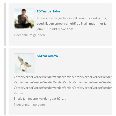
1DTimberlake
Ik ben geen mega fan van 1D maar ik vind ze erg
goed! Ik ben smoorverliefdf op Niall! maar hier is
jouw 193e ABO Love Yaa!
1 decennium geleden
GottaLoveYa
VerderVerderVerderVerderVerderVerderVerderVerderVerderVerderVe
VerderVerderVerderVerderVerderVerderVerderVerderVerderVerderVe
VerderVerderVerderVerderVerderVerderVerderVerderVerderVerderVe
Verder
En als je niet snel verder gaat hè.......
1 decennium geleden