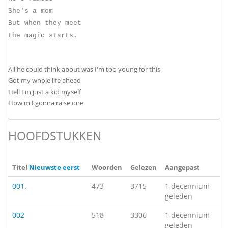
She's a mom
But when they meet
the magic starts.
All he could think about was I'm too young for this
Got my whole life ahead
Hell I'm just a kid myself
How'm I gonna raise one
HOOFDSTUKKEN
Titel
Nieuwste eerst
Woorden
Gelezen
Aangepast
001.
473
3715
1 decennium
geleden
002
518
3306
1 decennium
geleden