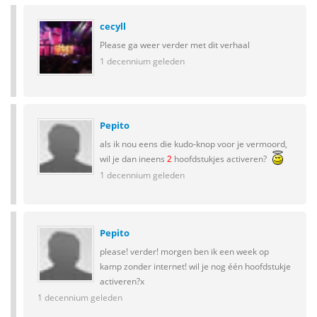
cecyll
Please ga weer verder met dit verhaal
1 decennium geleden
Pepito
als ik nou eens die kudo-knop voor je vermoord,
wil je dan ineens
hoofdstukjes activeren?
2
1 decennium geleden
Pepito
please! verder! morgen ben ik een week op
kamp zonder internet! wil je nog één hoofdstukje
activeren?x
1 decennium geleden