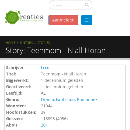
Aanmelden
HOME
ONTDEK
STORIES
Story: Teenmom - Niall Horan
Schrijver:
Lrxx
Titel:
Teenmom - Niall Horan
Bijgewerkt:
1 decennium geleden
Geactiveerd:
1 decennium geleden
Leeftijd:
AL
Genre:
Drama
,
Fanfiction
,
Romantiek
Woorden:
21044
Hoofdstukken:
39
Gelezen:
118895 (
4056
)
Abo's:
201