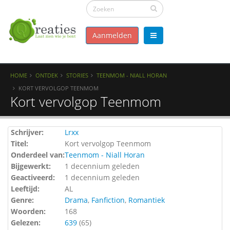
Aanmelden
HOME
ONTDEK
STORIES
TEENMOM - NIALL HORAN
KORT VERVOLGOP TEENMOM
Kort vervolgop Teenmom
Schrijver:
Lrxx
Titel:
Kort vervolgop Teenmom
Onderdeel van:
Teenmom - Niall Horan
Bijgewerkt:
1 decennium geleden
Geactiveerd:
1 decennium geleden
Leeftijd:
AL
Genre:
Drama
,
Fanfiction
,
Romantiek
Woorden:
168
Gelezen:
639
(
65
)