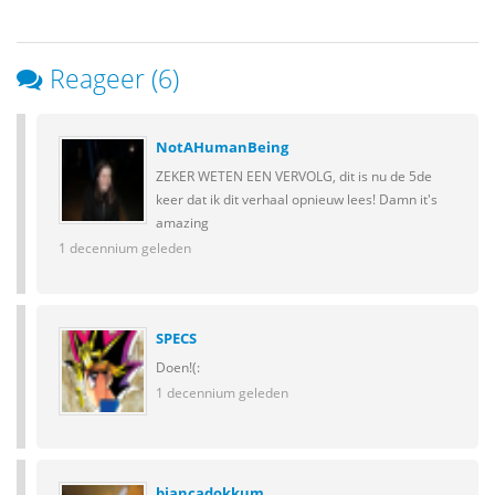
Reageer (6)
NotAHumanBeing
ZEKER WETEN EEN VERVOLG, dit is nu de 5de
keer dat ik dit verhaal opnieuw lees! Damn it's
amazing
1 decennium geleden
SPECS
Doen!(:
1 decennium geleden
biancadokkum