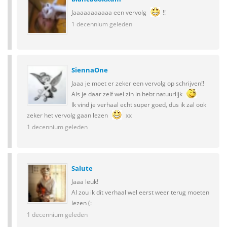
Jaaaaaaaaaaa een vervolg
!!
1 decennium geleden
SiennaOne
Jaaa je moet er zeker een vervolg op schrijven!!
Als je daar zelf wel zin in hebt natuurlijk
Ik vind je verhaal echt super goed, dus ik zal ook
zeker het vervolg gaan lezen
xx
1 decennium geleden
Salute
Jaaa leuk!
Al zou ik dit verhaal wel eerst weer terug moeten
lezen (:
1 decennium geleden