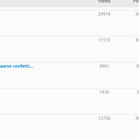
Views
Po
29974
3
17172
3
arse confetti...
3901
1976
12756
3