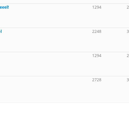
eeel!
1294
l
2248
1294
2728