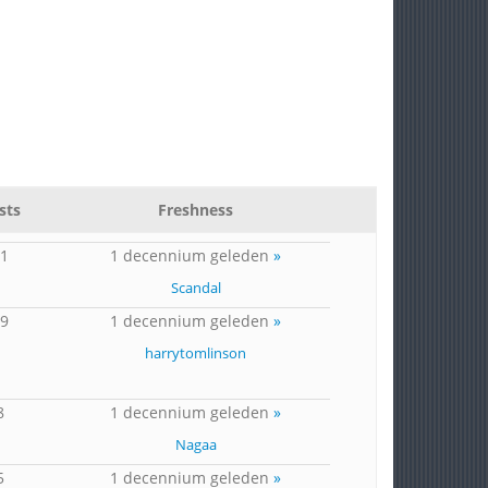
sts
Freshness
11
1 decennium geleden
»
Scandal
19
1 decennium geleden
»
harrytomlinson
8
1 decennium geleden
»
Nagaa
5
1 decennium geleden
»