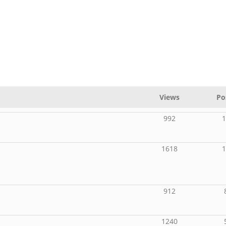
Views
Po
992
1618
912
1240