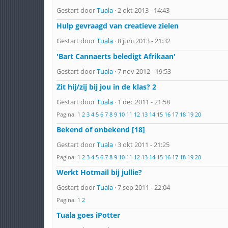
Gestart door
Tuala
· 2 okt 2013 - 14:43
Hulp gevraagd van creatieve zielen
Gestart door
Tuala
· 8 juni 2013 - 21:32
'Bart Cannaerts beledigt Afrikaan'
Gestart door
Tuala
· 7 nov 2012 - 19:53
Zit hij/zij bij jou in de klas? 2
Gestart door
Tuala
· 1 dec 2011 - 21:58
Pagina:
1
2
3
4
5
6
7
8
9
10
11
12
13
14
15
16
17
18
19
20
Bekend of onbekend [18]
Gestart door
Tuala
· 3 okt 2011 - 21:25
Pagina:
1
2
3
4
5
6
7
8
9
10
11
12
13
14
15
16
17
18
19
20
Werkt Hotmail bij jullie?
Gestart door
Tuala
· 7 sep 2011 - 22:04
Pagina:
1
2
Tuala goes iPotter