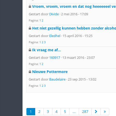
Vroem, vroem, vroem en dat nog heeeeeeel ve
Gestart door
Divide
· 2 mei 2016 - 17:09
Pagina:
1
2
Het niet gezellig kunnen hebben zonder alcoho
Gestart door
Eledhel
· 15 april 2016 - 15:25
Pagina:
1
2
3
Ik vraag me af...
Gestart door
160917
· 13 maart 2016 - 23:07
Pagina:
1
2
Nieuwe Pottermore
Gestart door
Baudelaire
· 23 sep 2015 - 13:02
Pagina:
1
2
3
1
2
3
4
5
...
287