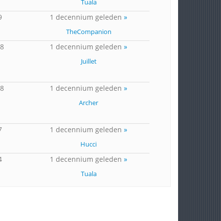
Tuala
9
1 decennium geleden
»
TheCompanion
18
1 decennium geleden
»
Juillet
68
1 decennium geleden
»
Archer
7
1 decennium geleden
»
Hucci
4
1 decennium geleden
»
Tuala