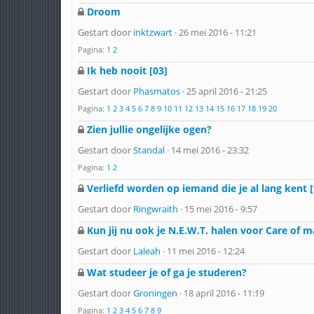
Droom
Gestart door
inktzwart
· 26 mei 2016 - 11:21
Pagina:
1
2
Ik heb nooit [03]
Gestart door
Phasmatos
· 25 april 2016 - 21:25
Pagina:
1
2
3
4
5
6
7
8
9
10
11
12
13
14
15
16
17
18
19
20
Zien jullie ongelijke ogen?
Gestart door
Standal
· 14 mei 2016 - 23:32
Pagina:
1
2
Verliefd worden op iemand die je al lang kent 
Gestart door
Ringwraith
· 15 mei 2016 - 9:57
Kun jij nu ook je N.E.W.T. halen voor Care of m
Gestart door
Laleah
· 11 mei 2016 - 12:24
Wat studeer je of ga je studeren?
Gestart door
Groningen
· 18 april 2016 - 11:19
Pagina:
1
2
3
4
5
6
7
8
9