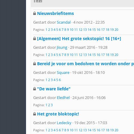
Titel
Nieuwsbriefitems
Gestart door
Scandal
· 4 nov 2012 - 22:35
Pagina:
1
2
3
4
5
6
7
8
9
10
11
12
13
14
15
16
17
18
19
20
[Algemeen] Het grote sekstopic! 16 [16+]
Gestart door
Jisung
· 29 maart 2016 - 19:28
Pagina:
1
2
3
4
5
6
7
8
9
10
11
12
13
14
15
16
17
18
19
20
Bereid je voor om bedolven te worden onder pa
Gestart door
Square
· 19 okt 2016 - 18:10
Pagina:
1
2
3
4
5
6
"De ware liefde"
Gestart door
Eledhel
· 24 juni 2016 - 16:06
Pagina:
1
2
3
Het grote bloktopic!
Gestart door
Ledecky
· 19 dec 2015 - 17:03
Pagina:
1
2
3
4
5
6
7
8
9
10
11
12
13
14
15
16
17
18
19
20