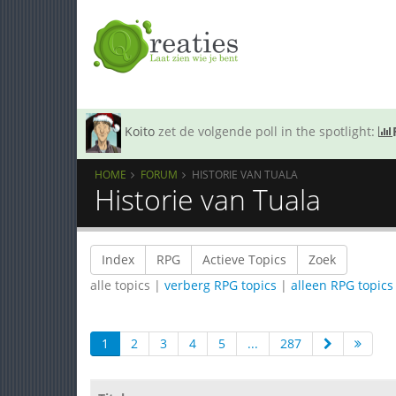
Koito
zet de volgende poll in the spotlight:
HOME
FORUM
HISTORIE VAN TUALA
Historie van Tuala
Index
RPG
Actieve Topics
Zoek
alle topics |
verberg RPG topics
|
alleen RPG topics
1
2
3
4
5
...
287