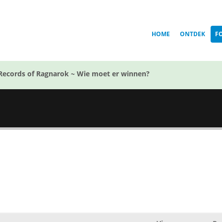
HOME
ONTDEK
F
Records of Ragnarok ~ Wie moet er winnen?