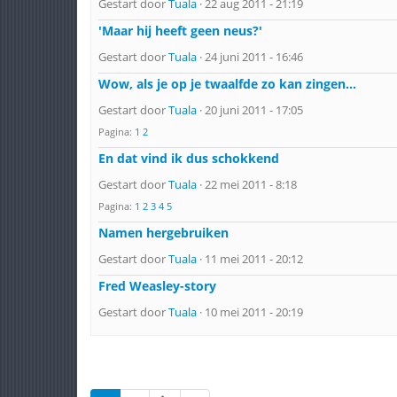
Gestart door
Tuala
· 22 aug 2011 - 21:19
'Maar hij heeft geen neus?'
Gestart door
Tuala
· 24 juni 2011 - 16:46
Wow, als je op je twaalfde zo kan zingen...
Gestart door
Tuala
· 20 juni 2011 - 17:05
Pagina:
1
2
En dat vind ik dus schokkend
Gestart door
Tuala
· 22 mei 2011 - 8:18
Pagina:
1
2
3
4
5
Namen hergebruiken
Gestart door
Tuala
· 11 mei 2011 - 20:12
Fred Weasley-story
Gestart door
Tuala
· 10 mei 2011 - 20:19