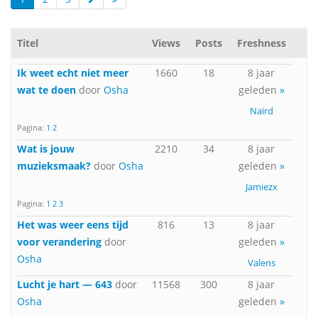
Titel
Views
Posts
Freshness
Ik weet echt niet meer
1660
18
8 jaar
wat te doen
door
Osha
geleden
»
Naird
Pagina:
1
2
Wat is jouw
2210
34
8 jaar
muzieksmaak?
door
Osha
geleden
»
Jamiezx
Pagina:
1
2
3
Het was weer eens tijd
816
13
8 jaar
voor verandering
door
geleden
»
Osha
Valens
Lucht je hart — 643
door
11568
300
8 jaar
Osha
geleden
»