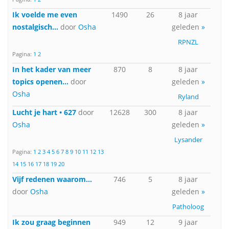
Ik voelde me even
1490
26
8 jaar
nostalgisch...
door
Osha
geleden
»
RPNZL
Pagina:
1
2
In het kader van meer
870
8
8 jaar
topics openen...
door
geleden
»
Osha
Ryland
Lucht je hart • 627
door
12628
300
8 jaar
Osha
geleden
»
Lysander
Pagina:
1
2
3
4
5
6
7
8
9
10
11
12
13
14
15
16
17
18
19
20
Vijf redenen waarom...
746
5
8 jaar
door
Osha
geleden
»
Patholoog
Ik zou graag beginnen
949
12
9 jaar