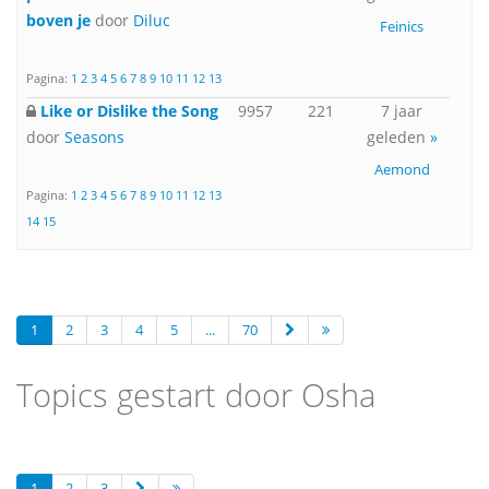
boven je
door
Diluc
Feinics
Pagina:
1
2
3
4
5
6
7
8
9
10
11
12
13
Like or Dislike the Song
9957
221
7 jaar
door
Seasons
geleden
»
Aemond
Pagina:
1
2
3
4
5
6
7
8
9
10
11
12
13
14
15
1
2
3
4
5
...
70
Topics gestart door Osha
1
2
3