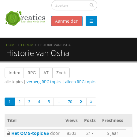
Aanmelden
HOME
FORUM
HISTORIE VAN OSHA
Historie van Osha
Index
RPG
AT
Zoek
alle topics |
verberg RPG topics
|
alleen RPG topics
1
2
3
4
5
...
70
Titel
Views
Posts
Freshness
Het OMG-topic 65
door
8303
217
5 jaar