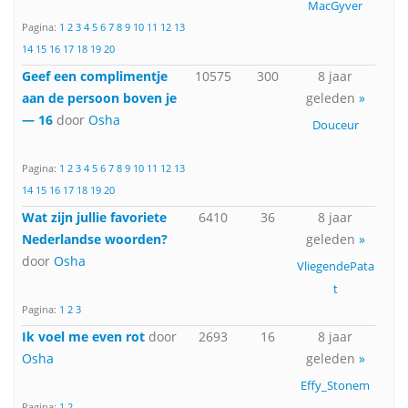
MacGyver
Pagina:
1
2
3
4
5
6
7
8
9
10
11
12
13
14
15
16
17
18
19
20
Geef een complimentje
10575
300
8 jaar
aan de persoon boven je
geleden
»
— 16
door
Osha
Douceur
Pagina:
1
2
3
4
5
6
7
8
9
10
11
12
13
14
15
16
17
18
19
20
Wat zijn jullie favoriete
6410
36
8 jaar
Nederlandse woorden?
geleden
»
door
Osha
VliegendePata
t
Pagina:
1
2
3
Ik voel me even rot
door
2693
16
8 jaar
Osha
geleden
»
Effy_Stonem
Pagina:
1
2