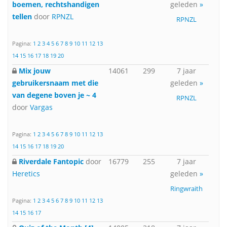
boemen, rechtshandigen
geleden
»
tellen
door
RPNZL
RPNZL
Pagina:
1
2
3
4
5
6
7
8
9
10
11
12
13
14
15
16
17
18
19
20
Mix jouw
14061
299
7 jaar
gebruikersnaam met die
geleden
»
van degene boven je ~ 4
RPNZL
door
Vargas
Pagina:
1
2
3
4
5
6
7
8
9
10
11
12
13
14
15
16
17
18
19
20
Riverdale Fantopic
door
16779
255
7 jaar
Heretics
geleden
»
Ringwraith
Pagina:
1
2
3
4
5
6
7
8
9
10
11
12
13
14
15
16
17