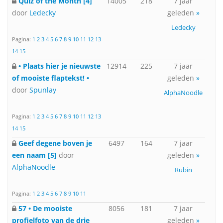
Quiz of the Month [4]
14005
218
7 jaar
door
Ledecky
geleden
»
Ledecky
Pagina:
1
2
3
4
5
6
7
8
9
10
11
12
13
14
15
• Plaats hier je nieuwste
12914
225
7 jaar
of mooiste flaptekst! •
geleden
»
door
Spunlay
AlphaNoodle
Pagina:
1
2
3
4
5
6
7
8
9
10
11
12
13
14
15
Geef degene boven je
6497
164
7 jaar
een naam [5]
door
geleden
»
AlphaNoodle
Rubin
Pagina:
1
2
3
4
5
6
7
8
9
10
11
57 • De mooiste
8056
181
7 jaar
profielfoto van de drie
geleden
»