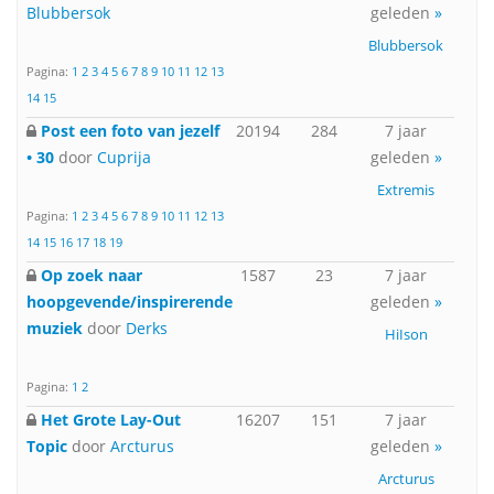
Blubbersok
geleden
»
Blubbersok
Pagina:
1
2
3
4
5
6
7
8
9
10
11
12
13
14
15
Post een foto van jezelf
20194
284
7 jaar
• 30
door
Cuprija
geleden
»
Extremis
Pagina:
1
2
3
4
5
6
7
8
9
10
11
12
13
14
15
16
17
18
19
Op zoek naar
1587
23
7 jaar
hoopgevende/inspirerende
geleden
»
muziek
door
Derks
HiIson
Pagina:
1
2
Het Grote Lay-Out
16207
151
7 jaar
Topic
door
Arcturus
geleden
»
Arcturus