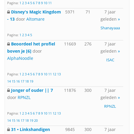
Pagina:
1
2
3
4
5
6
7
8
9
10
11
Disney's Magic Kingdom
5971
71
7 jaar
- 13
door
Altomare
geleden
»
Shanayaaa
Pagina:
1
2
3
4
5
Beoordeel het profiel
11669
276
7 jaar
boven je [6]
door
geleden
»
AlphaNoodle
ISAC
Pagina:
1
2
3
4
5
6
7
8
9
10
11
12
13
14
15
16
17
18
19
Jonger of ouder || 7
11876
300
7 jaar
door
RPNZL
geleden
»
RPNZL
Pagina:
1
2
3
4
5
6
7
8
9
10
11
12
13
14
15
16
17
18
19
20
31 • Linkshandigen
9845
300
7 jaar