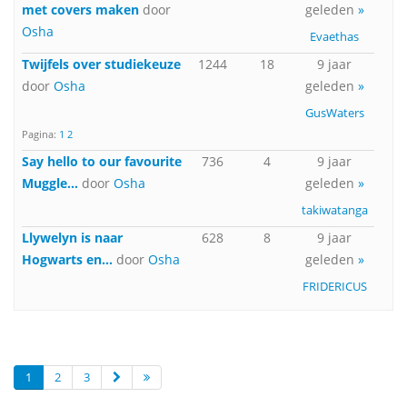
met covers maken
door
geleden
»
Osha
Evaethas
Twijfels over studiekeuze
1244
18
9 jaar
door
Osha
geleden
»
GusWaters
Pagina:
1
2
Say hello to our favourite
736
4
9 jaar
Muggle...
door
Osha
geleden
»
takiwatanga
Llywelyn is naar
628
8
9 jaar
Hogwarts en...
door
Osha
geleden
»
FRIDERICUS
1
2
3