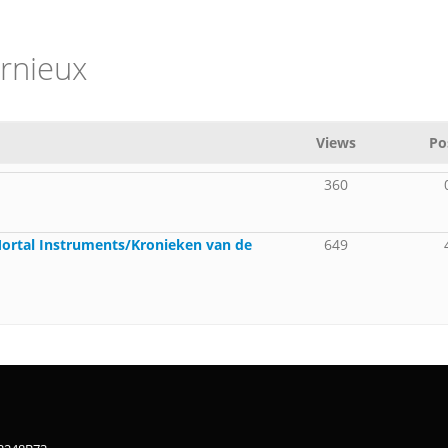
arnieux
Views
Po
360
 Mortal Instruments/Kronieken van de
649