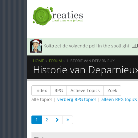
Koito
zet de volgende poll in the spotlight:
HOME
FORUM
HISTORIE VAN DEPARNIEUX
Historie van Deparnieu
Index
RPG
Actieve Topics
Zoek
alle topics |
verberg RPG topics
|
alleen RPG topics
1
2