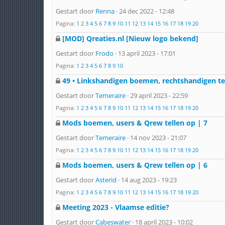
Gestart door
Renna
· 24 dec 2022 - 12:48
Pagina:
1
2
3
4
5
6
7
8
9
10
11
12
13
14
15
16
17
18
19
20
[MOD] Qreaties.nl [Nieuw logo bekend]
Gestart door
Frodo
· 13 april 2023 - 17:01
Pagina:
1
2
3
4
5
6
7
8
9
10
49 • Linkshandigen boemen, rechtshandigen te
Gestart door
Temeraire
· 29 april 2023 - 22:59
Pagina:
1
2
3
4
5
6
7
8
9
10
11
12
13
14
15
16
17
18
19
20
Mods boemen, users & Qrew tellen op | 7
Gestart door
Temeraire
· 14 nov 2023 - 21:07
Pagina:
1
2
3
4
5
6
7
8
9
10
11
12
13
14
15
16
17
18
19
20
Mods boemen, users & Qrew tellen op | 6
Gestart door
Asterid
· 14 aug 2023 - 19:23
Pagina:
1
2
3
4
5
6
7
8
9
10
11
12
13
14
15
16
17
18
19
20
Meeting 2023 - Vlaamse editie?
Gestart door
Cabeswater
· 18 april 2023 - 10:02