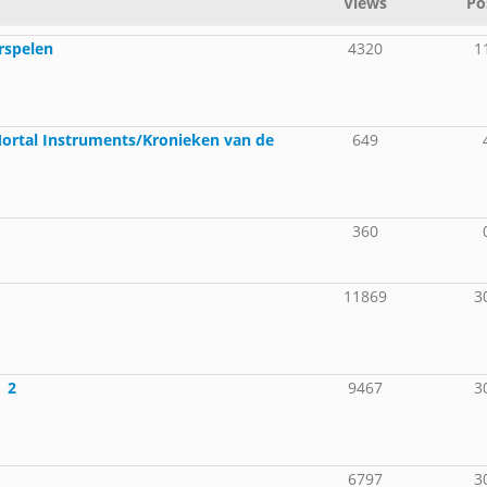
Views
Po
rspelen
4320
1
 Mortal Instruments/Kronieken van de
649
360
11869
3
| 2
9467
3
6797
3