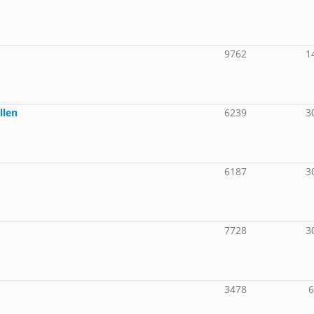
9762
1
llen
6239
3
6187
3
7728
3
3478