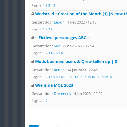
Pagina:
1
2
3
4
5
Wedstrijd • Creation of the Month [1] [Nieuw
Gestart door
Leodh
· 1 dec 2022 - 12:13
Pagina:
1
2
3
4
~ Fictieve personages ABC ~
Gestart door
Sev
· 29 nov 2022 - 17:54
Pagina:
1
2
3
4
5
6
7
8
Mods boemen, users & Qrew tellen op | 3
Gestart door
Renna
· 14 jan 2023 - 22:45
Pagina:
1
2
3
4
5
6
7
8
9
10
11
12
13
14
15
16
17
18
19
20
Wie is de MOL 2023
Gestart door
DreamerN
· 4 jan 2023 - 22:29
Pagina:
1
2