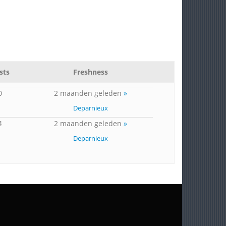
sts
Freshness
0
2 maanden geleden
»
Deparnieux
4
2 maanden geleden
»
Deparnieux