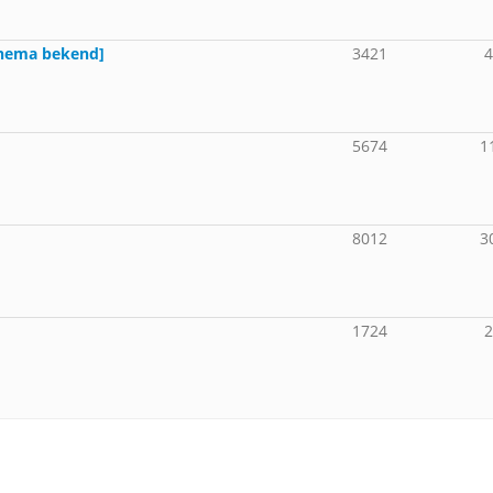
 thema bekend]
3421
5674
1
8012
3
1724