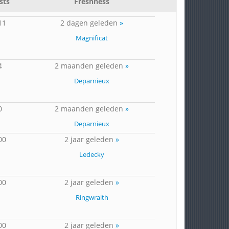
sts
Freshness
11
2 dagen geleden
»
Magnificat
4
2 maanden geleden
»
Deparnieux
0
2 maanden geleden
»
Deparnieux
00
2 jaar geleden
»
Ledecky
00
2 jaar geleden
»
Ringwraith
00
2 jaar geleden
»