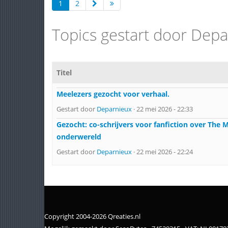
1
2
Topics gestart door Dep
Titel
Meelezers gezocht voor verhaal.
Gestart door
Deparnieux
· 22 mei 2026 - 22:33
Gezocht: co-schrijvers voor fanfiction over The
onderwereld
Gestart door
Deparnieux
· 22 mei 2026 - 22:24
Copyright 2004-2026 Qreaties.nl