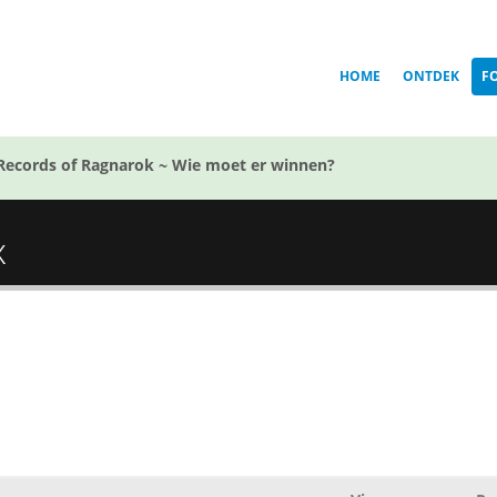
HOME
ONTDEK
F
Records of Ragnarok ~ Wie moet er winnen?
x