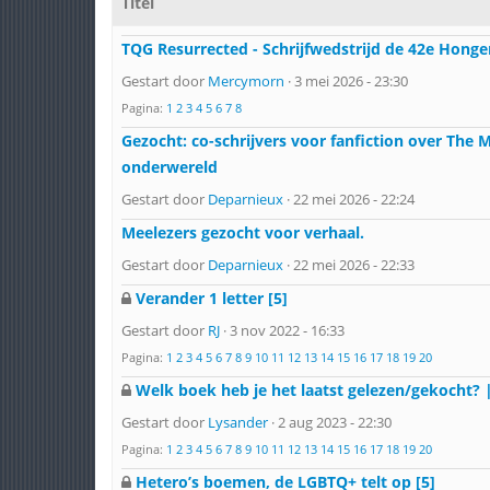
Titel
TQG Resurrected - Schrijfwedstrijd de 42e Honge
Gestart door
Mercymorn
· 3 mei 2026 - 23:30
Pagina:
1
2
3
4
5
6
7
8
Gezocht: co-schrijvers voor fanfiction over The
onderwereld
Gestart door
Deparnieux
· 22 mei 2026 - 22:24
Meelezers gezocht voor verhaal.
Gestart door
Deparnieux
· 22 mei 2026 - 22:33
Verander 1 letter [5]
Gestart door
RJ
· 3 nov 2022 - 16:33
Pagina:
1
2
3
4
5
6
7
8
9
10
11
12
13
14
15
16
17
18
19
20
Welk boek heb je het laatst gelezen/gekocht? 
Gestart door
Lysander
· 2 aug 2023 - 22:30
Pagina:
1
2
3
4
5
6
7
8
9
10
11
12
13
14
15
16
17
18
19
20
Hetero’s boemen, de LGBTQ+ telt op [5]