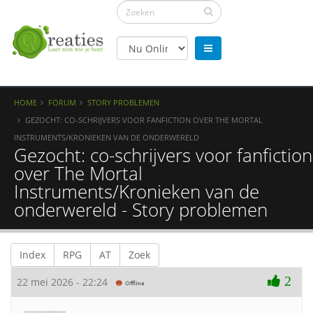
HOME
FORUM
STORY PROBLEMEN
GEZOCHT: CO-SCHRIJVERS VOOR FANFICTION OVER THE MORTAL
INSTRUMENTS/KRONIEKEN VAN DE ONDERWERELD
Gezocht: co-schrijvers voor fanfiction
over The Mortal
Instruments/Kronieken van de
onderwereld - Story problemen
Index
RPG
AT
Zoek
2
22 mei 2026 - 22:24