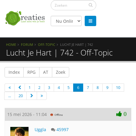
HOME
FORUM
OFF-TOPIC
LUCHT JE HART | 742
Lucht Je Hart | 742 - Off-Topic
Index
RPG
AT
Zoek
1
2
3
4
5
6
7
8
9
10
...
20
0
15 mei 2026 - 11:04
Uggla
45997