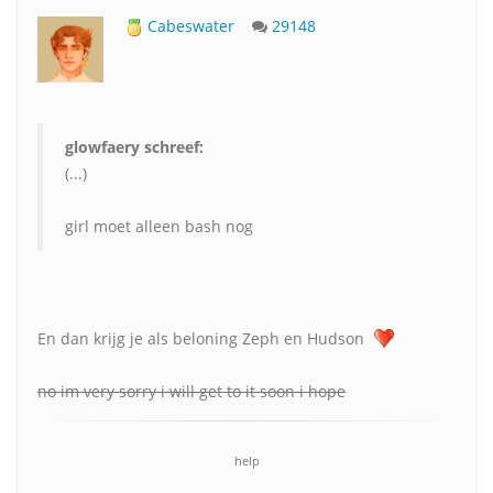
Cabeswater
29148
glowfaery schreef:
(...)
girl moet alleen bash nog
En dan krijg je als beloning Zeph en Hudson
no im very sorry i will get to it soon i hope
help