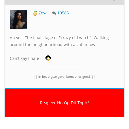
Zoya
10585
Ah yes. The final stage of "crazy old witch". Walking
around the neighbourhood with a cat in tow.
Can't say I hate it
|| In het ergste geval komt alles goed. ||