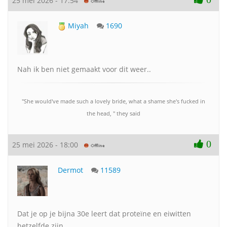
25 mei 2026 - 17:54
Miyah
1690
Nah ik ben niet gemaakt voor dit weer..
"She would've made such a lovely bride, what a shame she's fucked in
the head, " they said
0
25 mei 2026 - 18:00
Dermot
11589
Dat je op je bijna 30e leert dat proteïne en eiwitten
hetzelfde zijn