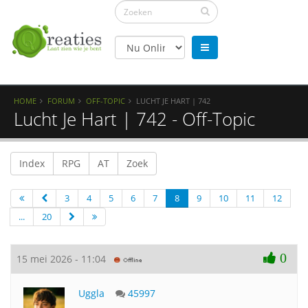
HOME
FORUM
OFF-TOPIC
LUCHT JE HART | 742
Lucht Je Hart | 742 - Off-Topic
Index
RPG
AT
Zoek
3
4
5
6
7
8
9
10
11
12
...
20
0
15 mei 2026 - 11:04
Uggla
45997