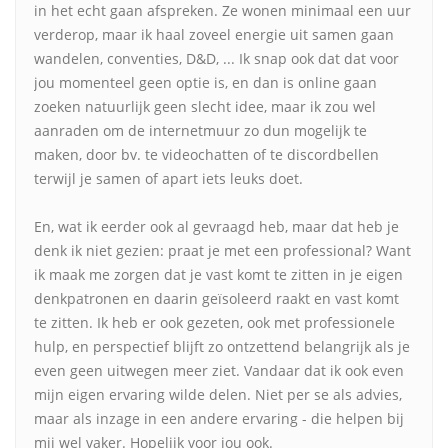
in het echt gaan afspreken. Ze wonen minimaal een uur
verderop, maar ik haal zoveel energie uit samen gaan
wandelen, conventies, D&D, ... Ik snap ook dat dat voor
jou momenteel geen optie is, en dan is online gaan
zoeken natuurlijk geen slecht idee, maar ik zou wel
aanraden om de internetmuur zo dun mogelijk te
maken, door bv. te videochatten of te discordbellen
terwijl je samen of apart iets leuks doet.
En, wat ik eerder ook al gevraagd heb, maar dat heb je
denk ik niet gezien: praat je met een professional? Want
ik maak me zorgen dat je vast komt te zitten in je eigen
denkpatronen en daarin geïsoleerd raakt en vast komt
te zitten. Ik heb er ook gezeten, ook met professionele
hulp, en perspectief blijft zo ontzettend belangrijk als je
even geen uitwegen meer ziet. Vandaar dat ik ook even
mijn eigen ervaring wilde delen. Niet per se als advies,
maar als inzage in een andere ervaring - die helpen bij
mij wel vaker. Hopelijk voor jou ook.