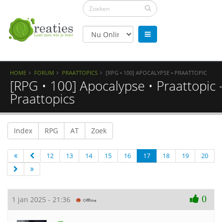
HOME
FORUM
PRAATTOPICS
[RPG • 100] APOCALYPSE • PRAATTOPIC
[RPG • 100] Apocalypse • Praattopic 
Praattopics
Index
RPG
AT
Zoek
12
13
14
15
16
17
18
19
20
0
1 jan 2025 - 21:36