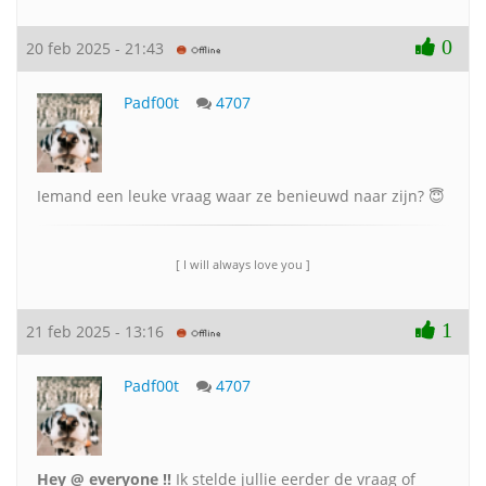
0
20 feb 2025 - 21:43
Padf00t
4707
Iemand een leuke vraag waar ze benieuwd naar zijn? 😇
[ I will always love you ]
1
21 feb 2025 - 13:16
Padf00t
4707
Hey @ everyone !!
Ik stelde jullie eerder de vraag of