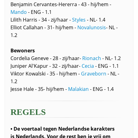
Benjamin Cervantes-Hererra - 43 - hij/hem -
Mando
- ENG - 1.1
Lilith Harris - 34 - zij/haar -
Styles
- NL- 1.4
Elliot Callahan - 31- hij/hem -
Novalunosis
- NL -
1.2
Bewoners
Cordelia Geneve - 28 - zij/haar-
Rionach
- NL- 1.2
Juniper Al'Kapur - 32 - zij/haar-
Cecia
- ENG - 1.1
Viktor Kowalski - 35 - hij/hem -
Graveborn
- NL -
1.2
Jesse Hale - 35- hij/hem -
Malakian
- ENG - 1.4
REGELS
• De voertaal tegen Nederlandse karakters
is
Nederlands
. Voor de rest ben je vrij om