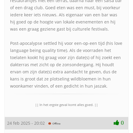
restaurantjes met een terras, daarna naar een salsa bar
of een drag club. Goed eten was een must, bij voorkeur
iedere keer iets nieuws. Als eigenaar van een bar was
hij goed op de hoogte van lokale evenementen en hij
was een graag geziene gast bij culturele festivals.
Post-apocalypse settled hij voor een-op-een tijd (his love
language being quality time). Als de voorraden het
toelaten kookt hij graag voor zijn date(s) of hij zoekt een
dakterras met zicht op de zonsondergang. Hij houdt
ervan om zijn date(s) extra aandacht te geven, dus de
kans is groot dat ze plotseling wildbloemen in hun
woonkamer vinden, of een gedicht in hun jaszak.
|| In het ergste geval komt alles goed. ||
0
24 feb 2025 - 20:02