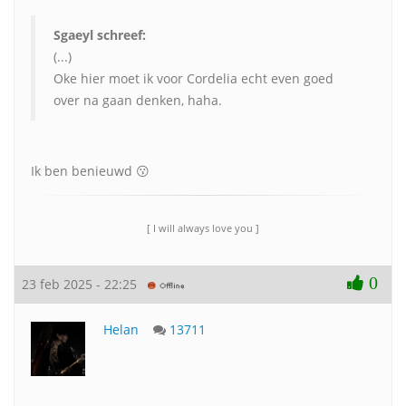
Sgaeyl schreef:
(...)
Oke hier moet ik voor Cordelia echt even goed
over na gaan denken, haha.
Ik ben benieuwd 😗
[ I will always love you ]
0
23 feb 2025 - 22:25
Helan
13711