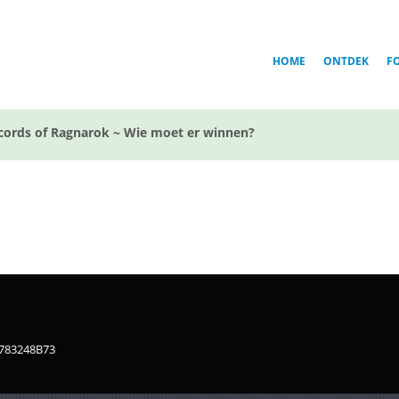
HOME
ONTDEK
F
cords of Ragnarok ~ Wie moet er winnen?
1783248B73