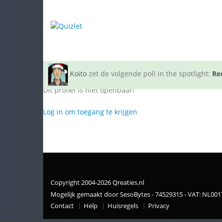
Koito
zet de volgende poll in the spotlight:
Re
Dit profiel is niet openbaar!
Log in om toegang te krijgen
Copyright 2004-2026 Qreaties.nl
Mogelijk gemaakt door SesoBytes - 74529315 - VAT: NL00
Contact
Help
Huisregels
Privacy