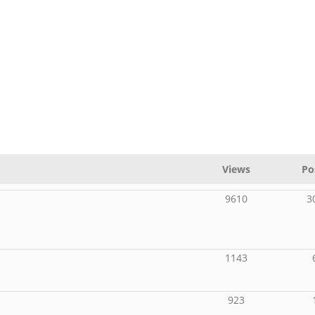
Views
Po
9610
3
1143
923