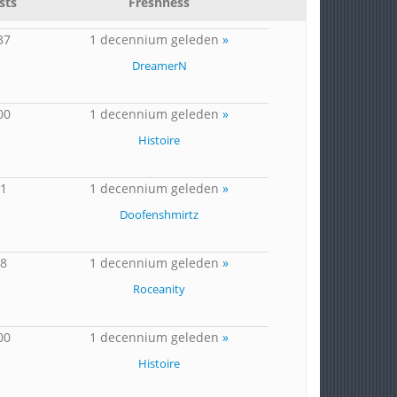
sts
Freshness
37
1 decennium geleden
»
DreamerN
00
1 decennium geleden
»
Histoire
21
1 decennium geleden
»
Doofenshmirtz
78
1 decennium geleden
»
Roceanity
00
1 decennium geleden
»
Histoire