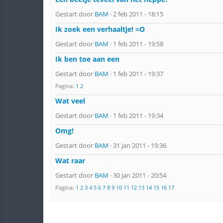
Gestart door
BAM
· 2 feb 2011 - 18:15
Ik zoek een verhaaltje! =O
Gestart door
BAM
· 1 feb 2011 - 19:58
Ik ben toe aan een
Gestart door
BAM
· 1 feb 2011 - 19:37
Pagina:
1
2
Wat veel
Gestart door
BAM
· 1 feb 2011 - 19:34
Omg!
Gestart door
BAM
· 31 jan 2011 - 19:36
Wat raar
Gestart door
BAM
· 30 jan 2011 - 20:54
Pagina:
1
2
3
4
5
6
7
8
9
10
11
12
13
14
15
16
17