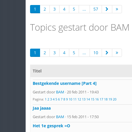
1
2
3
4
5
...
57
Topics gestart door BAM
1
2
3
4
5
...
10
Titel
Bestgekende username [Part 4]
Gestart door
BAM
· 20 feb 2011 - 19:43
Pagina:
1
2
3
4
5
6
7
8
9
10
11
12
13
14
15
16
17
18
19
20
Jaa jaaaa
Gestart door
BAM
· 15 feb 2011 - 17:50
Het 1e gesprek =O