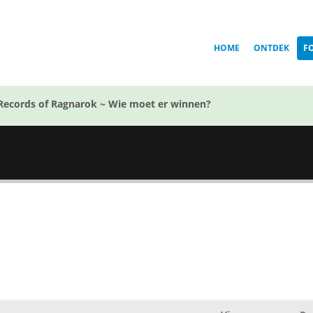
HOME
ONTDEK
F
Records of Ragnarok ~ Wie moet er winnen?