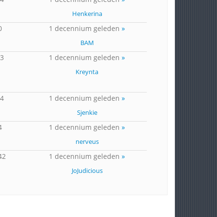
Henkerina
0
1 decennium geleden
»
BAM
23
1 decennium geleden
»
Kreynta
14
1 decennium geleden
»
Sjenkie
4
1 decennium geleden
»
nerveus
42
1 decennium geleden
»
JoJudicious