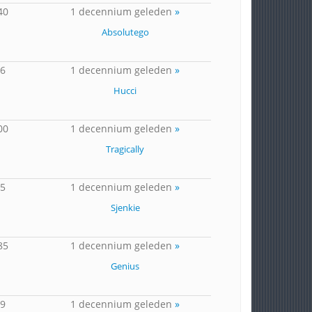
40
1 decennium geleden
»
Absolutego
66
1 decennium geleden
»
Hucci
00
1 decennium geleden
»
Tragically
25
1 decennium geleden
»
Sjenkie
85
1 decennium geleden
»
Genius
49
1 decennium geleden
»