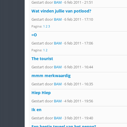
Gestart door
BAM
· 6 feb 2011 - 21:51
Wat vinden jullie van potlood?
Gestart door
BAM
· 6 feb 2011 - 17:10
Pagina:
1
2
3
=O
Gestart door
BAM
· 6 feb 2011 - 17:06
Pagina:
1
2
The tourist
Gestart door
BAM
· 6 feb 2011 - 16:44
mmm merkwaardig
Gestart door
BAM
· 6 feb 2011 - 16:35
Hiep Hiep
Gestart door
BAM
· 4 feb 2011 - 19:56
Ik en
Gestart door
BAM
· 3 feb 2011 - 19:40
Een beetje teveel van het neppe?