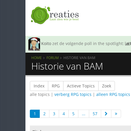
Koito
zet de volgende poll in the spotlight:
HOME
FORUM
HISTORIE VAN BAM
Historie van BAM
Index
RPG
Actieve Topics
Zoek
alle topics |
verberg RPG topics
|
alleen RPG topics
1
2
3
4
5
...
57