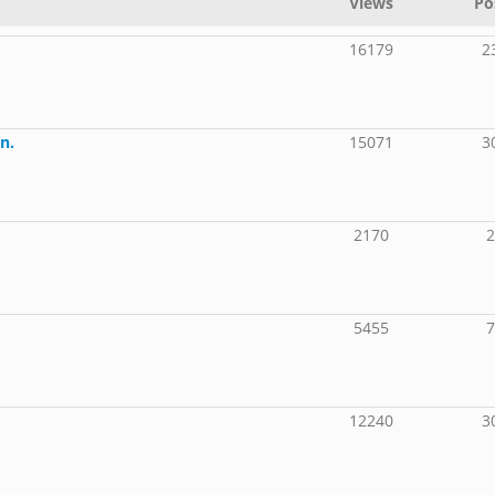
Views
Po
16179
2
n.
15071
3
2170
5455
12240
3