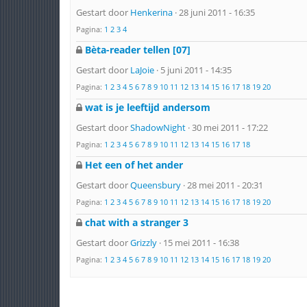
Gestart door
Henkerina
· 28 juni 2011 - 16:35
Pagina:
1
2
3
4
Bèta-reader tellen [07]
Gestart door
LaJoie
· 5 juni 2011 - 14:35
Pagina:
1
2
3
4
5
6
7
8
9
10
11
12
13
14
15
16
17
18
19
20
wat is je leeftijd andersom
Gestart door
ShadowNight
· 30 mei 2011 - 17:22
Pagina:
1
2
3
4
5
6
7
8
9
10
11
12
13
14
15
16
17
18
Het een of het ander
Gestart door
Queensbury
· 28 mei 2011 - 20:31
Pagina:
1
2
3
4
5
6
7
8
9
10
11
12
13
14
15
16
17
18
19
20
chat with a stranger 3
Gestart door
Grizzly
· 15 mei 2011 - 16:38
Pagina:
1
2
3
4
5
6
7
8
9
10
11
12
13
14
15
16
17
18
19
20