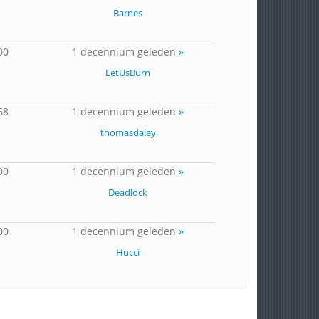
Barnes
00
1 decennium geleden
»
LetUsBurn
68
1 decennium geleden
»
thomasdaley
00
1 decennium geleden
»
Deadlock
00
1 decennium geleden
»
Hucci