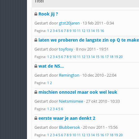
Titel
Rook jij ?
Gestart door
gtst20jaren
· 13 feb 2011 - 0:34
Pagina:
1
2
3
4
5
6
7
8
9
10
11
12
13
14
15
16
laten we proberen de langste zin op Q te make
Gestart door
toyfoxy
· 8 nov 2011 - 19:51
Pagina:
1
2
3
4
5
6
7
8
9
10
11
12
13
14
15
16
17
18
19
20
wat de NS...
Gestart door
Remington
· 10 dec 2010 - 22:04
Pagina:
1
2
mischien onnozel maar ook wel leuk
Gestart door
Nietsmismee
· 27 okt 2010 - 10:33
Pagina:
1
2
3
4
5
6
eerste waar je aan denkt 2
Gestart door
Blubbersok
· 20 nov 2011 - 15:56
Pagina:
1
2
3
4
5
6
7
8
9
10
11
12
13
14
15
16
17
18
19
20