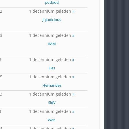
potlood
32
1 decennium geleden
»
JoJudicious
23
1 decennium geleden
»
BAM
8
1 decennium geleden
»
Jiles
15
1 decennium geleden
»
Hernandez
13
1 decennium geleden
»
SidV
3
1 decennium geleden
»
Wan
14
1 decennium geleden
»