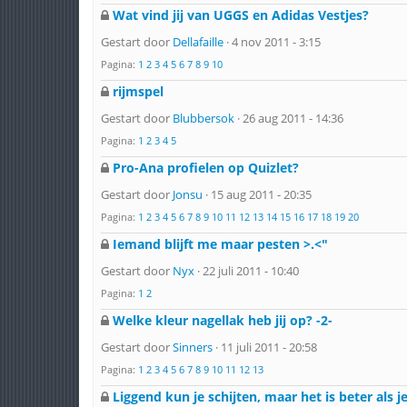
Wat vind jij van UGGS en Adidas Vestjes?
Gestart door
Dellafaille
· 4 nov 2011 - 3:15
Pagina:
1
2
3
4
5
6
7
8
9
10
rijmspel
Gestart door
Blubbersok
· 26 aug 2011 - 14:36
Pagina:
1
2
3
4
5
Pro-Ana profielen op Quizlet?
Gestart door
Jonsu
· 15 aug 2011 - 20:35
Pagina:
1
2
3
4
5
6
7
8
9
10
11
12
13
14
15
16
17
18
19
20
Iemand blijft me maar pesten >.<"
Gestart door
Nyx
· 22 juli 2011 - 10:40
Pagina:
1
2
Welke kleur nagellak heb jij op? -2-
Gestart door
Sinners
· 11 juli 2011 - 20:58
Pagina:
1
2
3
4
5
6
7
8
9
10
11
12
13
Liggend kun je schijten, maar het is beter als je