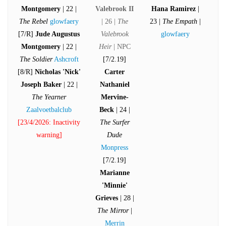
Montgomery
| 22 |
Valebrook II
Hana Ramirez
|
The Rebel
glowfaery
| 26 |
The
23 |
The Empath
|
[7/R]
Jude Augustus
Valebrook
glowfaery
Montgomery
| 22 |
Heir
| NPC
The Soldier
Ashcroft
[7/2.19]
[8/R]
Nicholas 'Nick'
Carter
Joseph Baker
| 22 |
Nathaniel
The Yearner
Mervine-
Zaalvoetbalclub
Beck
| 24 |
[23/4/2026: Inactivity
The Surfer
warning]
Dude
Monpress
[7/2.19]
Marianne
'Minnie'
Grieves
| 28 |
The Mirror
|
Merrin