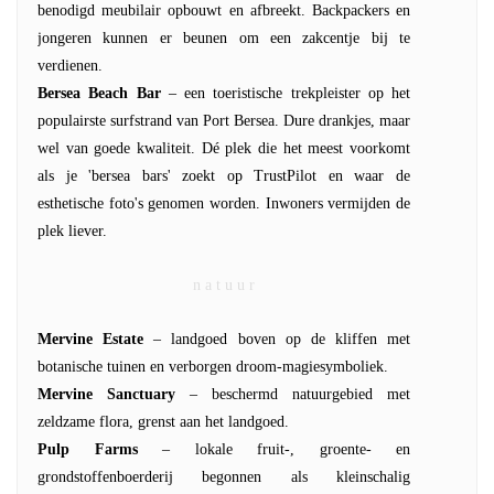
benodigd meubilair opbouwt en afbreekt. Backpackers en
jongeren kunnen er beunen om een zakcentje bij te
verdienen.
Bersea Beach Bar
– een toeristische trekpleister op het
populairste surfstrand van Port Bersea. Dure drankjes, maar
wel van goede kwaliteit. Dé plek die het meest voorkomt
als je 'bersea bars' zoekt op TrustPilot en waar de
esthetische foto's genomen worden. Inwoners vermijden de
plek liever.
n a t u u r
Mervine Estate
– landgoed boven op de kliffen met
botanische tuinen en verborgen droom-magiesymboliek.
Mervine Sanctuary
– beschermd natuurgebied met
zeldzame flora, grenst aan het landgoed.
Pulp Farms
– lokale fruit-, groente- en
grondstoffenboerderij begonnen als kleinschalig