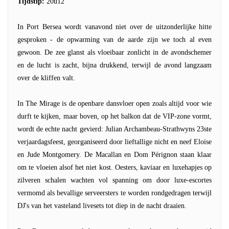
Tijdstip:
20u12
In Port Bersea wordt vanavond niet over de uitzonderlijke hitte
gesproken - de opwarming van de aarde zijn we toch al even
gewoon. De zee glanst als vloeibaar zonlicht in de avondschemer
en de lucht is zacht, bijna drukkend, terwijl de avond langzaam
over de kliffen valt.
In The Mirage is de openbare dansvloer open zoals altijd voor wie
durft te kijken, maar boven, op het balkon dat de VIP-zone vormt,
wordt de echte nacht gevierd: Julian Archambeau-Strathwyns 23ste
verjaardagsfeest, georganiseerd door lieftallige nicht en neef Eloise
en Jude Montgomery. De Macallan en Dom Pérignon staan klaar
om te vloeien alsof het niet kost. Oesters, kaviaar en luxehapjes op
zilveren schalen wachten vol spanning om door luxe-escortes
vermomd als bevallige serveersters te worden rondgedragen terwijl
DJ's van het vasteland livesets tot diep in de nacht draaien.