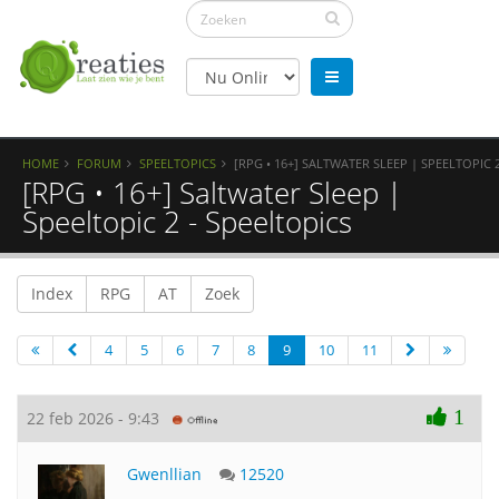
HOME
FORUM
SPEELTOPICS
[RPG • 16+] SALTWATER SLEEP | SPEELTOPIC 
[RPG • 16+] Saltwater Sleep |
Speeltopic 2 - Speeltopics
Index
RPG
AT
Zoek
4
5
6
7
8
9
10
11
1
22 feb 2026 - 9:43
Gwenllian
12520