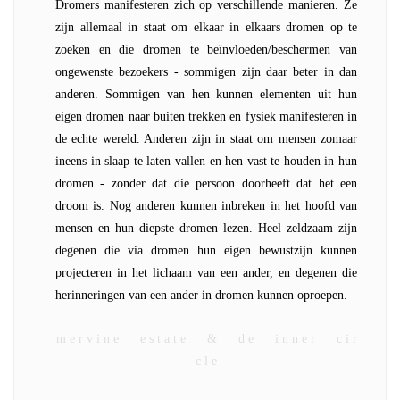
Dromers manifesteren zich op verschillende manieren. Ze
zijn allemaal in staat om elkaar in elkaars dromen op te
zoeken en die dromen te beïnvloeden/beschermen van
ongewenste bezoekers - sommigen zijn daar beter in dan
anderen. Sommigen van hen kunnen elementen uit hun
eigen dromen naar buiten trekken en fysiek manifesteren in
de echte wereld. Anderen zijn in staat om mensen zomaar
ineens in slaap te laten vallen en hen vast te houden in hun
dromen - zonder dat die persoon doorheeft dat het een
droom is. Nog anderen kunnen inbreken in het hoofd van
mensen en hun diepste dromen lezen. Heel zeldzaam zijn
degenen die via dromen hun eigen bewustzijn kunnen
projecteren in het lichaam van een ander, en degenen die
herinneringen van een ander in dromen kunnen oproepen.
m e r v i n e e s t a t e & d e i n n e r c i r
c l e