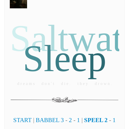
S
a
l
t
w
a
t
S
l
e
e
p
d r e a m s d o n ' t d i e . t h e y d r o w n .
START
|
BABBEL 3
-
2
-
1
|
SPEEL 2
-
1