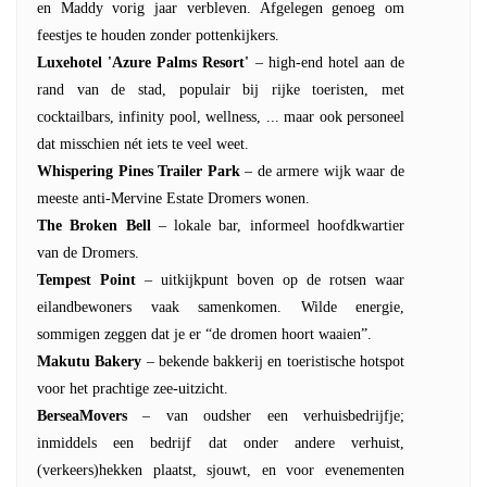
en Maddy vorig jaar verbleven. Afgelegen genoeg om
feestjes te houden zonder pottenkijkers.
Luxehotel 'Azure Palms Resort'
– high-end hotel aan de
rand van de stad, populair bij rijke toeristen, met
cocktailbars, infinity pool, wellness, ... maar ook personeel
dat misschien nét iets te veel weet.
Whispering Pines Trailer Park
– de armere wijk waar de
meeste anti-Mervine Estate Dromers wonen.
The Broken Bell
– lokale bar, informeel hoofdkwartier
van de Dromers.
Tempest Point
– uitkijkpunt boven op de rotsen waar
eilandbewoners vaak samenkomen. Wilde energie,
sommigen zeggen dat je er “de dromen hoort waaien”.
Makutu Bakery
– bekende bakkerij en toeristische hotspot
voor het prachtige zee-uitzicht.
BerseaMovers
– van oudsher een verhuisbedrijfje;
inmiddels een bedrijf dat onder andere verhuist,
(verkeers)hekken plaatst, sjouwt, en voor evenementen