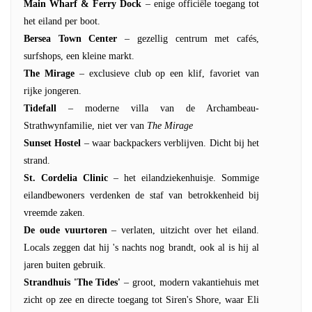
Main Wharf & Ferry Dock
– enige officiële toegang tot
het eiland per boot.
Bersea Town Center
– gezellig centrum met cafés,
surfshops, een kleine markt.
The Mirage
– exclusieve club op een klif, favoriet van
rijke jongeren.
Tidefall
– moderne villa van de Archambeau-
Strathwynfamilie, niet ver van
The Mirage
Sunset Hostel
– waar backpackers verblijven. Dicht bij het
strand.
St. Cordelia Clinic
– het eilandziekenhuisje. Sommige
eilandbewoners verdenken de staf van betrokkenheid bij
vreemde zaken.
De oude vuurtoren
– verlaten, uitzicht over het eiland.
Locals zeggen dat hij 's nachts nog brandt, ook al is hij al
jaren buiten gebruik.
Strandhuis 'The Tides'
– groot, modern vakantiehuis met
zicht op zee en directe toegang tot Siren's Shore, waar Eli