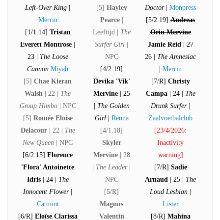
Left-Over King
|
[5]
Hayley
Doctor
|
Monpress
Merrin
Pearce
|
[5/2.19]
Andreas
[1/1.14]
Tristan
Leeftijd |
The
Orin Mervine
Everett Montrose
|
Surfer Girl
|
Jamie Reid
|
27
23 |
The Loose
NPC
26 |
The Amnesiac
Cannon
Miyah
[4
/
2.19
]
|
Merrin
[5]
Chae Kieran
Devika 'Vik'
[7/R]
Christy
Walsh
| 22 |
The
Mervine
| 25
Campa
| 24 |
The
Group Himbo
| NPC
|
The Golden
Drunk Surfer
|
[5]
Romée Eloise
Girl
|
Renna
Zaalvoetbalclub
Delacour
| 22 |
The
[4/1.18]
[23/4/2026:
New Queen
| NPC
Skyler
Inactivity
[6/2.15]
Florence
Mervine
| 28
warning]
'Flora' Antoinette
|
The Leader
|
[7/R]
Sadie
Idris
| 24 |
The
NPC
Arnaud
| 25 |
The
Innocent Flower
|
[5/R]
Loud Lesbian
|
Catmint
Magnus
Lister
[6/R]
Eloïse Clarissa
Valentin
[8/R]
Mahina