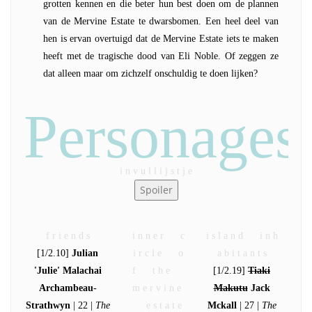
grotten kennen en die beter hun best doen om de plannen
van de Mervine Estate te dwarsbomen. Een heel deel van
hen is ervan overtuigd dat de Mervine Estate iets te maken
heeft met de tragische dood van Eli Noble. Of zeggen ze
dat alleen maar om zichzelf onschuldig te doen lijken?
Personages
i n v u l l i j s t j e
f r i e n d s
i n n e r c
i s l a n d i n h
[1/2.10]
Julian
i r c l e o
a b i t a n t s
'Julie' Malachai
f t h e
[1/2.19]
Tiaki
Archambeau-
m e r v i n e
Makutu
Jack
Strathwyn
| 22 |
The
e s t a t e
Mckall
| 27 |
The