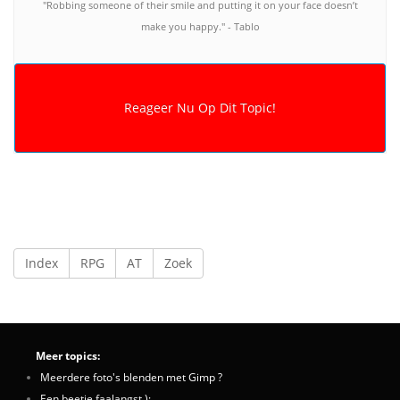
"Robbing someone of their smile and putting it on your face doesn’t
make you happy." - Tablo
Index
RPG
AT
Zoek
Meer topics:
Meerdere foto's blenden met Gimp ?
Een beetje faalangst ):