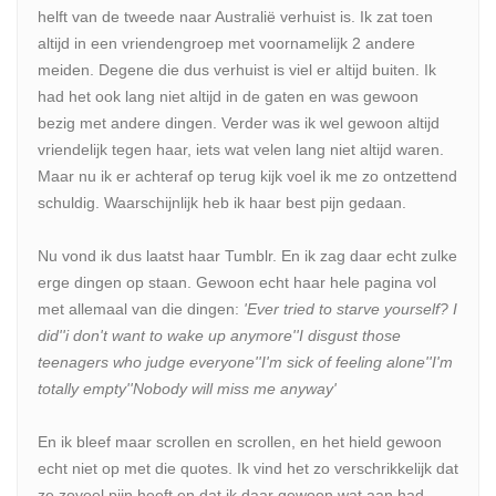
helft van de tweede naar Australië verhuist is. Ik zat toen
altijd in een vriendengroep met voornamelijk 2 andere
meiden. Degene die dus verhuist is viel er altijd buiten. Ik
had het ook lang niet altijd in de gaten en was gewoon
bezig met andere dingen. Verder was ik wel gewoon altijd
vriendelijk tegen haar, iets wat velen lang niet altijd waren.
Maar nu ik er achteraf op terug kijk voel ik me zo ontzettend
schuldig. Waarschijnlijk heb ik haar best pijn gedaan.
Nu vond ik dus laatst haar Tumblr. En ik zag daar echt zulke
erge dingen op staan. Gewoon echt haar hele pagina vol
met allemaal van die dingen:
'Ever tried to starve yourself? I
did''i don't want to wake up anymore''I disgust those
teenagers who judge everyone''I'm sick of feeling alone''I'm
totally empty''Nobody will miss me anyway'
En ik bleef maar scrollen en scrollen, en het hield gewoon
echt niet op met die quotes. Ik vind het zo verschrikkelijk dat
ze zoveel pijn heeft en dat ik daar gewoon wat aan had