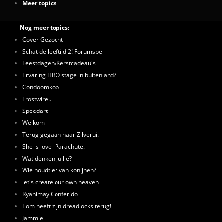
Meer topics
Nog meer topics:
Cover Gezocht
Schat de leeftijd 2! Forumspel
Feestdagen/Kerstcadeau's
Ervaring HBO stage in buitenland?
Condoomkop
Frostwire..
Speedart
Welkom
Terug gegaan naar Zilverui.
She is love -Parachute.
Wat denken jullie?
Wie houdt er van konijnen?
let's create our own heaven
Ryanimay Conferido
Tom heeft zijn dreadlocks terug!
Jammie