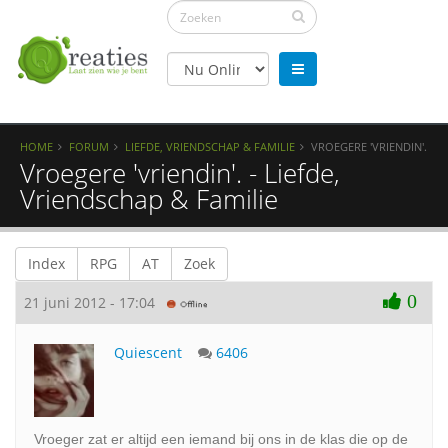
HOME
FORUM
LIEFDE, VRIENDSCHAP & FAMILIE
VROEGERE 'VRIENDIN'.
Vroegere 'vriendin'. - Liefde,
Vriendschap & Familie
Index
RPG
AT
Zoek
0
21 juni 2012 - 17:04
Quiescent
6406
Vroeger zat er altijd een iemand bij ons in de klas die op de