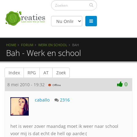
HOME
FORUM
WERK EN SCHOOL
BAH
Bah - Werk en school
Index
RPG
AT
Zoek
0
8 mei 2010 - 19:32
caballo
2316
het is weer zover maandag moet ik weer naar school
voor mij is dat echt de hell op aarde:(