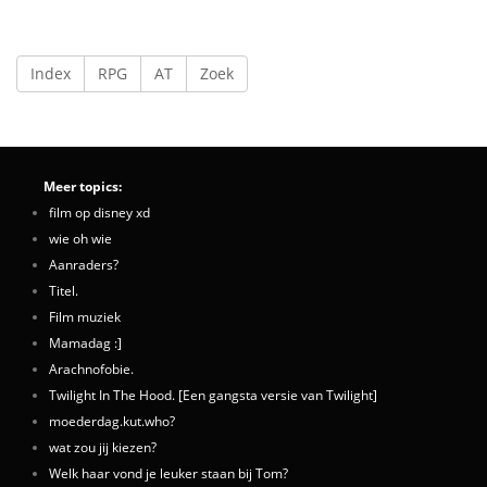
Index
RPG
AT
Zoek
Meer topics:
film op disney xd
wie oh wie
Aanraders?
Titel.
Film muziek
Mamadag :]
Arachnofobie.
Twilight In The Hood. [Een gangsta versie van Twilight]
moederdag.kut.who?
wat zou jij kiezen?
Welk haar vond je leuker staan bij Tom?