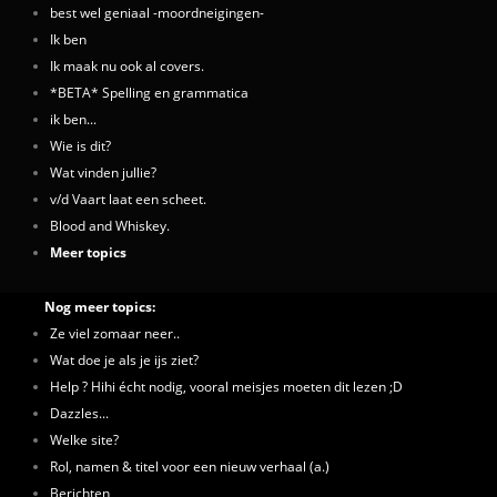
best wel geniaal -moordneigingen-
Ik ben
Ik maak nu ook al covers.
*BETA* Spelling en grammatica
ik ben...
Wie is dit?
Wat vinden jullie?
v/d Vaart laat een scheet.
Blood and Whiskey.
Meer topics
Nog meer topics:
Ze viel zomaar neer..
Wat doe je als je ijs ziet?
Help ? Hihi écht nodig, vooral meisjes moeten dit lezen ;D
Dazzles...
Welke site?
Rol, namen & titel voor een nieuw verhaal (a.)
Berichten