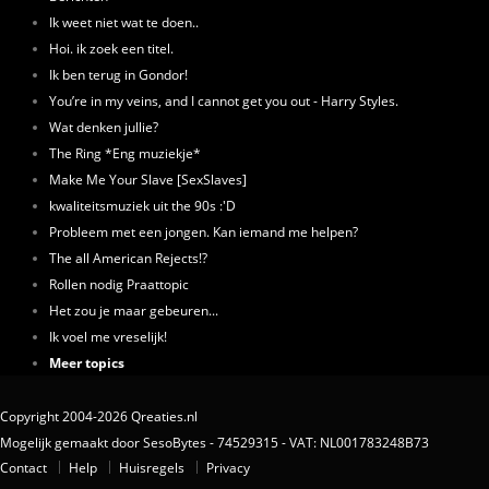
Ik weet niet wat te doen..
Hoi. ik zoek een titel.
Ik ben terug in Gondor!
You’re in my veins, and I cannot get you out - Harry Styles.
Wat denken jullie?
The Ring *Eng muziekje*
Make Me Your Slave [SexSlaves]
kwaliteitsmuziek uit the 90s :'D
Probleem met een jongen. Kan iemand me helpen?
The all American Rejects!?
Rollen nodig Praattopic
Het zou je maar gebeuren...
Ik voel me vreselijk!
Meer topics
Copyright 2004-2026 Qreaties.nl
Mogelijk gemaakt door SesoBytes - 74529315 - VAT: NL001783248B73
Contact
Help
Huisregels
Privacy