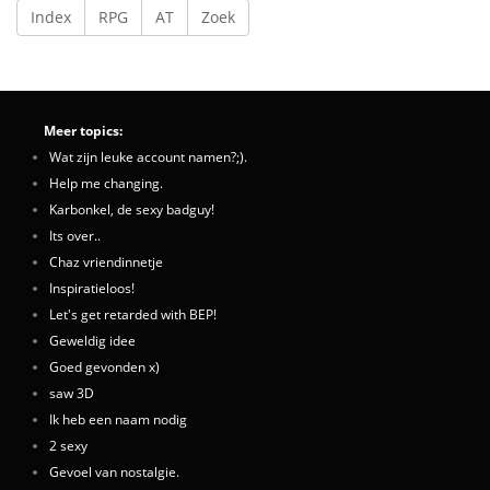
Index
RPG
AT
Zoek
Meer topics:
Wat zijn leuke account namen?;).
Help me changing.
Karbonkel, de sexy badguy!
Its over..
Chaz vriendinnetje
Inspiratieloos!
Let's get retarded with BEP!
Geweldig idee
Goed gevonden x)
saw 3D
Ik heb een naam nodig
2 sexy
Gevoel van nostalgie.