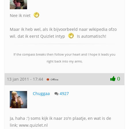
Nee ik niet
Maar ik heb wel, als ik bijvoorbeeld naar wikipedia ofzo
wil. dat ik eerst Quizlet intyp
Is automatisch!
If the compass breaks then follow your heart and I hope it leads you
right back into my arms.
0
13 jan 2011 - 17:44
Chuggaa
4927
Ja, haha :') soms kijk ik naar zo'n plaatje, en wat is de
link; www.quizlet.nl