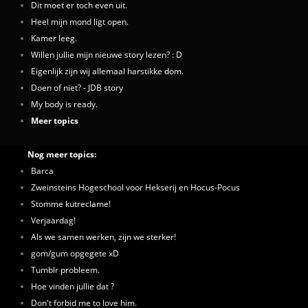
Dit moet er toch even uit.
Heel mijn mond ligt open.
Kamer leeg.
Willen jullie mijn nieuwe story lezen? : D
Eigenlijk zijn wij allemaal harstikke dom.
Doen of niet? - JDB story
My body is ready.
Meer topics
Nog meer topics:
Barca
Zweinsteins Hogeschool voor Hekserij en Hocus-Pocus
Stomme kutreclame!
Verjaardag!
Als we samen werken, zijn we sterker!
gom/gum opgegete xD
Tumblr probleem.
Hoe vinden jullie dat ?
Don't forbid me to love him.