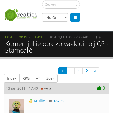
HOME
FORUM
STAMCAFÉ
KOMEN JULLIE OOK ZO VAAK UIT BIJ Q?
Komen jullie ook zo vaak uit bij Q? -
Stamcafé
1
2
3
Index
RPG
AT
Zoek
0
13 jan 2011 - 17:40
Krullie
18793