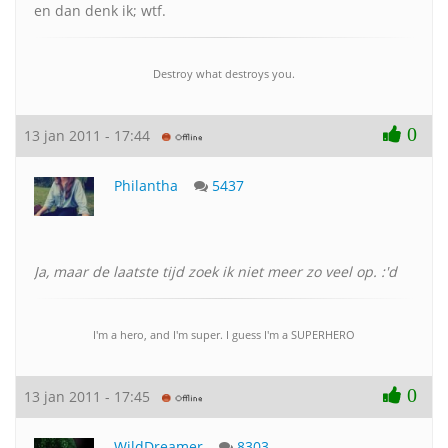
en dan denk ik; wtf.
Destroy what destroys you.
0
13 jan 2011 - 17:44
Philantha
5437
Ja, maar de laatste tijd zoek ik niet meer zo veel op. :'d
I'm a hero, and I'm super. I guess I'm a SUPERHERO
0
13 jan 2011 - 17:45
WildDreamer
8303