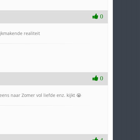
0
ijkmakende realiteit
0
ens naar Zomer vol liefde enz. kijkt 😭