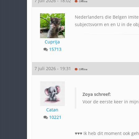
7 juli 2026 - 18:02
Nederlanders die Belgen imiter
subjectsvorm en en U in de obj
Cuprija
15713
7 juli 2026 - 19:31
Zoya schreef:
Voor de eerste keer in mijn
Catan
10221
♥️♥️♥️ Ik heb dit moment ook ge