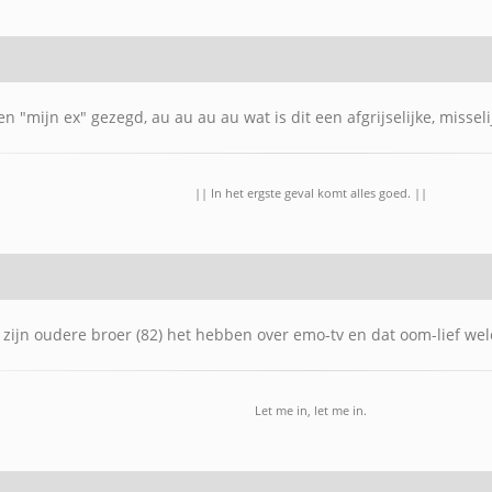
en "mijn ex" gezegd, au au au au wat is dit een afgrijselijke, missel
|| In het ergste geval komt alles goed. ||
 zijn oudere broer (82) het hebben over emo-tv en dat oom-lief wele
Let me in, let me in.