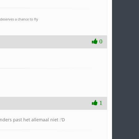
deserves a chance to fly
0
1
ders past het allemaal niet :'D