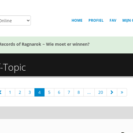
HOME
PROFIEL
FAV
MIJN 
Records of Ragnarok ~ Wie moet er winnen?
f-Topic
1
2
3
4
5
6
7
8
...
20