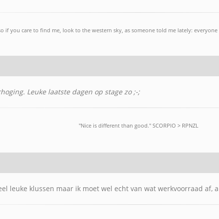
so if you care to find me, look to the western sky, as someone told me lately: everyone 
rhoging. Leuke laatste dagen op stage zo ;-;
"Nice is different than good." SCORPlO > RPNZL
l leuke klussen maar ik moet wel echt van wat werkvoorraad af, an