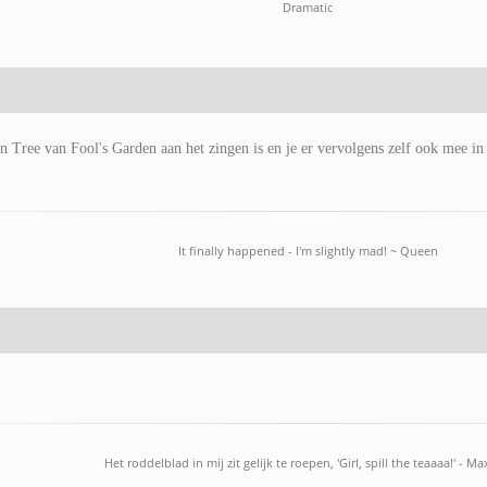
Dramatic
 Tree van Fool's Garden aan het zingen is en je er vervolgens zelf ook mee in 
It finally happened - I'm slightly mad! ~ Queen
Het roddelblad in mij zit gelijk te roepen, 'Girl, spill the teaaaa!' - M