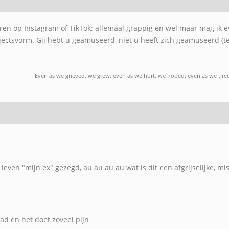
en op Instagram of TikTok: allemaal grappig en wel maar mag ik ev
ectsvorm. Gij hebt u geamuseerd, niet u heeft zich geamuseerd (ten
Even as we grieved, we grew; even as we hurt, we hoped; even as we tired
 leven "mijn ex" gezegd, au au au au wat is dit een afgrijselijke, mi
had en het doet zoveel pijn