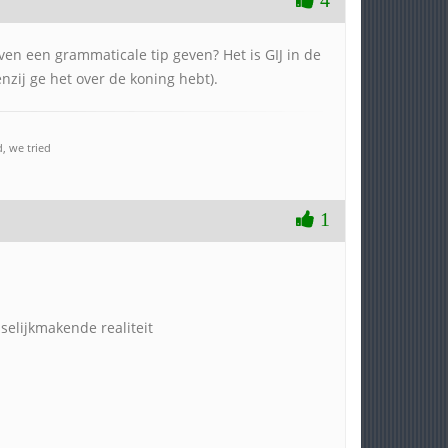
4
en een grammaticale tip geven? Het is GIJ in de
zij ge het over de koning hebt).
, we tried
1
sselijkmakende realiteit