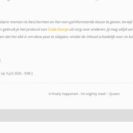
bare mensen te beschermen en hen een geïnformeerde keuze te geven, terwijl er r
er gebruik je het protocol van
Code Oranje
uit zorg voor anderen. Jij mag altijd va
n dat het oké is om deze post te skippen, omdat de inhoud schadelijk voor ze kan
]
p 3 juli 2026 - 9:06 ]
It finally happened - I'm slightly mad! ~ Queen