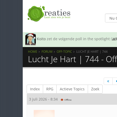
Koito
zet de volgende poll in the spotlight:
HOME
FORUM
OFF-TOPIC
LUCHT JE HART | 744
Lucht Je Hart | 744 - Of
Index
RPG
Actieve Topics
Zoek
3 juli 2026 - 8:34