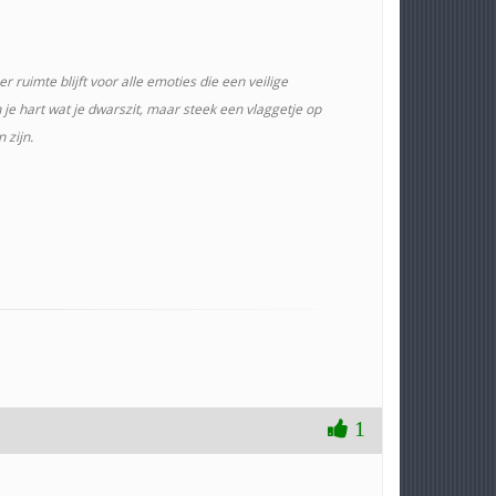
uimte blijft voor alle emoties die een veilige
n je hart wat je dwarszit, maar steek een vlaggetje op
 zijn.
1