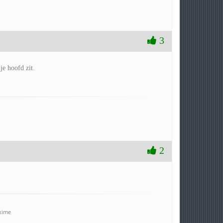
3
je hoofd zit.
2
axime