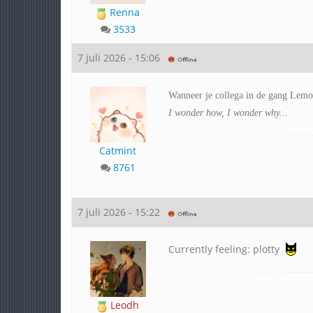
Renna
3533
7 juli 2026 - 15:06
Wanneer je collega in de gang Lemon
I wonder how, I wonder why...
Catmint
8761
7 juli 2026 - 15:22
Currently feeling: plotty
Leodh