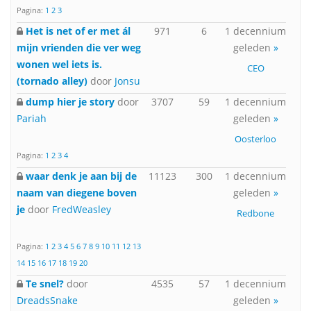
Pagina:
1
2
3
Het is net of er met ál
971
6
1 decennium
mijn vrienden die ver weg
geleden
»
wonen wel iets is.
CEO
(tornado alley)
door
Jonsu
dump hier je story
door
3707
59
1 decennium
Pariah
geleden
»
Oosterloo
Pagina:
1
2
3
4
waar denk je aan bij de
11123
300
1 decennium
naam van diegene boven
geleden
»
je
door
FredWeasley
Redbone
Pagina:
1
2
3
4
5
6
7
8
9
10
11
12
13
14
15
16
17
18
19
20
Te snel?
door
4535
57
1 decennium
DreadsSnake
geleden
»