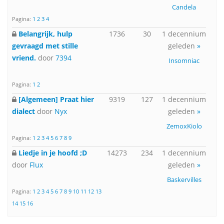
Candela
Pagina:
1
2
3
4
Belangrijk, hulp
1736
30
1 decennium
gevraagd met stille
geleden
»
vriend.
door
7394
Insomniac
Pagina:
1
2
[Algemeen] Praat hier
9319
127
1 decennium
dialect
door
Nyx
geleden
»
ZemoxKiolo
Pagina:
1
2
3
4
5
6
7
8
9
Liedje in je hoofd ;D
14273
234
1 decennium
door
Flux
geleden
»
Baskervilles
Pagina:
1
2
3
4
5
6
7
8
9
10
11
12
13
14
15
16