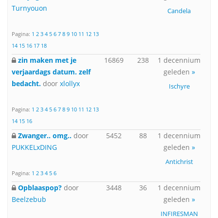
Turnyouon
Candela
Pagina:
1
2
3
4
5
6
7
8
9
10
11
12
13
14
15
16
17
18
zin maken met je
16869
238
1 decennium
verjaardags datum. zelf
geleden
»
bedacht.
door
xlollyx
Ischyre
Pagina:
1
2
3
4
5
6
7
8
9
10
11
12
13
14
15
16
Zwanger.. omg..
door
5452
88
1 decennium
PUKKELxDING
geleden
»
Antichrist
Pagina:
1
2
3
4
5
6
Opblaaspop?
door
3448
36
1 decennium
Beelzebub
geleden
»
INFIRESMAN