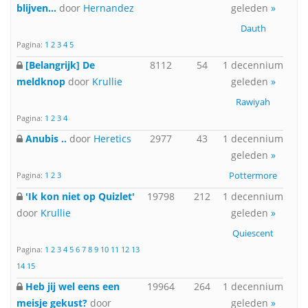
blijven...
door
Hernandez
geleden
»
Dauth
Pagina:
1
2
3
4
5
[Belangrijk] De
8112
54
1 decennium
meldknop
door
Krullie
geleden
»
Rawiyah
Pagina:
1
2
3
4
Anubis ..
door
Heretics
2977
43
1 decennium
geleden
»
Pottermore
Pagina:
1
2
3
'Ik kon niet op Quizlet'
19798
212
1 decennium
door
Krullie
geleden
»
Quiescent
Pagina:
1
2
3
4
5
6
7
8
9
10
11
12
13
14
15
Heb jij wel eens een
19964
264
1 decennium
meisje gekust?
door
geleden
»