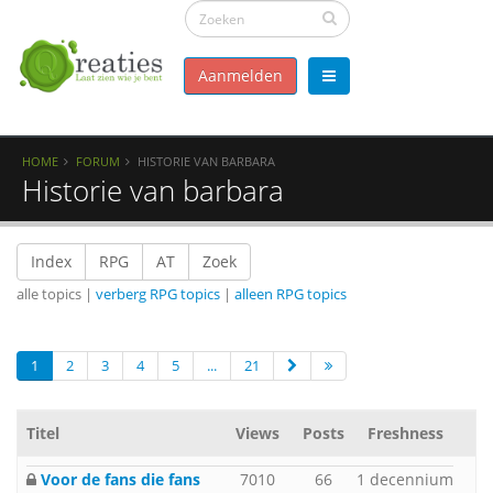
Aanmelden
HOME
FORUM
HISTORIE VAN BARBARA
Historie van barbara
Index
RPG
AT
Zoek
alle topics |
verberg RPG topics
|
alleen RPG topics
1
2
3
4
5
...
21
Titel
Views
Posts
Freshness
Voor de fans die fans
7010
66
1 decennium