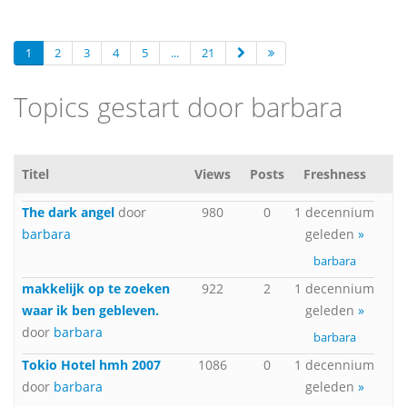
1
2
3
4
5
...
21
Topics gestart door barbara
Titel
Views
Posts
Freshness
The dark angel
door
980
0
1 decennium
barbara
geleden
»
barbara
makkelijk op te zoeken
922
2
1 decennium
waar ik ben gebleven.
geleden
»
door
barbara
barbara
Tokio Hotel hmh 2007
1086
0
1 decennium
door
barbara
geleden
»