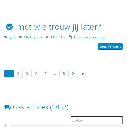
met wie trouw jij later?
Quiz
56 Reacties
1109 Hits
1 decennium geleden
Lees Verder...
1
2
3
4
5
...
8
Gastenboek (1852)