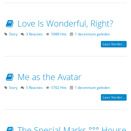
Love Is Wonderful, Right?
Story
3 Reacties
5988 Hits
1 decennium geleden
Lees Verder...
Me as the Avatar
Story
5 Reacties
5702 Hits
1 decennium geleden
Lees Verder...
The Special Marks °°° House