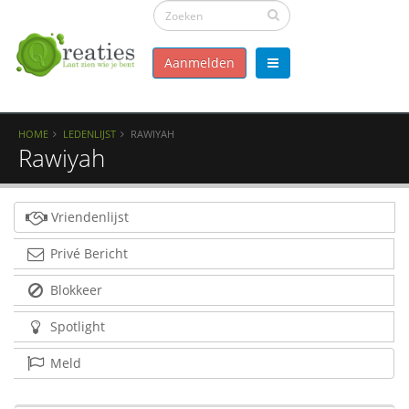
Aanmelden
HOME
LEDENLIJST
RAWIYAH
Rawiyah
Vriendenlijst
Privé Bericht
Blokkeer
Spotlight
Meld