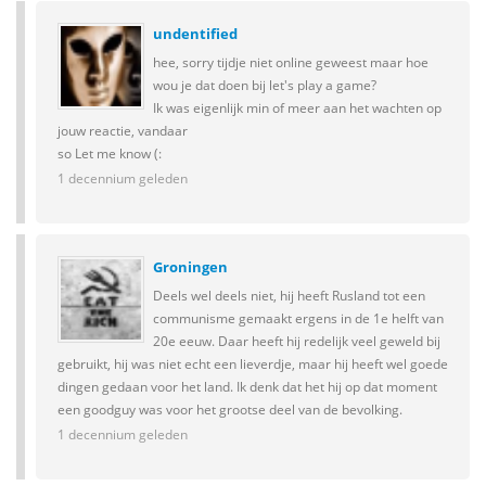
undentified
hee, sorry tijdje niet online geweest maar hoe
wou je dat doen bij let's play a game?
Ik was eigenlijk min of meer aan het wachten op
jouw reactie, vandaar
so Let me know (:
1 decennium geleden
Groningen
Deels wel deels niet, hij heeft Rusland tot een
communisme gemaakt ergens in de 1e helft van
20e eeuw. Daar heeft hij redelijk veel geweld bij
gebruikt, hij was niet echt een lieverdje, maar hij heeft wel goede
dingen gedaan voor het land. Ik denk dat het hij op dat moment
een goodguy was voor het grootse deel van de bevolking.
1 decennium geleden