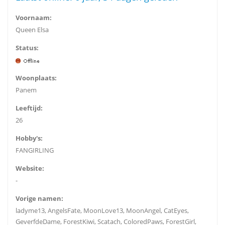
Voornaam:
Queen Elsa
Status:
Woonplaats:
Panem
Leeftijd:
26
Hobby's:
FANGIRLING
Website:
-
Vorige namen:
ladyme13, AngelsFate, MoonLove13, MoonAngel, CatEyes,
GeverfdeDame, ForestKiwi, Scatach, ColoredPaws, ForestGirl,