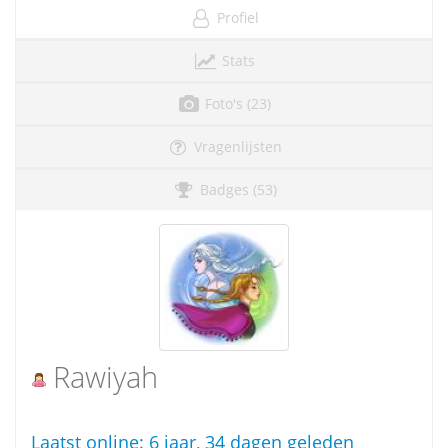
Profiel
Stats
Foto's (23)
Vragenlijsten
Badges (53)
Rawiyah
Laatst online:
6 jaar, 34 dagen geleden