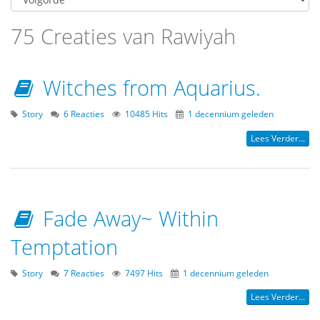
75 Creaties van Rawiyah
Witches from Aquarius.
Story
6 Reacties
10485 Hits
1 decennium geleden
Lees Verder...
Fade Away~ Within
Temptation
Story
7 Reacties
7497 Hits
1 decennium geleden
Lees Verder...