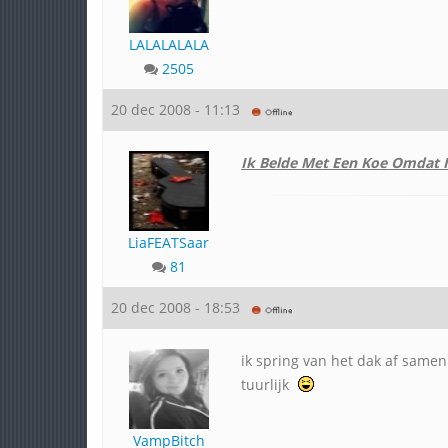
LALALALALA
2505
20 dec 2008 - 11:13
Ik Belde Met Een Koe Omdat I
LiaFEATSaar
81
20 dec 2008 - 18:53
ik spring van het dak af samen
tuurlijk
VampBitch