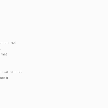
 samen met
t
n met
den samen met
hap is