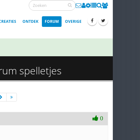
CREATIES
ONTDEK
FORUM
OVERIGE
rum spelletjes
0