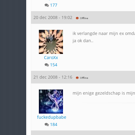
177
20 dec 2008 - 19:02
ik verlangde naar mijn ex omda
ja ok dan..
CaroXx
154
21 dec 2008 - 12:16
mijn enige gezeldschap is mi
fuckedupbabe
184