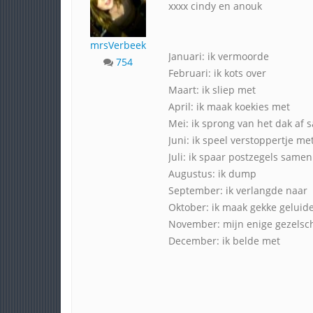
xxxx cindy en anouk
mrsVerbeek
Januari: ik vermoorde
754
Februari: ik kots over
Maart: ik sliep met
April: ik maak koekies met
Mei: ik sprong van het dak af
Juni: ik speel verstoppertje me
Juli: ik spaar postzegels same
Augustus: ik dump
September: ik verlangde naar
Oktober: ik maak gekke gelui
November: mijn enige gezelsc
December: ik belde met