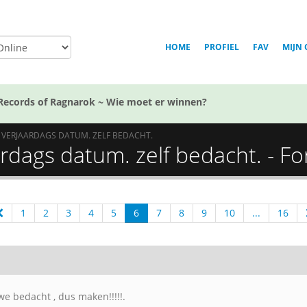
HOME
PROFIEL
FAV
MIJN 
Records of Ragnarok ~ Wie moet er winnen?
E VERJAARDAGS DATUM. ZELF BEDACHT.
rdags datum. zelf bedacht. - Fo
1
2
3
4
5
6
7
8
9
10
...
16
e bedacht , dus maken!!!!!.