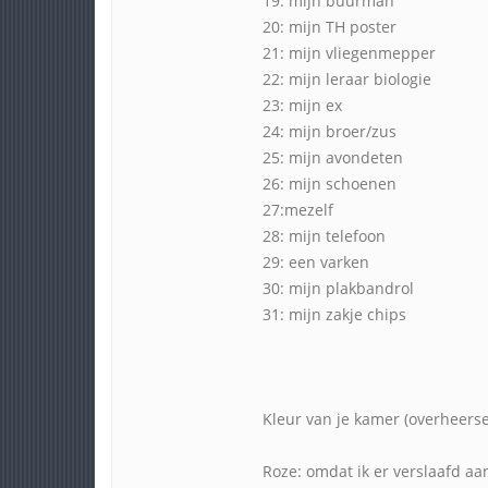
19: mijn buurman
20: mijn TH poster
21: mijn vliegenmepper
22: mijn leraar biologie
23: mijn ex
24: mijn broer/zus
25: mijn avondeten
26: mijn schoenen
27:mezelf
28: mijn telefoon
29: een varken
30: mijn plakbandrol
31: mijn zakje chips
Kleur van je kamer (overheers
Roze: omdat ik er verslaafd aa