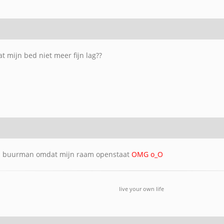
t mijn bed niet meer fijn lag??
jn buurman omdat mijn raam openstaat
OMG o_O
live your own life