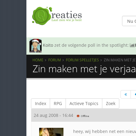
Koito
zet de volgende poll in the spotlight:
HOME
FORUM
FORUM SPELLETJES
ZIN MAKEN MET J
Zin maken met je verjaa
Index
RPG
Actieve Topics
Zoek
24 aug 2008 - 16:44
heey, wij hebben net een nieuw