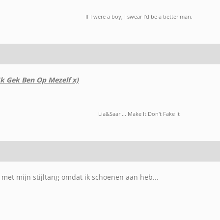
If I were a boy, I swear I'd be a better man.
k Gek Ben Op Mezelf x)
Lia&Saar ... Make It Don't Fake It
 met mijn stijltang omdat ik schoenen aan heb...