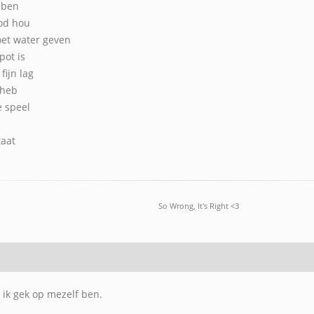
 ben
ood hou
oet water geven
pot is
fijn lag
 heb
e speel
aat
So Wrong, It's Right <3
 ik gek op mezelf ben.