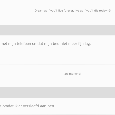
Dream as if you'll live forever, live as if you'll die today <3
met mijn telefoon omdat mijn bed niet meer fijn lag.
ars moriendi
ts omdat ik er verslaafd aan ben.