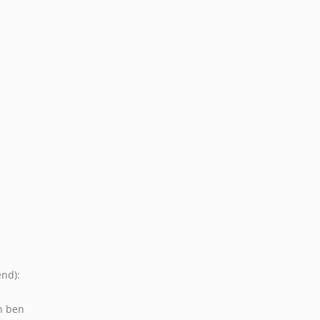
end):
n ben