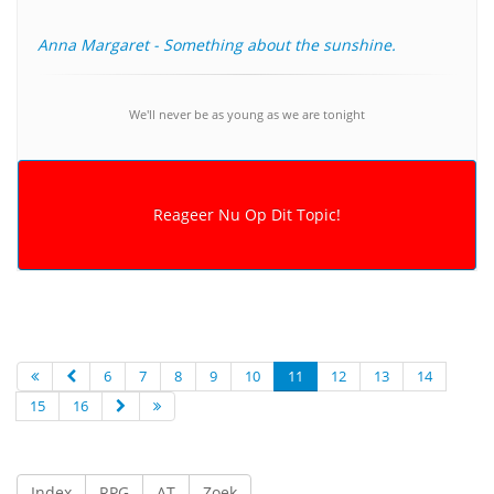
Anna Margaret - Something about the sunshine.
We'll never be as young as we are tonight
6
7
8
9
10
11
12
13
14
15
16
Index
RPG
AT
Zoek