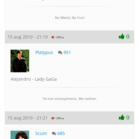
No Weird, No Fun!
0
15 aug 2010 - 21:19
Platypus
951
Alejandro - Lady GaGa
I'm not schizophrenic. Me neither.
0
15 aug 2010 - 21:21
Scum
685