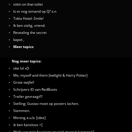
sittin on that toilet
Is er nog iemand op Q? x.n
Tokio Hotel: Smile!
Ik ben zielig, vriend.
Revealing the secret
kapot ,
Meer topics
Nog meer topics:
oke lol xD
Me, myself and them [twilight & Harry Potter]
Grote twijfel!
Schrijvers ID van RedBoots
Trailer gevraagt!!!
Stelling; Gustav moet op posters lachen.
Stemmen.
Mening a.u.b. [idee]
ik ben kansloos =]
Welk van mijn favoriete muziek moet jij luisteren?