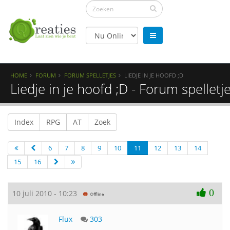
HOME
FORUM
FORUM SPELLETJES
LIEDJE IN JE HOOFD ;D
Liedje in je hoofd ;D - Forum spelletj
Index
RPG
AT
Zoek
6
7
8
9
10
11
12
13
14
15
16
0
10 juli 2010 - 10:23
Flux
303