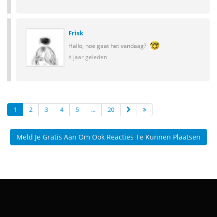
Frisk
Hallo, hoe gaat het vandaag?
8 jaar geleden
1
2
3
4
5
...
20
Meld Je Gratis Aan Om Ook Reacties Te Kunnen Plaatsen