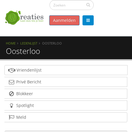
Aanmelden
HOME
LEDENLIJST
OOSTERLOO
Oosterloo
Vriendenlijst
Privé Bericht
Blokkeer
Spotlight
Meld