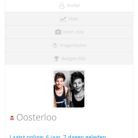
Profiel
Stats
Foto's (50)
Vragenlijsten
Badges (50)
Oosterloo
Laatst online:
6 jaar, 7 dagen geleden