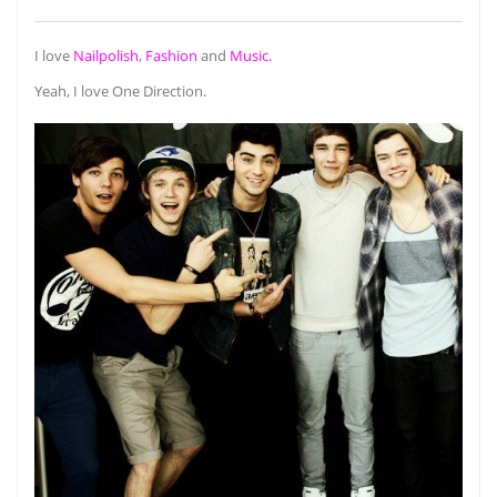
I love
Nailpolish
,
Fashion
and
Music.
Yeah, I love One Direction.