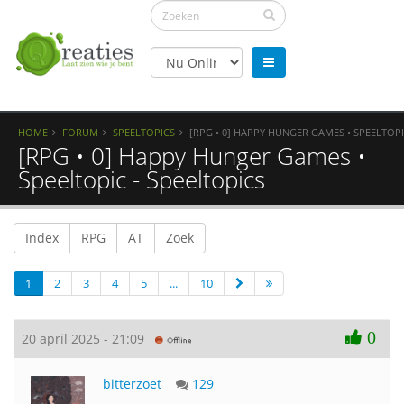
HOME
FORUM
SPEELTOPICS
[RPG • 0] HAPPY HUNGER GAMES • SPEELTOP
[RPG • 0] Happy Hunger Games •
Speeltopic - Speeltopics
Index
RPG
AT
Zoek
1
2
3
4
5
...
10
0
20 april 2025 - 21:09
bitterzoet
129