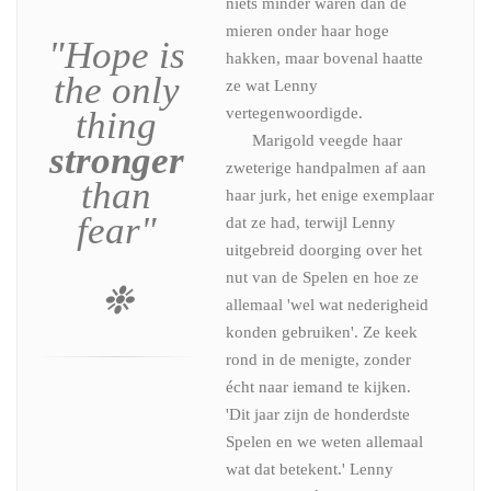
niets minder waren dan de
mieren onder haar hoge
"Hope is
hakken, maar bovenal haatte
the only
ze wat Lenny
thing
vertegenwoordigde.
Marigold veegde haar
stronger
zweterige handpalmen af aan
than
haar jurk, het enige exemplaar
fear"
dat ze had, terwijl Lenny
uitgebreid doorging over het
nut van de Spelen en hoe ze
❉
allemaal 'wel wat nederigheid
konden gebruiken'. Ze keek
rond in de menigte, zonder
écht naar iemand te kijken.
'Dit jaar zijn de honderdste
Spelen en we weten allemaal
wat dat betekent.' Lenny