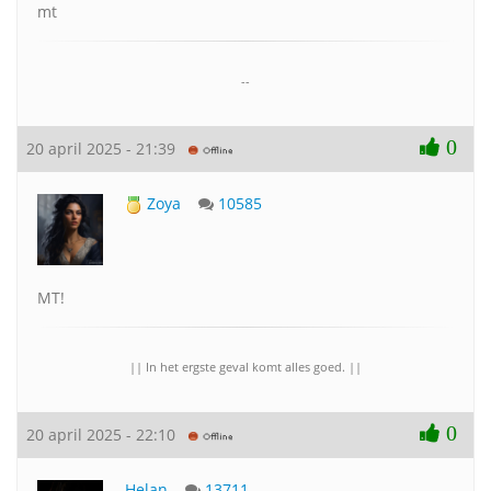
mt
--
0
20 april 2025 - 21:39
Zoya
10585
MT!
|| In het ergste geval komt alles goed. ||
0
20 april 2025 - 22:10
Helan
13711