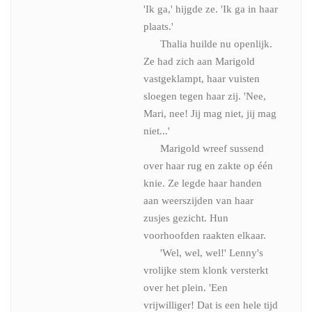
'Ik ga,' hijgde ze. 'Ik ga in haar
plaats.'
Thalia huilde nu openlijk.
Ze had zich aan Marigold
vastgeklampt, haar vuisten
sloegen tegen haar zij. 'Nee,
Mari, nee! Jij mag niet, jij mag
niet...'
Marigold wreef sussend
over haar rug en zakte op één
knie. Ze legde haar handen
aan weerszijden van haar
zusjes gezicht. Hun
voorhoofden raakten elkaar.
'Wel, wel, wel!' Lenny's
vrolijke stem klonk versterkt
over het plein. 'Een
vrijwilliger! Dat is een hele tijd