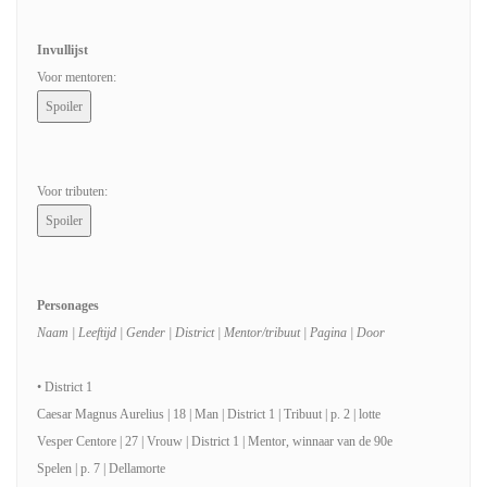
Invullijst
Voor mentoren:
Voor tributen:
Personages
Naam | Leeftijd | Gender | District | Mentor/tribuut | Pagina | Door
• District 1
Caesar Magnus Aurelius | 18 | Man | District 1 | Tribuut | p. 2 | lotte
Vesper Centore | 27 | Vrouw | District 1 | Mentor, winnaar van de 90e
Spelen | p. 7 | Dellamorte