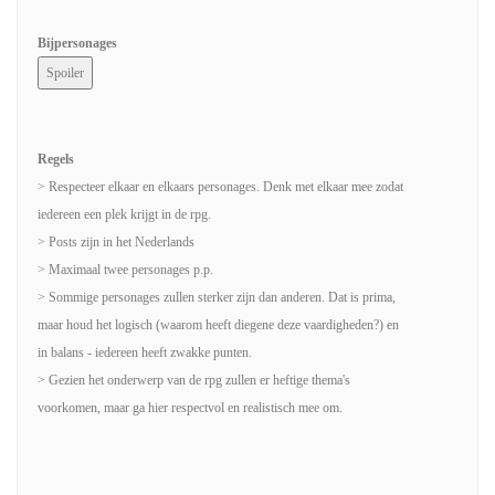
Bijpersonages
Regels
> Respecteer elkaar en elkaars personages. Denk met elkaar mee zodat
iedereen een plek krijgt in de rpg.
> Posts zijn in het Nederlands
> Maximaal twee personages p.p.
> Sommige personages zullen sterker zijn dan anderen. Dat is prima,
maar houd het logisch (waarom heeft diegene deze vaardigheden?) en
in balans - iedereen heeft zwakke punten.
> Gezien het onderwerp van de rpg zullen er heftige thema's
voorkomen, maar ga hier respectvol en realistisch mee om.