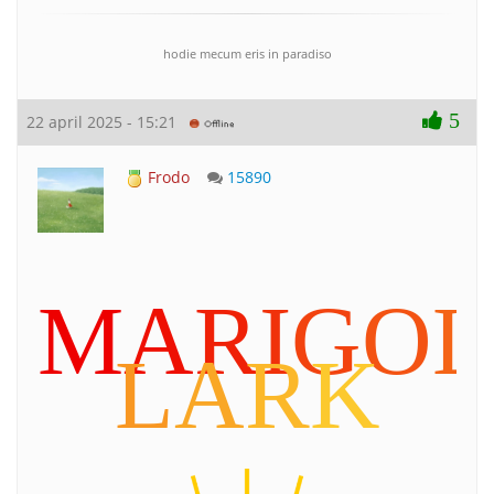
hodie mecum eris in paradiso
5
22 april 2025 - 15:21
Frodo
15890
M
A
R
I
G
O
L
L
A
R
K