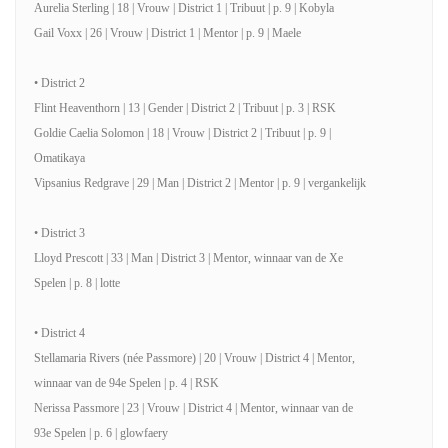
Aurelia Sterling | 18 | Vrouw | District 1 | Tribuut | p. 9 | Kobyla
Gail Voxx | 26 | Vrouw | District 1 | Mentor | p. 9 | Maele
• District 2
Flint Heaventhorn | 13 | Gender | District 2 | Tribuut | p. 3 | RSK
Goldie Caelia Solomon | 18 | Vrouw | District 2 | Tribuut | p. 9 |
Omatikaya
Vipsanius Redgrave | 29 | Man | District 2 | Mentor | p. 9 | vergankelijk
• District 3
Lloyd Prescott | 33 | Man | District 3 | Mentor, winnaar van de Xe
Spelen | p. 8 | lotte
• District 4
Stellamaria Rivers (née Passmore) | 20 | Vrouw | District 4 | Mentor,
winnaar van de 94e Spelen | p. 4 | RSK
Nerissa Passmore | 23 | Vrouw | District 4 | Mentor, winnaar van de
93e Spelen | p. 6 | glowfaery