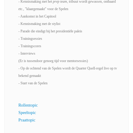
- Kennismaking met het
prep team
, tribuut wordt gewassen, onthaard
etc., "klaargemaakt" voor de Spelen
- Aankomst in het Capitool
- Kennismaking met de stylist
- Parade die eindigt bij het presidentiële paleis
- Trainingsessies
- Trainingscores
- Interviews
(Er is tussendoor genoeg tijd voor mentorsessies)
- Op de ochtend van de Spelen wordt de Quarter Quell-regel live op tv
bekend gemaakt
- Start van de Spelen
Rollentopic
Speeltopic
Praattopic