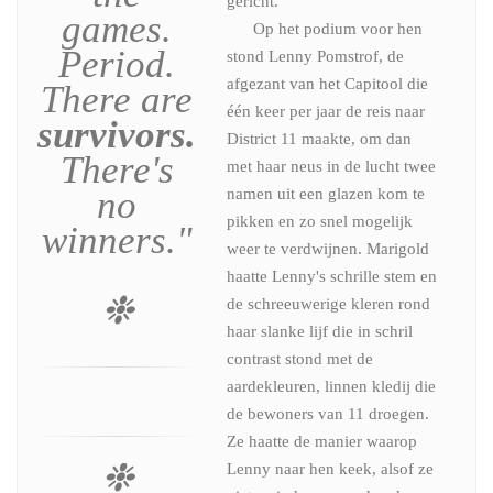
gericht.
games.
Op het podium voor hen
Period.
stond Lenny Pomstrof, de
afgezant van het Capitool die
There are
één keer per jaar de reis naar
survivors.
District 11 maakte, om dan
There's
met haar neus in de lucht twee
no
namen uit een glazen kom te
pikken en zo snel mogelijk
winners
."
weer te verdwijnen. Marigold
haatte Lenny's schrille stem en
❉
de schreeuwerige kleren rond
haar slanke lijf die in schril
contrast stond met de
aardekleuren, linnen kledij die
de bewoners van 11 droegen.
Ze haatte de manier waarop
❉
Lenny naar hen keek, alsof ze