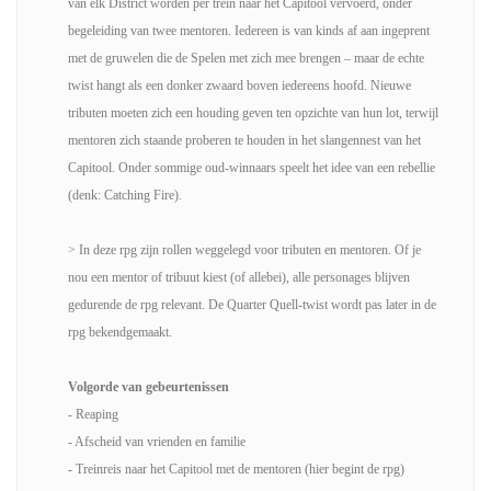
van elk District worden per trein naar het Capitool vervoerd, onder
begeleiding van twee mentoren. Iedereen is van kinds af aan ingeprent
met de gruwelen die de Spelen met zich mee brengen – maar de echte
twist hangt als een donker zwaard boven iedereens hoofd. Nieuwe
tributen moeten zich een houding geven ten opzichte van hun lot, terwijl
mentoren zich staande proberen te houden in het slangennest van het
Capitool. Onder sommige oud-winnaars speelt het idee van een rebellie
(denk: Catching Fire).
> In deze rpg zijn rollen weggelegd voor tributen en mentoren. Of je
nou een mentor of tribuut kiest (of allebei), alle personages blijven
gedurende de rpg relevant. De Quarter Quell-twist wordt pas later in de
rpg bekendgemaakt.
Volgorde van gebeurtenissen
- Reaping
- Afscheid van vrienden en familie
- Treinreis naar het Capitool met de mentoren (hier begint de rpg)