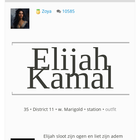
Zoya
10585
╒════════════════════════════════════════
Elijah
Kamal
╘════════════════════════════════════════
35 • District 11 • w. Marigold • station •
outfit
Elijah sloot zijn ogen en liet zijn adem