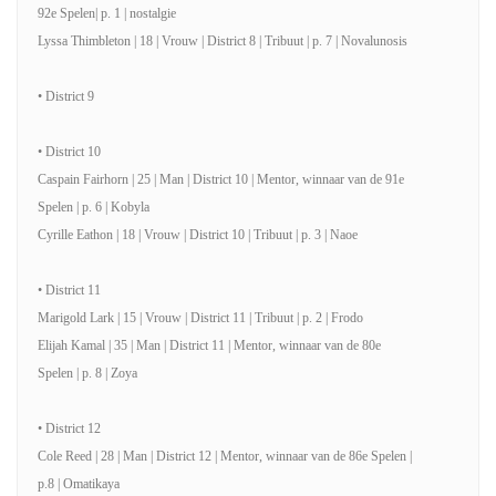
92e Spelen| p. 1 | nostalgie
Lyssa Thimbleton | 18 | Vrouw | District 8 | Tribuut | p. 7 | Novalunosis
• District 9
• District 10
Caspain Fairhorn | 25 | Man | District 10 | Mentor, winnaar van de 91e
Spelen | p. 6 | Kobyla
Cyrille Eathon | 18 | Vrouw | District 10 | Tribuut | p. 3 | Naoe
• District 11
Marigold Lark | 15 | Vrouw | District 11 | Tribuut | p. 2 | Frodo
Elijah Kamal | 35 | Man | District 11 | Mentor, winnaar van de 80e
Spelen | p. 8 | Zoya
• District 12
Cole Reed | 28 | Man | District 12 | Mentor, winnaar van de 86e Spelen |
p.8 | Omatikaya