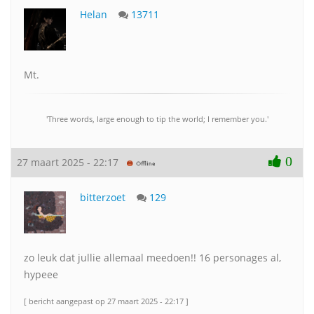
Helan
13711
Mt.
'Three words, large enough to tip the world; I remember you.'
0
27 maart 2025 - 22:17
bitterzoet
129
zo leuk dat jullie allemaal meedoen!! 16 personages al,
hypeee
[ bericht aangepast op 27 maart 2025 - 22:17 ]