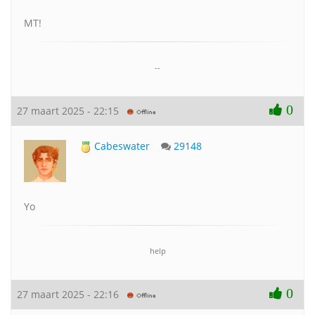
MT!
--
0
27 maart 2025 - 22:15
Cabeswater
29148
Yo
help
0
27 maart 2025 - 22:16