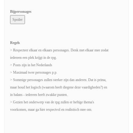
Bijpersonages
Regels
> Respecteer elkaar en elkaars personages. Denk met elkaar mee zodat
iedereen een plek krijgt in de rpg.
> Posts zijn in het Nederlands
> Maximaal twee personages p.p.
> Sommige personages zullen sterker zijn dan anderen. Dat is prima,
maar houd het logisch (waarom heeft diegene deze vaardigheden?) en
in balans - iedereen heeft zwakke punten.
> Gezien het onderwerp van de rpg zullen er heftige thema's
voorkomen, maar ga hier respectvol en realistisch mee om.