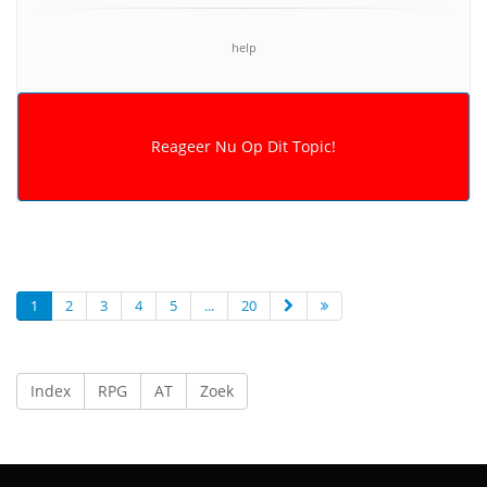
help
1
2
3
4
5
...
20
Index
RPG
AT
Zoek