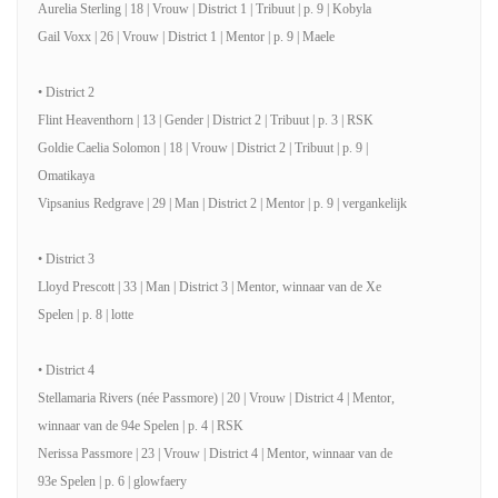
Aurelia Sterling | 18 | Vrouw | District 1 | Tribuut | p. 9 | Kobyla
Gail Voxx | 26 | Vrouw | District 1 | Mentor | p. 9 | Maele
• District 2
Flint Heaventhorn | 13 | Gender | District 2 | Tribuut | p. 3 | RSK
Goldie Caelia Solomon | 18 | Vrouw | District 2 | Tribuut | p. 9 |
Omatikaya
Vipsanius Redgrave | 29 | Man | District 2 | Mentor | p. 9 | vergankelijk
• District 3
Lloyd Prescott | 33 | Man | District 3 | Mentor, winnaar van de Xe
Spelen | p. 8 | lotte
• District 4
Stellamaria Rivers (née Passmore) | 20 | Vrouw | District 4 | Mentor,
winnaar van de 94e Spelen | p. 4 | RSK
Nerissa Passmore | 23 | Vrouw | District 4 | Mentor, winnaar van de
93e Spelen | p. 6 | glowfaery