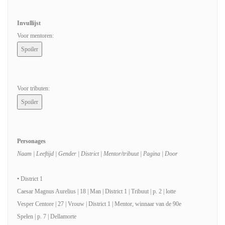
Invullijst
Voor mentoren:
Voor tributen:
Personages
Naam | Leeftijd | Gender | District | Mentor/tribuut | Pagina | Door
• District 1
Caesar Magnus Aurelius | 18 | Man | District 1 | Tribuut | p. 2 | lotte
Vesper Centore | 27 | Vrouw | District 1 | Mentor, winnaar van de 90e
Spelen | p. 7 | Dellamorte