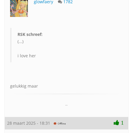
glowfaery
1782
RSK schreef:
(...)
i love her
gelukkig maar
--
1
28 maart 2025 - 18:31