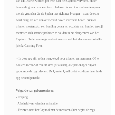
van elk District worden per trein naar het Capitool vervoerd, onder
begeleiding van twee mentoren. Iedereen is van kinds af aan ingeprent
met de gruwelen die de Spelen met zich mee brengen – maar de echte
twist hangt als een donker zwaard boven iedereens hoofd. Nieuwe
tributen moeten zich een houding geven ten opzichte van hun lot, terwijl
mentoren zich staande proberen te houden in het slangennest van het
Capitool. Onder sommige oud-winnaars speelt het idee van een rebellie
(denk: Catching Fire).
> In deze rpg zijn rollen weggelegd voor tributen en mentoren. Of je
nou een mentor of tribuut kiest (of allebei), alle personages blijven
gedurende de rpg relevant. De Quarter Quell-twist wordt pas later in de
rpg bekendgemaakt.
Volgorde van gebeurtenissen
- Reaping
- Afscheid van vrienden en familie
- Treinreis naar het Capitool met de mentoren (hier begint de rpg)