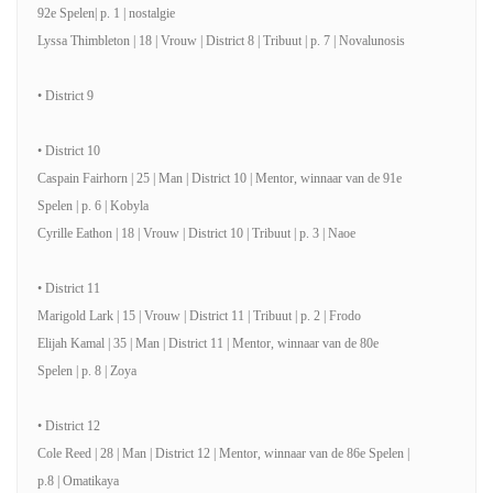
92e Spelen| p. 1 | nostalgie
Lyssa Thimbleton | 18 | Vrouw | District 8 | Tribuut | p. 7 | Novalunosis
• District 9
• District 10
Caspain Fairhorn | 25 | Man | District 10 | Mentor, winnaar van de 91e
Spelen | p. 6 | Kobyla
Cyrille Eathon | 18 | Vrouw | District 10 | Tribuut | p. 3 | Naoe
• District 11
Marigold Lark | 15 | Vrouw | District 11 | Tribuut | p. 2 | Frodo
Elijah Kamal | 35 | Man | District 11 | Mentor, winnaar van de 80e
Spelen | p. 8 | Zoya
• District 12
Cole Reed | 28 | Man | District 12 | Mentor, winnaar van de 86e Spelen |
p.8 | Omatikaya