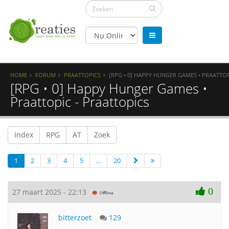
HOME
FORUM
PRAATTOPICS
[RPG • 0] HAPPY HUNGER GAMES • PRAATTO
[RPG • 0] Happy Hunger Games •
Praattopic - Praattopics
Index
RPG
AT
Zoek
1
2
3
4
5
...
20
0
27 maart 2025 - 22:13
bitterzoet
129