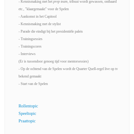
- Kennismaking met het
prep team
, tribuut wordt gewassen, onthaard
etc., "klaargemaakt" voor de Spelen
- Aankomst in het Capitool
- Kennismaking met de stylist
- Parade die eindigt bij het presidentiële paleis
- Trainingsessies
- Trainingscores
- Interviews
(Er is tussendoor genoeg tijd voor mentorsessies)
- Op de ochtend van de Spelen wordt de Quarter Quell-regel live op tv
bekend gemaakt
- Start van de Spelen
Rollentopic
Speeltopic
Praattopic