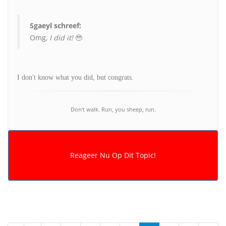
Sgaeyl schreef:
Omg,
I did it!
🥹
I don't know what you did, but congrats.
Don't walk. Run, you sheep, run.