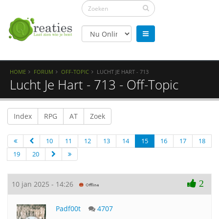
HOME
FORUM
OFF-TOPIC
LUCHT JE HART - 713
Lucht Je Hart - 713 - Off-Topic
Index
RPG
AT
Zoek
10
11
12
13
14
15
16
17
18
19
20
2
10 jan 2025 - 14:26
Padf00t
4707