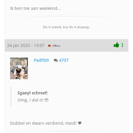
Ik ben toe aan weekend...
Do it scared, but do it anyway.
1
24 jan 2025 - 13:07
Padf00t
4707
Sgaeyl schreef:
Omg,
I did it!
🥹
Dubbel en dwars verdiend, meid! 🖤