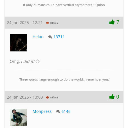
If only humans could have vertical asymptotes ~ Quinn
7
24 jan 2025 - 12:21
Helan
13711
Omg,
I did it!
🥹
'Three words, large enough to tip the world; I remember you.'
0
24 jan 2025 - 13:03
Monpress
6146