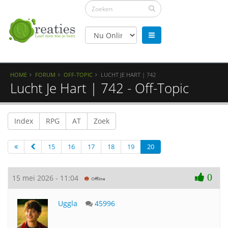
HOME
FORUM
OFF-TOPIC
LUCHT JE HART | 742
Lucht Je Hart | 742 - Off-Topic
Index
RPG
AT
Zoek
15
16
17
18
19
20
0
15 mei 2026 - 11:04
Uggla
45996