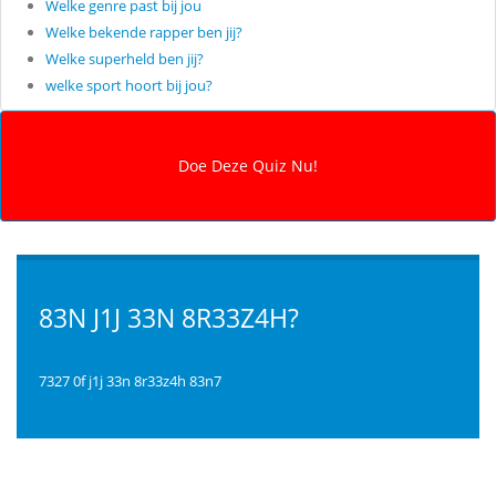
Welke genre past bij jou
Welke bekende rapper ben jij?
Welke superheld ben jij?
welke sport hoort bij jou?
83N J1J 33N 8R33Z4H?
7327 0f j1j 33n 8r33z4h 83n7