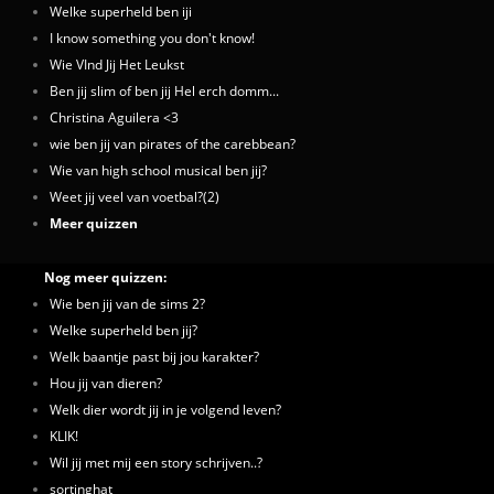
Welke superheld ben iji
I know something you don't know!
Wie VInd Jij Het Leukst
Ben jij slim of ben jij Hel erch domm...
Christina Aguilera <3
wie ben jij van pirates of the carebbean?
Wie van high school musical ben jij?
Weet jij veel van voetbal?(2)
Meer quizzen
Nog meer quizzen:
Wie ben jij van de sims 2?
Welke superheld ben jij?
Welk baantje past bij jou karakter?
Hou jij van dieren?
Welk dier wordt jij in je volgend leven?
KLIK!
Wil jij met mij een story schrijven..?
sortinghat