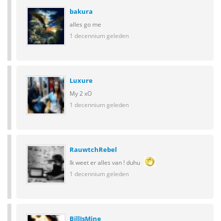
bakura
alles go me
1 decennium geleden
Luxure
My 2 xO
1 decennium geleden
RauwtchRebel
Ik weet er alles van ! duhu
1 decennium geleden
BillIsMine