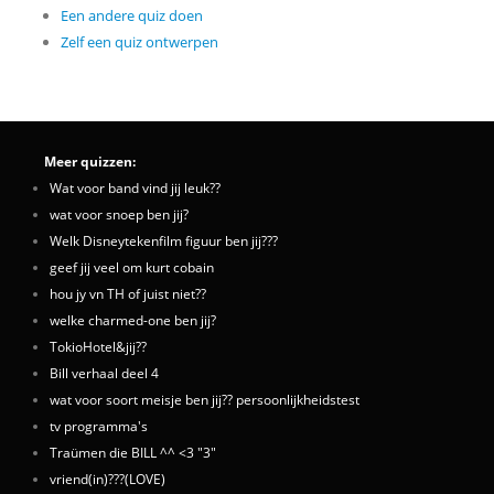
Een andere quiz doen
Zelf een quiz ontwerpen
Meer quizzen:
Wat voor band vind jij leuk??
wat voor snoep ben jij?
Welk Disneytekenfilm figuur ben jij???
geef jij veel om kurt cobain
hou jy vn TH of juist niet??
welke charmed-one ben jij?
TokioHotel&jij??
Bill verhaal deel 4
wat voor soort meisje ben jij?? persoonlijkheidstest
tv programma's
Traümen die BILL ^^ <3 "3"
vriend(in)???(LOVE)