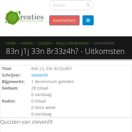
Aanmelden
HOME
ONTDEK
QUIZZEN
83N J1J 33N 8R33Z4H?
UITKOMSTEN
83n j1j 33n 8r33z4h? - Uitkomsten
Titel:
83n j1j 33n 8r33z4h?
Schrijver:
stevenl9
Bijgewerkt:
1 decennium geleden
Gedaan:
28 totaal
0 vandaag
Kudos:
0 totaal
0 deze week
0 vandaag
Quizzen van stevenl9