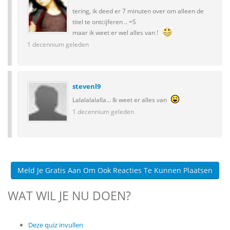
tering, ik deed er 7 minuten over om alleen de
titel te ontcijferen .. =S
maar ik weet er wel alles van !
1 decennium geleden
stevenl9
Lalalalalalla... Ik weet er alles van
1 decennium geleden
Meld Je Gratis Aan Om Ook Reacties Te Kunnen Plaatsen
WAT WIL JE NU DOEN?
Deze quiz invullen