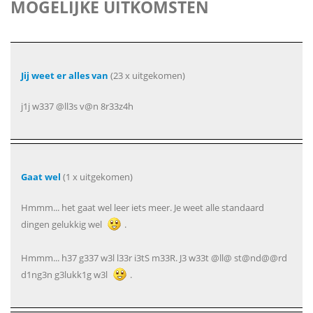
MOGELIJKE UITKOMSTEN
Jij weet er alles van
(23 x uitgekomen)
j1j w337 @ll3s v@n 8r33z4h
Gaat wel
(1 x uitgekomen)
Hmmm... het gaat wel leer iets meer. Je weet alle standaard
dingen gelukkig wel
.
Hmmm... h37 g337 w3l l33r i3tS m33R. J3 w33t @ll@ st@nd@@rd
d1ng3n g3lukk1g w3l
.