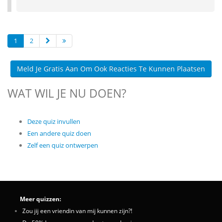
1
2
Meld Je Gratis Aan Om Ook Reacties Te Kunnen Plaatsen
WAT WIL JE NU DOEN?
Deze quiz invullen
Een andere quiz doen
Zelf een quiz ontwerpen
Meer quizzen:
Zou jij een vriendin van mij kunnen zijn?!