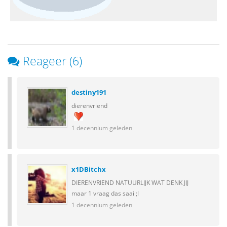
Reageer (6)
destiny191
dierenvriend
1 decennium geleden
x1DBitchx
DIERENVRIEND NATUURLIJK WAT DENK JIJ
maar 1 vraag das saai ;l
1 decennium geleden