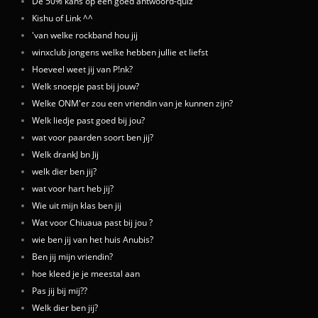
De 50% kans op een goed antwoord-quiz
Kishu of Link ^^
'van welke rockband hou jij
winxclub jongens welke hebben jullie et liefst
Hoeveel weet jij van P!nk?
Welk snoepje past bij jouw?
Welke ONM'er zou een vriendin van je kunnen zijn?
Welk liedje past goed bij jou?
wat voor paarden soort ben jij?
Welk drankJ bn Jij
welk dier ben jij?
wat voor hart heb jij?
Wie uit mijn klas ben jij
Wat voor Chiuaua past bij jou ?
wie ben jij van het huis Anubis?
Ben jij mijn vriendin?
hoe kleed je je meestal aan
Pas jij bij mij??
Welk dier ben jij?