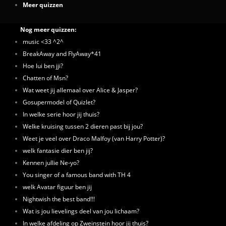
Meer quizzen
Nog meer quizzen:
music <33 ^2^
BreakAway and FlyAway*41
Hoe lui ben jji?
Chatten of Msn?
Wat weet jij allemaal over Alice & Jasper?
Gosupermodel of Quizlet?
In welke serie hoor jij thuis?
Welke kruising tussen 2 dieren past bij jou?
Weet je veel over Draco Malfoy (van Harry Potter)?
welk fantasie dier ben jij?
Kennen jullie Ne-yo?
You singer of a famous band with TH 4
welk Avatar figuur ben jij
Nightwish the best band!!!
Wat is jou lievelings deel van jou lichaam?
In welke afdeling op Zweinstein hoor jij thuis?