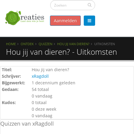
Aanmelden
HOME
ONTDEK
QUIZZEN
HOU JIJ VAN DIEREN?
UITKOMSTEN
Hou jij van dieren? - Uitkomsten
Titel:
Hou jij van dieren?
Schrijver:
xRagdoll
Bijgewerkt:
1 decennium geleden
Gedaan:
54 totaal
0 vandaag
Kudos:
0 totaal
0 deze week
0 vandaag
Quizzen van xRagdoll